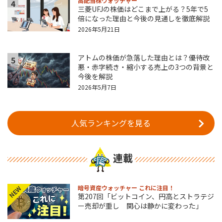
高配当株ウォッチャー
4
三菱UFJの株価はどこまで上がる？5年で5
倍になった理由と今後の見通しを徹底解説
2026年5月21日
アトムの株価が急落した理由とは？優待改
5
悪・赤字続き・縮小する売上の3つの背景と
今後を解説
2026年5月7日
人気ランキングを見る
連載
暗号資産ウォッチャー これに注目！
NEW
第207回「ビットコイン、円高とストラテジ
ー売却が重し 関心は静かに変わった」