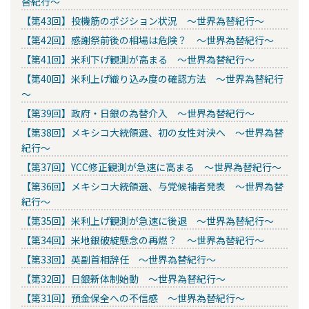
替紀行～
【第43回】投機筋のポジション状況 ～世界為替紀行～
【第42回】感謝祭前後の相場は危険？ ～世界為替紀行～
【第41回】米利下げ観測が高まる ～世界為替紀行～
【第40回】米利上げ織り込み度の確認方法 ～世界為替紀行
～
【第39回】政府・日銀の為替介入 ～世界為替紀行～
【第38回】メキシコ大統領選、初の女性対決へ ～世界為替
紀行～
【第37回】YCC修正観測が急速に高まる ～世界為替紀行～
【第36回】メキシコ大統領選、与党候補者発表 ～世界為替
紀行～
【第35回】米利上げ観測が急速に後退 ～世界為替紀行～
【第34回】米地銀破綻懸念の再燃？ ～世界為替紀行～
【第33回】英副首相辞任 ～世界為替紀行～
【第32回】日銀新体制始動 ～世界為替紀行～
【第31回】預金保全への不信感 ～世界為替紀行～