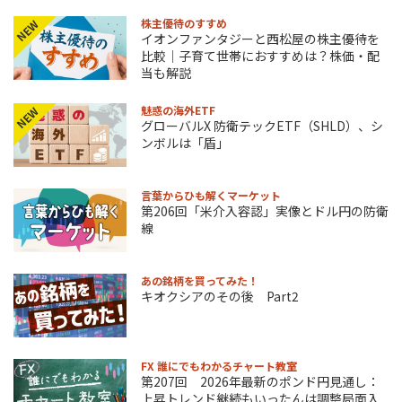
株主優待のすすめ
NEW
イオンファンタジーと西松屋の株主優待を
比較｜子育て世帯におすすめは？株価・配
当も解説
魅惑の海外ETF
NEW
グローバルX 防衛テックETF（SHLD）、シ
ンボルは「盾」
言葉からひも解くマーケット
第206回「米介入容認」実像とドル円の防衛
線
あの銘柄を買ってみた！
キオクシアのその後 Part2
FX 誰にでもわかるチャート教室
第207回 2026年最新のポンド円見通し：
上昇トレンド継続もいったんは調整局面入