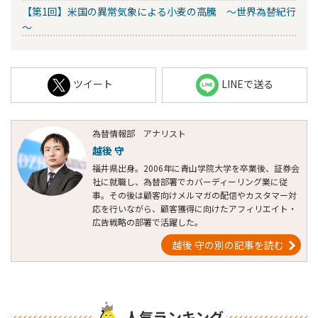
【第1回】米国の異常気象による小麦の高騰 ～世界為替紀行
～
ツイート
LINEで送る
為替情報部 アナリスト
越後 守
福井県出身。2006年に青山学院大学を卒業後、証券会
社に就職し、為替部署でカバーディーリング業に従
事。その後は顧客向けメルマガの配信やカスタマー対
応を行いながら、顧客獲得に向けたアフィリエイト・
広告戦略の部署で活躍した。
越後 守の別の記事を読む
人気ランキング