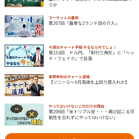
りか
マーケットの裏側
第207回「露骨な2ランド目の介入」
今週のチャート予報 やるなら今でしょ！
第152回 ドル円、「斜行三角形」と「ヘッ
ド・フェイク」で反落
東野幸利のチャート道場
【ソニーＧ～5月高値を上回り底入れか】
やってはいけないこれだけの理由
第206回「米トリプル安・・・再び起こる可
能性を忘れずにやってはいけない」