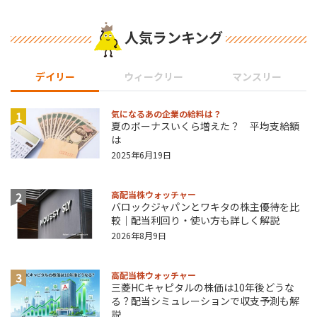
人気ランキング
デイリー
ウィークリー
マンスリー
1
気になるあの企業の給料は？
夏のボーナスいくら増えた？ 平均支給額
は
2025年6月19日
2
高配当株ウォッチャー
バロックジャパンとワキタの株主優待を比
較｜配当利回り・使い方も詳しく解説
2026年8月9日
3
高配当株ウォッチャー
三菱HCキャピタルの株価は10年後どうな
る？配当シミュレーションで収支予測も解
説