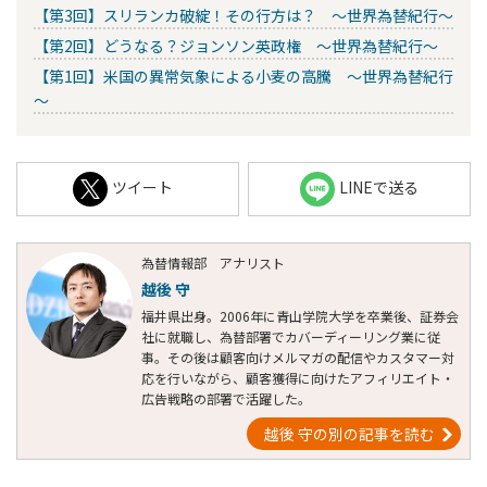
【第3回】スリランカ破綻！その行方は？ ～世界為替紀行～
【第2回】どうなる？ジョンソン英政権 ～世界為替紀行～
【第1回】米国の異常気象による小麦の高騰 ～世界為替紀行
～
ツイート
LINEで送る
為替情報部 アナリスト
越後 守
福井県出身。2006年に青山学院大学を卒業後、証券会
社に就職し、為替部署でカバーディーリング業に従
事。その後は顧客向けメルマガの配信やカスタマー対
応を行いながら、顧客獲得に向けたアフィリエイト・
広告戦略の部署で活躍した。
越後 守の別の記事を読む