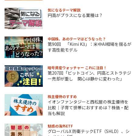
気になるテーマ解説
円高がプラスになる業種は？
中国株、あのテーマはどうなった？
第90回 「Kimi K3」：米中AI相場を揺るが
す高性能モデル
暗号資産ウォッチャー これに注目！
第207回「ビットコイン、円高とストラテジ
ー売却が重し 関心は静かに変わった」
株主優待のすすめ
イオンファンタジーと西松屋の株主優待を
比較｜子育て世帯におすすめは？株価・配
当も解説
魅惑の海外ETF
グローバルX 防衛テックETF（SHLD）、シ