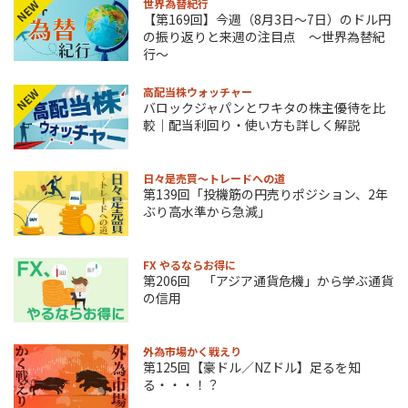
世界為替紀行
NEW
【第169回】今週（8月3日～7日）のドル円
の振り返りと来週の注目点 ～世界為替紀
行～
高配当株ウォッチャー
NEW
バロックジャパンとワキタの株主優待を比
較｜配当利回り・使い方も詳しく解説
日々是売買～トレードへの道
第139回「投機筋の円売りポジション、2年
ぶり高水準から急減」
FX やるならお得に
第206回 「アジア通貨危機」から学ぶ通貨
の信用
外為市場かく戦えり
第125回【豪ドル／NZドル】足るを知
る・・・！？