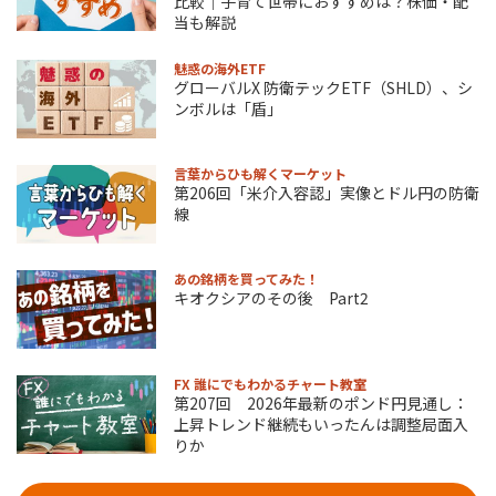
比較｜子育て世帯におすすめは？株価・配
当も解説
魅惑の海外ETF
グローバルX 防衛テックETF（SHLD）、シ
ンボルは「盾」
言葉からひも解くマーケット
第206回「米介入容認」実像とドル円の防衛
線
あの銘柄を買ってみた！
キオクシアのその後 Part2
FX 誰にでもわかるチャート教室
第207回 2026年最新のポンド円見通し：
上昇トレンド継続もいったんは調整局面入
りか