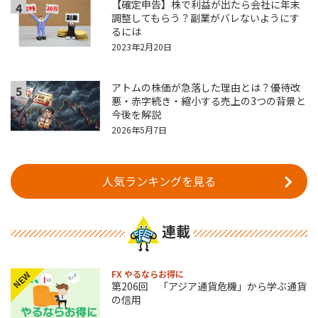
【確定申告】株で利益が出たら会社に年末
4
調整してもらう？副業がバレないようにす
るには
2023年2月20日
アトムの株価が急落した理由とは？優待改
5
悪・赤字続き・縮小する売上の3つの背景と
今後を解説
2026年5月7日
人気ランキングを見る
連載
FX やるならお得に
NEW
第206回 「アジア通貨危機」から学ぶ通貨
の信用