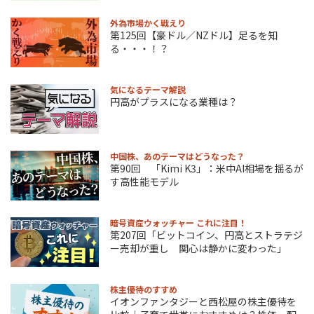
外為市場かく戦えり
第125回【豪ドル／NZドル】足るを知
る・・・！？
気になるテーマ解説
円高がプラスになる業種は？
中国株、あのテーマはどうなった？
第90回 「Kimi K3」：米中AI相場を揺るが
す高性能モデル
暗号資産ウォッチャー これに注目！
第207回「ビットコイン、円高とストラテジ
ー売却が重し 関心は静かに変わった」
株主優待のすすめ
イオンファンタジーと西松屋の株主優待を