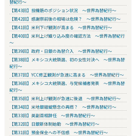
替紀行～
【第43回】投機筋のポジション状況 ～世界為替紀行～
【第42回】感謝祭前後の相場は危険？ ～世界為替紀行～
【第41回】米利下げ観測が高まる ～世界為替紀行～
【第40回】米利上げ織り込み度の確認方法 ～世界為替紀行
～
【第39回】政府・日銀の為替介入 ～世界為替紀行～
【第38回】メキシコ大統領選、初の女性対決へ ～世界為替
紀行～
【第37回】YCC修正観測が急速に高まる ～世界為替紀行～
【第36回】メキシコ大統領選、与党候補者発表 ～世界為替
紀行～
【第35回】米利上げ観測が急速に後退 ～世界為替紀行～
【第34回】米地銀破綻懸念の再燃？ ～世界為替紀行～
【第33回】英副首相辞任 ～世界為替紀行～
【第32回】日銀新体制始動 ～世界為替紀行～
【第31回】預金保全への不信感 ～世界為替紀行～