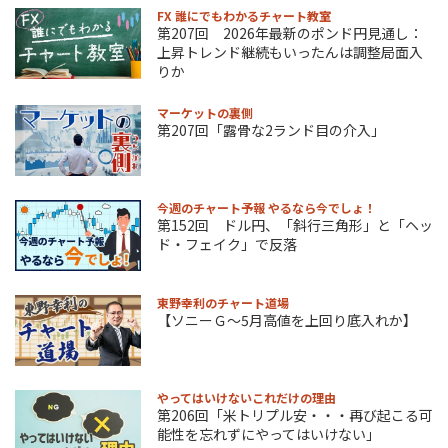
FX 誰にでもわかるチャート教室
第207回 2026年最新のポンド円見通し：
上昇トレンド継続もいったんは調整局面入
りか
マーケットの裏側
第207回「露骨な2ランド目の介入」
今週のチャート予報 やるなら今でしょ！
第152回 ドル円、「斜行三角形」と「ヘッ
ド・フェイク」で反落
東野幸利のチャート道場
【ソニーＧ～5月高値を上回り底入れか】
やってはいけないこれだけの理由
第206回「米トリプル安・・・再び起こる可
能性を忘れずにやってはいけない」