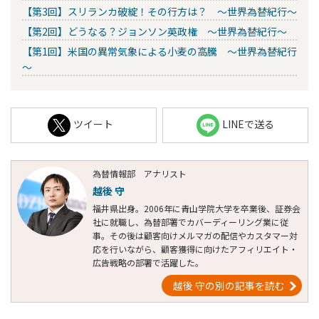
【第3回】スリランカ破綻！その行方は？ ～世界為替紀行～
【第2回】どうなる？ジョンソン英政権 ～世界為替紀行～
【第1回】米国の異常気象による小麦の高騰 ～世界為替紀行
～
ツイート
LINEで送る
為替情報部 アナリスト
越後 守
福井県出身。2006年に青山学院大学を卒業後、証券会
社に就職し、為替部署でカバーディーリング業に従
事。その後は顧客向けメルマガの配信やカスタマー対
応を行いながら、顧客獲得に向けたアフィリエイト・
広告戦略の部署で活躍した。
越後 守の別の記事を読む