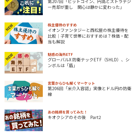
第207回「ビットコイン、円高とストラテジ
ー売却が重し 関心は静かに変わった」
株主優待のすすめ
NEW
イオンファンタジーと西松屋の株主優待を
比較｜子育て世帯におすすめは？株価・配
当も解説
魅惑の海外ETF
NEW
グローバルX 防衛テックETF（SHLD）、シ
ンボルは「盾」
言葉からひも解くマーケット
第206回「米介入容認」実像とドル円の防衛
線
あの銘柄を買ってみた！
キオクシアのその後 Part2