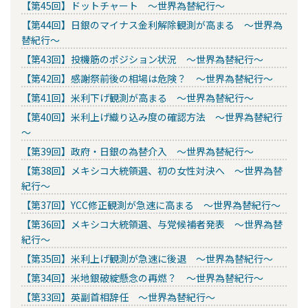
【第45回】ドットチャート ～世界為替紀行～
【第44回】日銀のマイナス金利解除観測が高まる ～世界為
替紀行～
【第43回】投機筋のポジション状況 ～世界為替紀行～
【第42回】感謝祭前後の相場は危険？ ～世界為替紀行～
【第41回】米利下げ観測が高まる ～世界為替紀行～
【第40回】米利上げ織り込み度の確認方法 ～世界為替紀行
～
【第39回】政府・日銀の為替介入 ～世界為替紀行～
【第38回】メキシコ大統領選、初の女性対決へ ～世界為替
紀行～
【第37回】YCC修正観測が急速に高まる ～世界為替紀行～
【第36回】メキシコ大統領選、与党候補者発表 ～世界為替
紀行～
【第35回】米利上げ観測が急速に後退 ～世界為替紀行～
【第34回】米地銀破綻懸念の再燃？ ～世界為替紀行～
【第33回】英副首相辞任 ～世界為替紀行～