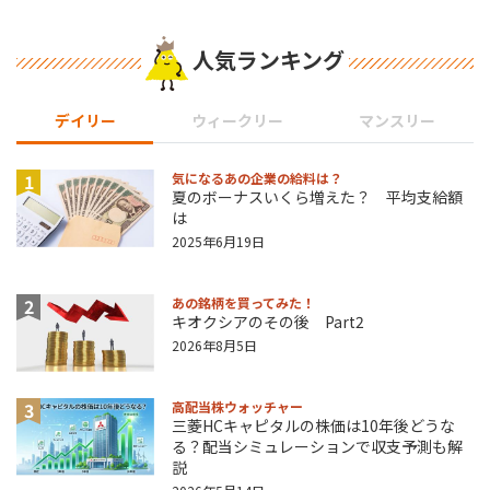
人気ランキング
デイリー
ウィークリー
マンスリー
1
気になるあの企業の給料は？
夏のボーナスいくら増えた？ 平均支給額
は
2025年6月19日
2
あの銘柄を買ってみた！
キオクシアのその後 Part2
2026年8月5日
3
高配当株ウォッチャー
三菱HCキャピタルの株価は10年後どうな
る？配当シミュレーションで収支予測も解
説