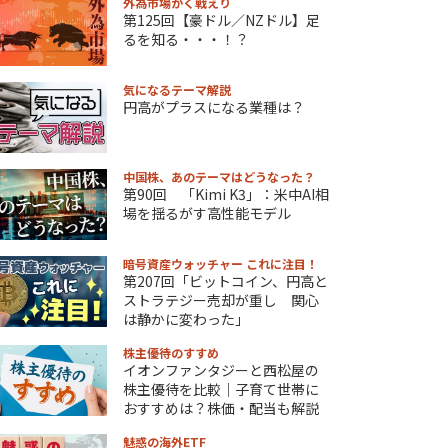
外為市場かく戦えり
第125回【豪ドル／NZドル】足
るを知る・・・！？
気になるテーマ解説
円高がプラスになる業種は？
中国株、あのテーマはどうなった？
第90回 「Kimi K3」：米中AI相
場を揺るがす高性能モデル
暗号資産ウォッチャー これに注目！
第207回「ビットコイン、円高と
ストラテジー売却が重し 関心
は静かに変わった」
株主優待のすすめ
イオンファンタジーと西松屋の
株主優待を比較｜子育て世帯に
おすすめは？株価・配当も解説
魅惑の海外ETF