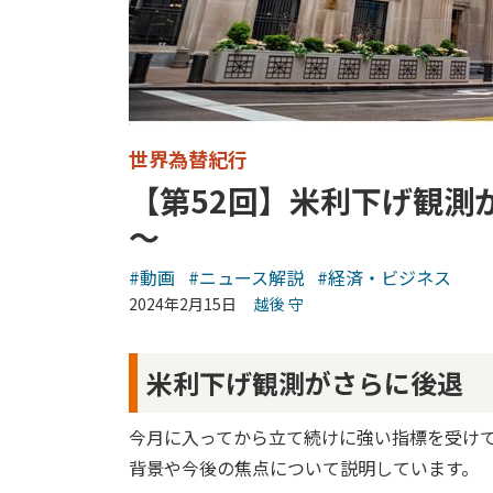
世界為替紀行
【第52回】米利下げ観測
～
#動画
#ニュース解説
#経済・ビジネス
2024年2月15日
越後 守
米利下げ観測がさらに後退
今月に入ってから立て続けに強い指標を受け
背景や今後の焦点について説明しています。