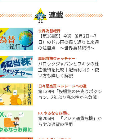
連載
世界為替紀行
EW
【第169回】今週（8月3日～7
日）のドル円の振り返りと来週
の注目点 ～世界為替紀行～
高配当株ウォッチャー
EW
バロックジャパンとワキタの株
主優待を比較｜配当利回り・使
い方も詳しく解説
日々是売買～トレードへの道
第139回「投機筋の円売りポジシ
ョン、2年ぶり高水準から急減」
FX やるならお得に
第206回 「アジア通貨危機」か
ら学ぶ通貨の信用