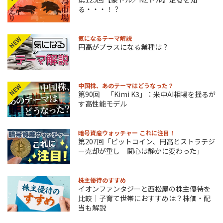
る・・・！？
気になるテーマ解説
NEW
円高がプラスになる業種は？
中国株、あのテーマはどうなった？
NEW
第90回 「Kimi K3」：米中AI相場を揺るが
す高性能モデル
暗号資産ウォッチャー これに注目！
第207回「ビットコイン、円高とストラテジ
ー売却が重し 関心は静かに変わった」
株主優待のすすめ
イオンファンタジーと西松屋の株主優待を
比較｜子育て世帯におすすめは？株価・配
当も解説