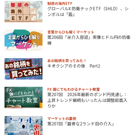
魅惑の海外ETF
グローバルX 防衛テックETF（SHLD）、シ
ンボルは「盾」
言葉からひも解くマーケット
第206回「米介入容認」実像とドル円の防衛
線
あの銘柄を買ってみた！
キオクシアのその後 Part2
FX 誰にでもわかるチャート教室
第207回 2026年最新のポンド円見通し：
上昇トレンド継続もいったんは調整局面入
りか
マーケットの裏側
第207回「露骨な2ランド目の介入」