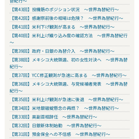
替紀行～
【第43回】投機筋のポジション状況 ～世界為替紀行～
【第42回】感謝祭前後の相場は危険？ ～世界為替紀行～
【第41回】米利下げ観測が高まる ～世界為替紀行～
【第40回】米利上げ織り込み度の確認方法 ～世界為替紀行
～
【第39回】政府・日銀の為替介入 ～世界為替紀行～
【第38回】メキシコ大統領選、初の女性対決へ ～世界為替
紀行～
【第37回】YCC修正観測が急速に高まる ～世界為替紀行～
【第36回】メキシコ大統領選、与党候補者発表 ～世界為替
紀行～
【第35回】米利上げ観測が急速に後退 ～世界為替紀行～
【第34回】米地銀破綻懸念の再燃？ ～世界為替紀行～
【第33回】英副首相辞任 ～世界為替紀行～
【第32回】日銀新体制始動 ～世界為替紀行～
【第31回】預金保全への不信感 ～世界為替紀行～