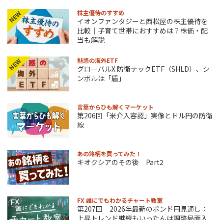
株主優待のすすめ
NEW
イオンファンタジーと西松屋の株主優待を
比較｜子育て世帯におすすめは？株価・配
当も解説
魅惑の海外ETF
NEW
グローバルX 防衛テックETF（SHLD）、シ
ンボルは「盾」
言葉からひも解くマーケット
第206回「米介入容認」実像とドル円の防衛
線
あの銘柄を買ってみた！
キオクシアのその後 Part2
FX 誰にでもわかるチャート教室
第207回 2026年最新のポンド円見通し：
上昇トレンド継続もいったんは調整局面入