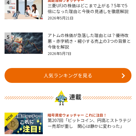
高配当株ウォッチャー
4
三菱UFJの株価はどこまで上がる？5年で5
倍になった理由と今後の見通しを徹底解説
2026年5月21日
アトムの株価が急落した理由とは？優待改
5
悪・赤字続き・縮小する売上の3つの背景と
今後を解説
2026年5月7日
人気ランキングを見る
連載
暗号資産ウォッチャー これに注目！
NEW
第207回「ビットコイン、円高とストラテジ
ー売却が重し 関心は静かに変わった」