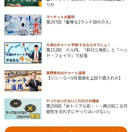
りか
マーケットの裏側
第207回「露骨な2ランド目の介入」
今週のチャート予報 やるなら今でしょ！
第152回 ドル円、「斜行三角形」と「ヘッ
ド・フェイク」で反落
東野幸利のチャート道場
【ソニーＧ～5月高値を上回り底入れか】
やってはいけないこれだけの理由
第206回「米トリプル安・・・再び起こる可
能性を忘れずにやってはいけない」