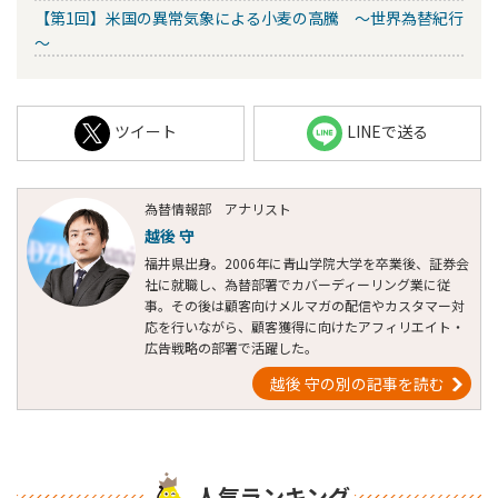
【第1回】米国の異常気象による小麦の高騰 ～世界為替紀行
～
ツイート
LINEで送る
為替情報部 アナリスト
越後 守
福井県出身。2006年に青山学院大学を卒業後、証券会
社に就職し、為替部署でカバーディーリング業に従
事。その後は顧客向けメルマガの配信やカスタマー対
応を行いながら、顧客獲得に向けたアフィリエイト・
広告戦略の部署で活躍した。
越後 守の別の記事を読む
人気ランキング