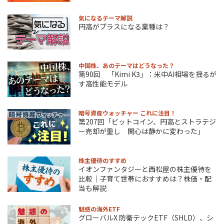
気になるテーマ解説
円高がプラスになる業種は？
中国株、あのテーマはどうなった？
第90回 「Kimi K3」：米中AI相場を揺るが
す高性能モデル
暗号資産ウォッチャー これに注目！
第207回「ビットコイン、円高とストラテジ
ー売却が重し 関心は静かに変わった」
株主優待のすすめ
イオンファンタジーと西松屋の株主優待を
比較｜子育て世帯におすすめは？株価・配
当も解説
魅惑の海外ETF
グローバルX 防衛テックETF（SHLD）、シ