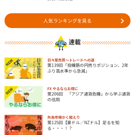
人気ランキングを見る
連載
日々是売買～トレードへの道
NEW
第139回「投機筋の円売りポジション、2年
ぶり高水準から急減」
FX やるならお得に
NEW
第206回 「アジア通貨危機」から学ぶ通貨
の信用
外為市場かく戦えり
第125回【豪ドル／NZドル】足るを知
る・・・！？