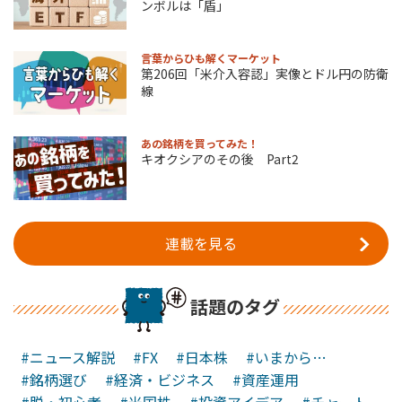
ンボルは「盾」
言葉からひも解くマーケット
第206回「米介入容認」実像とドル円の防衛
線
あの銘柄を買ってみた！
キオクシアのその後 Part2
連載を見る
話題のタグ
#ニュース解説
#FX
#日本株
#いまから…
#銘柄選び
#経済・ビジネス
#資産運用
#脱・初心者
#米国株
#投資アイデア
#チャート