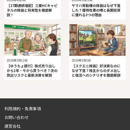
【27期連続増配】三菱HCキャピ
ヤマハ発動機の株価はなぜ下落
タルの株価と将来性を徹底解
した？優待改悪の噂と長期投資
説！
に優れる3つの理由
2026年3月12日
2026年3月5日
【ゆうちょ銀行】株式売り出し
【スクエニ株価】好決算なのに
から1年・今から買うべき？次の
なぜ下落？株主からのダメ出し
放出リスクと最新決算を解説
と復活へのシナリオを徹底解説
利用規約・免責事項
お問い合わせ
運営会社