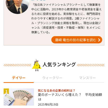
「独立系ファイナンシャルプランナーとして執筆業を
中心に活動中。2019年から教育資金や老後資金を蓄え
るために投資を始める。実体験をもとに、専門用語を
わかりやすく解説するのが得意。2級ファイナンシャ
ル・プランニング技能士資格を取得し、現在は金融ジ
ャンル（資産運用・投資・不動産・保険）をメインに
執筆している。
藤崎 竜也の別の記事を読む
人気ランキング
デイリー
ウィークリー
マンスリー
1
気になるあの企業の給料は？
夏のボーナスいくら増えた？ 平均支給額
は
2025年6月19日