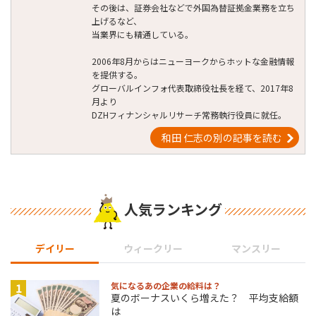
その後は、証券会社などで外国為替証拠金業務を立ち
上げるなど、
当業界にも精通している。
2006年8月からはニューヨークからホットな金融情報
を提供する。
グローバルインフォ代表取締役社長を経て、2017年8
月より
DZHフィナンシャルリサーチ常務執行役員に就任。
和田 仁志の別の記事を読む
人気ランキング
デイリー
ウィークリー
マンスリー
1
気になるあの企業の給料は？
夏のボーナスいくら増えた？ 平均支給額
は