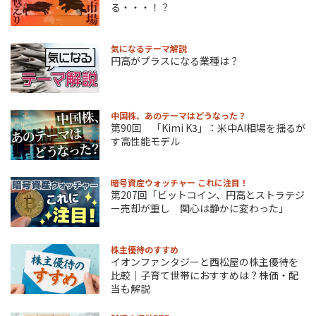
る・・・！？
気になるテーマ解説
円高がプラスになる業種は？
中国株、あのテーマはどうなった？
第90回 「Kimi K3」：米中AI相場を揺るが
す高性能モデル
暗号資産ウォッチャー これに注目！
第207回「ビットコイン、円高とストラテジ
ー売却が重し 関心は静かに変わった」
株主優待のすすめ
イオンファンタジーと西松屋の株主優待を
比較｜子育て世帯におすすめは？株価・配
当も解説