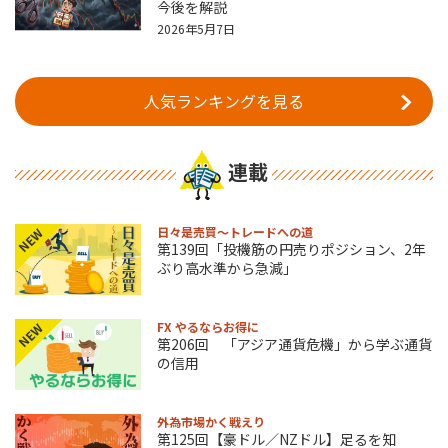
今後を解説
2026年5月7日
人気ランキングを見る
連載
日々是売買～トレードへの道
NEW
第139回「投機筋の円売りポジション、2年
ぶり高水準から急減」
FX やるならお得に
NEW
第206回 「アジア通貨危機」から学ぶ通貨
の信用
外為市場かく戦えり
第125回【豪ドル／NZドル】足るを知