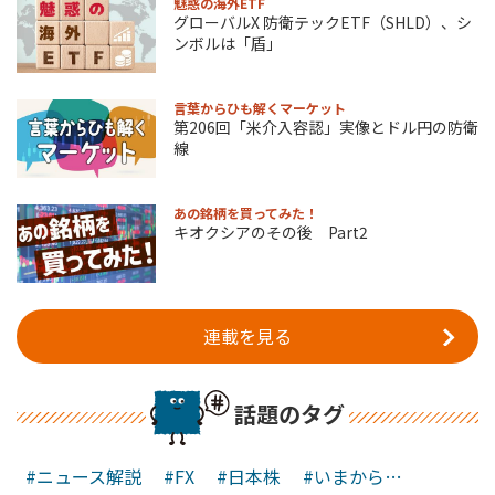
魅惑の海外ETF
グローバルX 防衛テックETF（SHLD）、シ
ンボルは「盾」
言葉からひも解くマーケット
第206回「米介入容認」実像とドル円の防衛
線
あの銘柄を買ってみた！
キオクシアのその後 Part2
連載を見る
話題のタグ
#ニュース解説
#FX
#日本株
#いまから…