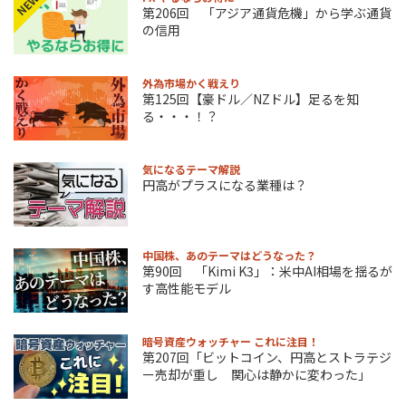
NEW
第206回 「アジア通貨危機」から学ぶ通貨
の信用
外為市場かく戦えり
第125回【豪ドル／NZドル】足るを知
る・・・！？
気になるテーマ解説
円高がプラスになる業種は？
中国株、あのテーマはどうなった？
第90回 「Kimi K3」：米中AI相場を揺るが
す高性能モデル
暗号資産ウォッチャー これに注目！
第207回「ビットコイン、円高とストラテジ
ー売却が重し 関心は静かに変わった」