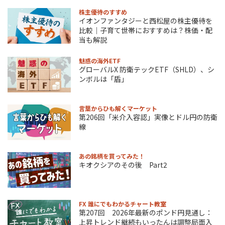
株主優待のすすめ
イオンファンタジーと西松屋の株主優待を
比較｜子育て世帯におすすめは？株価・配
当も解説
魅惑の海外ETF
グローバルX 防衛テックETF（SHLD）、シ
ンボルは「盾」
言葉からひも解くマーケット
第206回「米介入容認」実像とドル円の防衛
線
あの銘柄を買ってみた！
キオクシアのその後 Part2
FX 誰にでもわかるチャート教室
第207回 2026年最新のポンド円見通し：
上昇トレンド継続もいったんは調整局面入