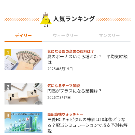
人気ランキング
デイリー
ウィークリー
マンスリー
1
気になるあの企業の給料は？
夏のボーナスいくら増えた？ 平均支給額
は
2025年6月19日
2
気になるテーマ解説
円高がプラスになる業種は？
2026年8月7日
3
高配当株ウォッチャー
三菱HCキャピタルの株価は10年後どうな
る？配当シミュレーションで収支予測も解
説