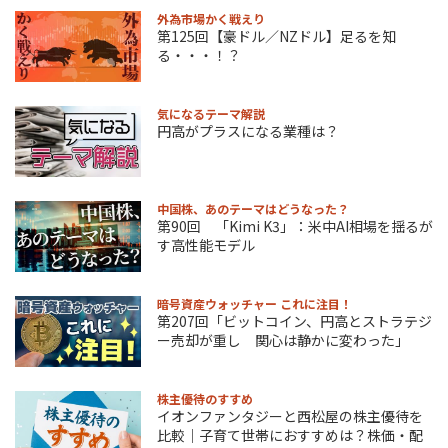
外為市場かく戦えり
第125回【豪ドル／NZドル】足るを知
る・・・！？
気になるテーマ解説
円高がプラスになる業種は？
中国株、あのテーマはどうなった？
第90回 「Kimi K3」：米中AI相場を揺るが
す高性能モデル
暗号資産ウォッチャー これに注目！
第207回「ビットコイン、円高とストラテジ
ー売却が重し 関心は静かに変わった」
株主優待のすすめ
イオンファンタジーと西松屋の株主優待を
比較｜子育て世帯におすすめは？株価・配