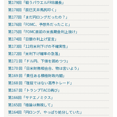
第179回「戦うパウエルFRB議長」
第178回「辰巳天井馬尻叩く」
第177回「まだ円ロングだったの？」
第176回「FOMC、予想外だったこと」
第175回「FOMC直前の米長期金利上抜け」
第174回「日銀の利上げ宣言」
第173回「12月米利下げの不確実性」
第172回「米利下げ確率の急落」
第171 回「ドル円、下値を固めつつ」
第170 回「日米財務相会合、物は言いよう」
第169 回「責任ある積極財政内閣」
第168 回「理屈ではない高市トレード」
第167 回「トランプTACO再び」
第166回「サナエノミクス」
第165回「極論は無視して」
第164回「円ロング、やっぱり処分していた」