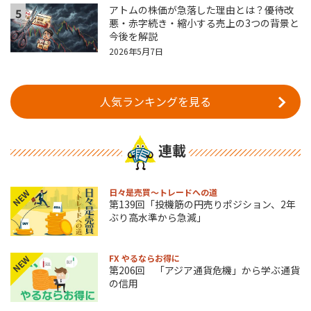
アトムの株価が急落した理由とは？優待改
5
悪・赤字続き・縮小する売上の3つの背景と
今後を解説
2026年5月7日
人気ランキングを見る
連載
日々是売買～トレードへの道
NEW
第139回「投機筋の円売りポジション、2年
ぶり高水準から急減」
FX やるならお得に
NEW
第206回 「アジア通貨危機」から学ぶ通貨
の信用