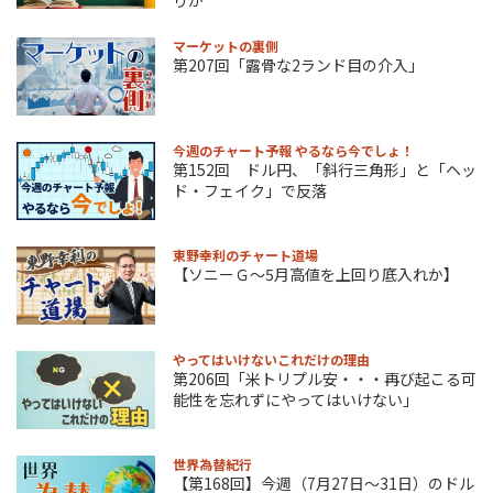
マーケットの裏側
第207回「露骨な2ランド目の介入」
今週のチャート予報 やるなら今でしょ！
第152回 ドル円、「斜行三角形」と「ヘッ
ド・フェイク」で反落
東野幸利のチャート道場
【ソニーＧ～5月高値を上回り底入れか】
やってはいけないこれだけの理由
第206回「米トリプル安・・・再び起こる可
能性を忘れずにやってはいけない」
世界為替紀行
【第168回】今週（7月27日～31日）のドル