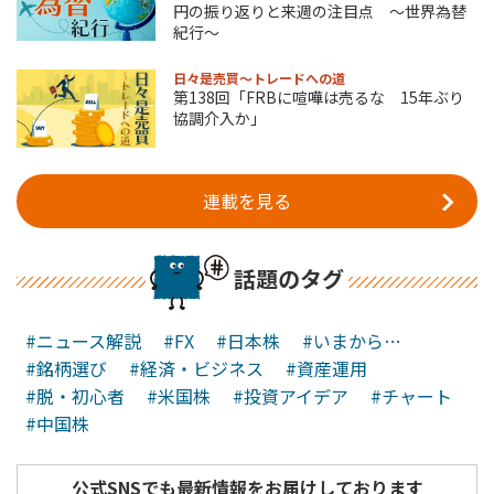
円の振り返りと来週の注目点 ～世界為替
紀行～
日々是売買～トレードへの道
第138回「FRBに喧嘩は売るな 15年ぶり
協調介入か」
連載を見る
話題のタグ
#ニュース解説
#FX
#日本株
#いまから…
#銘柄選び
#経済・ビジネス
#資産運用
#脱・初心者
#米国株
#投資アイデア
#チャート
#中国株
公式SNSでも最新情報をお届けしております