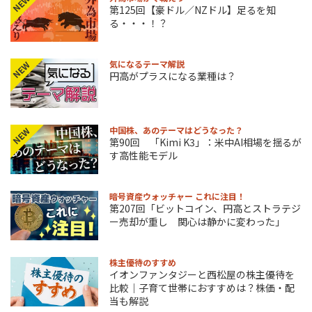
NEW
第125回【豪ドル／NZドル】足るを知
る・・・！？
気になるテーマ解説
NEW
円高がプラスになる業種は？
中国株、あのテーマはどうなった？
NEW
第90回 「Kimi K3」：米中AI相場を揺るが
す高性能モデル
暗号資産ウォッチャー これに注目！
第207回「ビットコイン、円高とストラテジ
ー売却が重し 関心は静かに変わった」
株主優待のすすめ
イオンファンタジーと西松屋の株主優待を
比較｜子育て世帯におすすめは？株価・配
当も解説