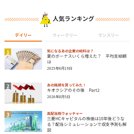
人気ランキング
デイリー
ウィークリー
マンスリー
1
気になるあの企業の給料は？
夏のボーナスいくら増えた？ 平均支給額
は
2025年6月19日
2
あの銘柄を買ってみた！
キオクシアのその後 Part2
2026年8月5日
3
高配当株ウォッチャー
三菱HCキャピタルの株価は10年後どうな
る？配当シミュレーションで収支予測も解
説