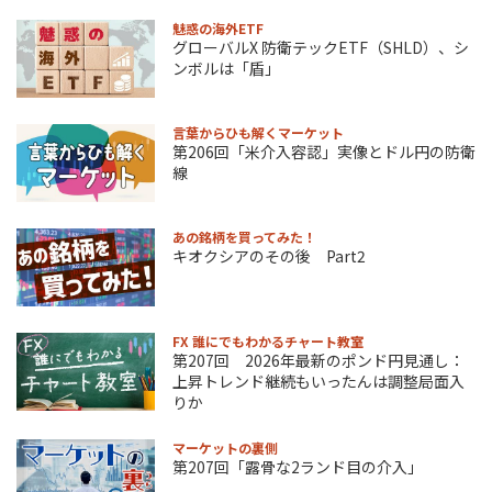
魅惑の海外ETF
グローバルX 防衛テックETF（SHLD）、シ
ンボルは「盾」
言葉からひも解くマーケット
第206回「米介入容認」実像とドル円の防衛
線
あの銘柄を買ってみた！
キオクシアのその後 Part2
FX 誰にでもわかるチャート教室
第207回 2026年最新のポンド円見通し：
上昇トレンド継続もいったんは調整局面入
りか
マーケットの裏側
第207回「露骨な2ランド目の介入」