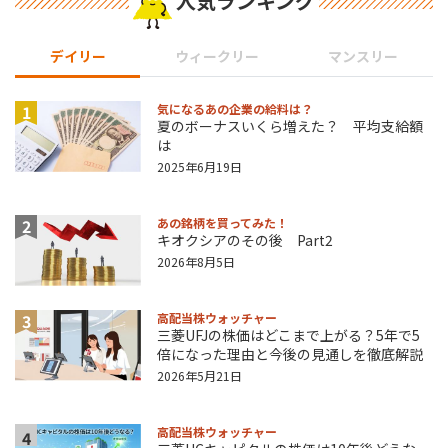
人気ランキング
デイリー
ウィークリー
マンスリー
1
気になるあの企業の給料は？
夏のボーナスいくら増えた？ 平均支給額
は
2025年6月19日
2
あの銘柄を買ってみた！
キオクシアのその後 Part2
2026年8月5日
3
高配当株ウォッチャー
三菱UFJの株価はどこまで上がる？5年で5
倍になった理由と今後の見通しを徹底解説
2026年5月21日
高配当株ウォッチャー
4