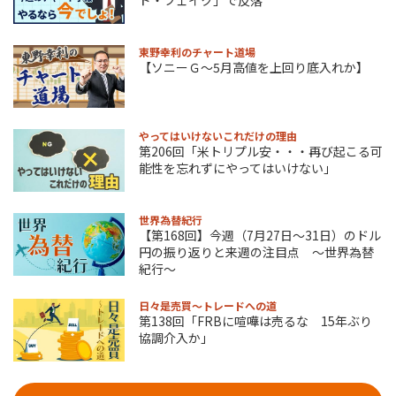
東野幸利のチャート道場
【ソニーＧ～5月高値を上回り底入れか】
やってはいけないこれだけの理由
第206回「米トリプル安・・・再び起こる可
能性を忘れずにやってはいけない」
世界為替紀行
【第168回】今週（7月27日～31日）のドル
円の振り返りと来週の注目点 ～世界為替
紀行～
日々是売買～トレードへの道
第138回「FRBに喧嘩は売るな 15年ぶり
協調介入か」