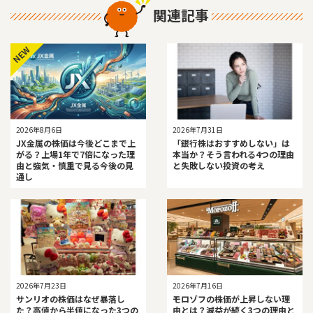
関連記事
NEW
2026年8月6日
2026年7月31日
JX金属の株価は今後どこまで上
「銀行株はおすすめしない」は
がる？上場1年で7倍になった理
本当か？そう言われる4つの理由
由と強気・慎重で見る今後の見
と失敗しない投資の考え
通し
2026年7月23日
2026年7月16日
サンリオの株価はなぜ暴落し
モロゾフの株価が上昇しない理
た？高値から半値になった3つの
由とは？減益が続く3つの理由と