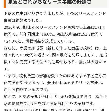
見落とされがちなリース事業の好調さ
下落の理由ばかり見てきましたが、FPGのリースファンド
事業は絶好調でした。
2026年9月期 上期のリースファンド事業の売上高は171.4
億円で、前年同期比+18.0%。売上総利益は151.2億円で
+24.0%と、増収増益を達成しています。
さらに、商品の組成額（新しく作った商品の規模）は、上
期で約2,700億円と過去5年間で最高を記録しました。組成
後すぐに完売する大型の海運案件もあり、需要は大きいで
す。
つまり、税制改正の影響を受けたのはあくまで不動産小口
化商品の部分であって、会社の本丸であるリース事業は、
むしろ伸びているのです。
加えて、FPGの予想配当利回りは6%を超えており、株価下
落の影響を受け7％を超える配当利回りの予想です。
PER（株価が利益の何倍かを示す指標）も約7倍台と、利