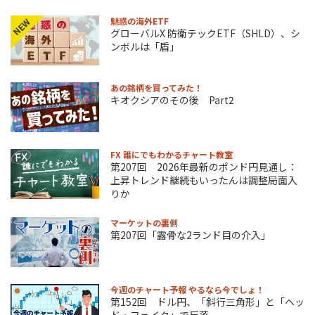
魅惑の海外ETF
NEW
グローバルX 防衛テックETF（SHLD）、シ
ンボルは「盾」
あの銘柄を買ってみた！
キオクシアのその後 Part2
FX 誰にでもわかるチャート教室
第207回 2026年最新のポンド円見通し：
上昇トレンド継続もいったんは調整局面入
りか
マーケットの裏側
第207回「露骨な2ランド目の介入」
今週のチャート予報 やるなら今でしょ！
第152回 ドル円、「斜行三角形」と「ヘッ
ド・フェイク」で反落