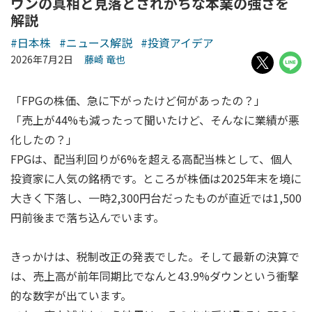
ウンの真相と見落とされがちな本業の強さを
解説
#日本株
#ニュース解説
#投資アイデア
2026年7月2日
藤崎 竜也
「FPGの株価、急に下がったけど何があったの？」
「売上が44%も減ったって聞いたけど、そんなに業績が悪
化したの？」
FPGは、配当利回りが6%を超える高配当株として、個人
投資家に人気の銘柄です。ところが株価は2025年末を境に
大きく下落し、一時2,300円台だったものが直近では1,500
円前後まで落ち込んでいます。
きっかけは、税制改正の発表でした。そして最新の決算で
は、売上高が前年同期比でなんと43.9%ダウンという衝撃
的な数字が出ています。