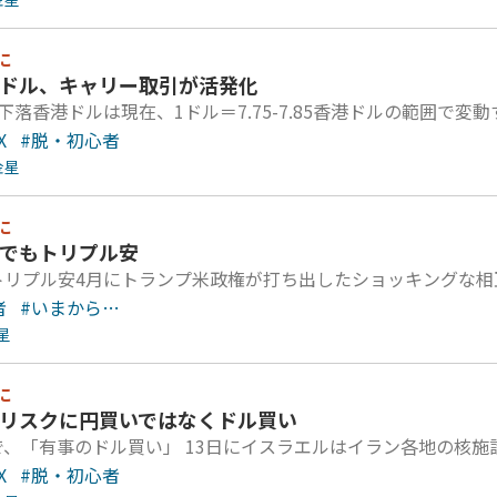
に
港ドル、キャリー取引が活発化
下落香港ドルは現在、1ドル＝7.75-7.85香港ドルの範囲で
X
#脱・初心者
金星
に
国でもトリプル安
トリプル安4月にトランプ米政権が打ち出したショッキングな相
者
#いまから…
星
に
東リスクに円買いではなくドル買い
で、「有事のドル買い」 13日にイスラエルはイラン各地の核
X
#脱・初心者