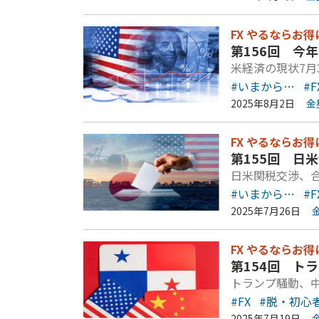
FX やるならお得
第156回 今
米経済の現状7月
#いまから…
#F
2025年8月2日
金
FX やるならお得
第155回 日
日米関税交渉、
#いまから…
#F
2025年7月26日
FX やるならお得
第154回 ト
トランプ騒動、
#FX
#脱・初心
2025年7月19日