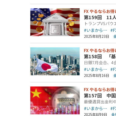
FX やるならお得
第159回 11
トランプVSパ
#いまから…
#F
2025年8月23日
FX やるならお得
第158回 「
日銀7月会合、4
#いまから…
#F
2025年8月16日
FX やるならお得
第157回 中
最優遇貸出金利
#いまから…
#F
2025年8月9日
金