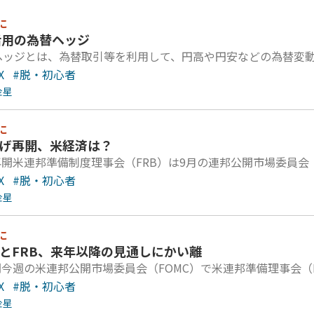
に
X活用の為替ヘッジ
ヘッジとは、為替取引等を利用して、円高や円安などの為替変
X
#脱・初心者
金星
に
下げ再開、米経済は？
再開米連邦準備制度理事会（FRB）は9月の連邦公開市場委員会
X
#脱・初心者
金星
に
場とFRB、来年以降の見通しにかい離
開今週の米連邦公開市場委員会（FOMC）で米連邦準備理事会（
X
#脱・初心者
金星