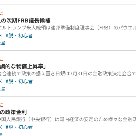
に
人の次期FRB議長候補
ウエルトランプ米大統領は連邦準備制度理事会（FRB）のパウエ
X
#脱・初心者
金星
に
基調的な物価上昇率」
会合連続で政策の据え置き日銀は7月31日の金融政策決定会合で
X
#脱・初心者
金星
に
国の政策金利
中国人民銀行（中央銀行）は国内経済の安定のため様々な金融
X
#脱・初心者
星