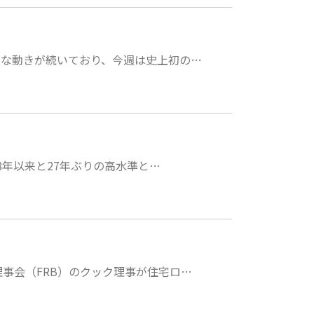
調な動きが続いており、今週は史上初の…
98年以来と27年ぶりの高水準と…
理事会（FRB）のクック理事が住宅ロ…