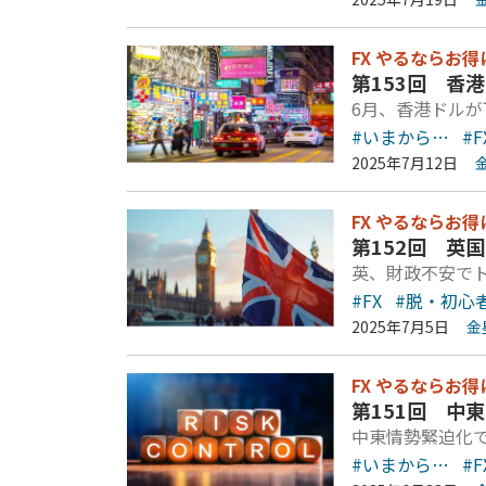
FX やるならお得
第153回 香
6月、香港ドルが
#いまから…
#F
2025年7月12日
FX やるならお得
第152回 英
英、財政不安で
#FX
#脱・初心
2025年7月5日
金
FX やるならお得
第151回 中
中東情勢緊迫化
#いまから…
#F