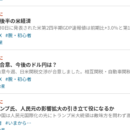
に
年後半の米経済
30日に発表された米第2四半期GDP速報値は前期比+3.0％と第1
X
#脱・初心者
星
に
米合意、今後のドル円は？
合意今週、日米関税交渉が合意しました。相互関税・自動車関税
X
#脱・初心者
金星
に
ランプ氏、人民元の影響拡大の引き立て役になるか
中国は人民元国際化の光にトランプ米大統領は敵味方を問わず
者
#いまから…
金星