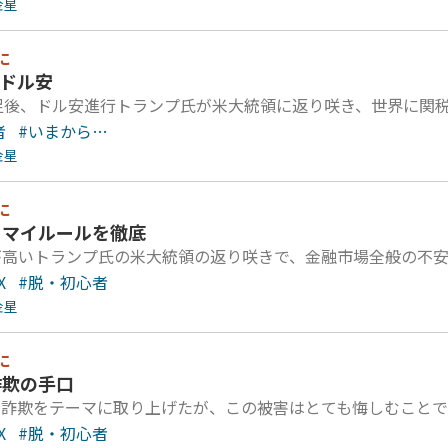
金星
に
いドル安
足後、ドル安進行トランプ氏が米大統領に返り咲き、世界に関
者
#いまから…
金星
に
X、マイルールを徹底
が高いトランプ氏の米大統領の返り咲きで、金融市場全般の不
X
#脱・初心者
金星
に
詐欺の手口
投資詐欺をテーマに取り上げたが、この被害はとても悔しむこと
X
#脱・初心者