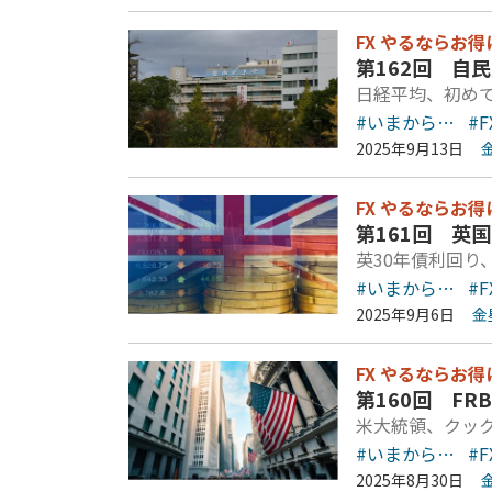
FX やるならお得
第162回 自
日経平均、初めて
#いまから…
#F
2025年9月13日
FX やるならお得
第161回 英
英30年債利回り
#いまから…
#F
2025年9月6日
金
FX やるならお得
第160回 F
米大統領、クック
#いまから…
#F
2025年8月30日