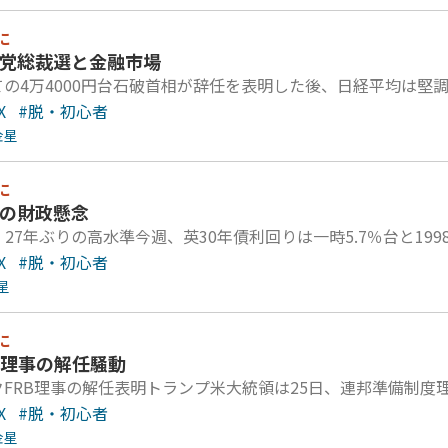
に
民党総裁選と金融市場
の4万4000円台石破首相が辞任を表明した後、日経平均は堅
X
#脱・初心者
金星
に
国の財政懸念
、27年ぶりの高水準今週、英30年債利回りは一時5.7％台と19
X
#脱・初心者
星
に
RB理事の解任騒動
FRB理事の解任表明トランプ米大統領は25日、連邦準備制度
X
#脱・初心者
金星