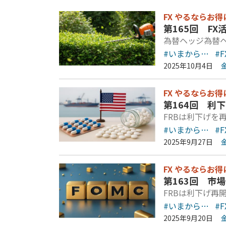
FX やるならお得
第165回 F
為替ヘッジ為替
#いまから…
#F
2025年10月4日
FX やるならお得
第164回 利
FRBは利下げを
#いまから…
#F
2025年9月27日
FX やるならお得
第163回 市
FRBは利下げ再
#いまから…
#F
2025年9月20日