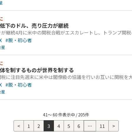
星
に
認低下のドル、売り圧力が継続
きが継続4月に米中の関税合戦がエスカレートし、トランプ関税
X
#脱・初心者
金星
に
導体を制するものが世界を制する
関税に注目先週末に米中は閣僚級の協議を行いお互いに関税を大
X
#脱・初心者
金星
41～ 60 件表示中 / 205件
<
1
2
3
4
5
6
…
11
>