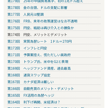
第179回 25年の中国貿易黒字、初の1兆ドル超え
第178回 金の台頭、ドルの支配に影響
第177回 人民元は堅調
第176回 FRB、来年の政策運営はなお不透明
第175回 円安、結局は再び介入との勝負か
第174回 円安、メリットとデメリット
第173回 実質為替レート 1ドル＝270円
第172回 インフレと円安
第171回 予算案控え、慌ただしい英政府
第170回 トランプ氏、米中をG2と表現
第169回 ヘッジファンド資産、過去最高
第168回 通貨スワップ協定
第167回 カナダ経済は厳しい
第166回 自動売買のメリット・デメリット
第165回 FX活用の為替ヘッジ
第164回 利下げ再開、米経済は？