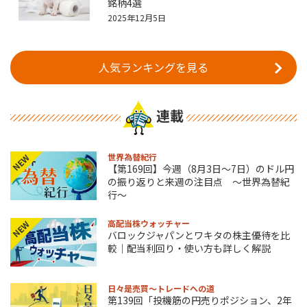
銘柄4選
2025年12月5日
人気ランキングを見る
連載
世界為替紀行
NEW
【第169回】今週（8月3日～7日）のドル円
の振り返りと来週の注目点 ～世界為替紀
行～
高配当株ウォッチャー
NEW
バロックジャパンとワキタの株主優待を比
較｜配当利回り・使い方も詳しく解説
日々是売買～トレードへの道
第139回「投機筋の円売りポジション、2年