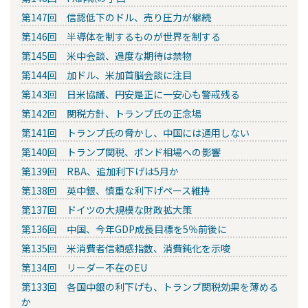
第147回 信認低下のドル、売り圧力が継続
第146回 半導体を制するものが世界を制する
第145回 米中会談、過度な期待は禁物
第144回 加ドル、米加首脳会談に注目
第143回 日米協議、円安是正に一安心も警戒残る
第142回 関税方針、トランプ氏の正念場
第141回 トランプ氏の脅かし、中国には通用しない
第140回 トランプ関税、ポンド相場への影響
第139回 RBA、追加利下げは5月か
第138回 英中銀、慎重な利下げペース維持
第137回 ドイツの大規模な財政拡大策
第136回 中国、今年GDP成長目標を5％前後に
第135回 米消費者信頼感指数、消費鈍化を示唆
第134回 リーダー不在のEU
第133回 各国中銀の利下げも、トランプ関税効果を薄める
か