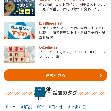
第207回「ビットコイン、円高とストラテジ
ー売却が重し 関心は静かに変わった」
株主優待のすすめ
イオンファンタジーと西松屋の株主優待を
比較｜子育て世帯におすすめは？株価・配
当も解説
魅惑の海外ETF
グローバルX 防衛テックETF（SHLD）、シ
ンボルは「盾」
連載を見る
話題のタグ
#ニュース解説
#FX
#日本株
#いまから…