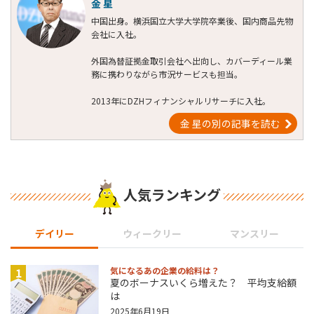
金 星
中国出身。横浜国立大学大学院卒業後、国内商品先物
会社に入社。
外国為替証拠金取引会社へ出向し、カバーディール業
務に携わりながら市況サービスも担当。
2013年にDZHフィナンシャルリサーチに入社。
金 星の別の記事を読む
人気ランキング
デイリー
ウィークリー
マンスリー
1
気になるあの企業の給料は？
夏のボーナスいくら増えた？ 平均支給額
は
2025年6月19日