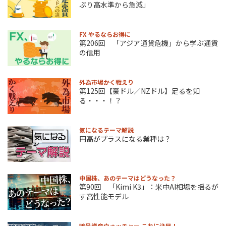
ぶり高水準から急減」
FX やるならお得に
第206回 「アジア通貨危機」から学ぶ通貨
の信用
外為市場かく戦えり
第125回【豪ドル／NZドル】足るを知
る・・・！？
気になるテーマ解説
円高がプラスになる業種は？
中国株、あのテーマはどうなった？
第90回 「Kimi K3」：米中AI相場を揺るが
す高性能モデル
暗号資産ウォッチャー これに注目！