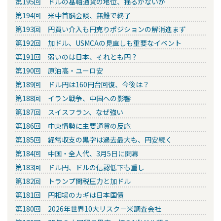
第195回 ドルの基軸通貨の地位、揺るがないか
第194回 米中首脳会談、無難で終了
第193回 円買い介入も円売りポジションの解消進まず
第192回 加ドル、USMCAの見直しも重要なイベント
第191回 弱いのは日本、それとも円？
第190回 原油高・ユーロ安
第189回 ドル円は160円台回復、今後は？
第188回 イラン戦争、中国への影響
第187回 スイスフラン、なぜ強い
第186回 中東情勢に主要通貨の反応
第185回 経常収支の黒字は過去最大も、円安続く
第184回 中国・全人代、3月5日に開幕
第183回 ドル円、ドルの信認低下も重し
第182回 トランプ関税圧力と加ドル
第181回 円相場のカギは日本国債
第180回 2026年世界10大リスク－米調査会社