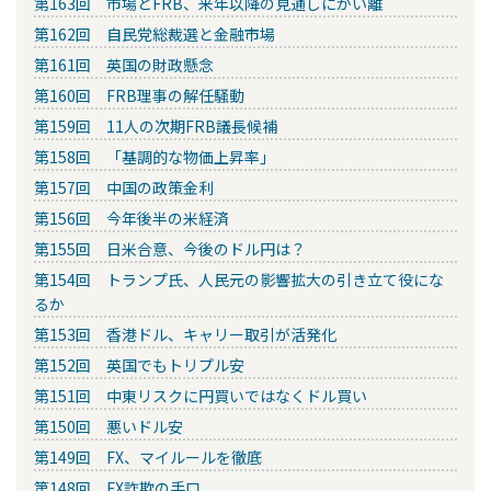
第163回 市場とFRB、来年以降の見通しにかい離
第162回 自民党総裁選と金融市場
第161回 英国の財政懸念
第160回 FRB理事の解任騒動
第159回 11人の次期FRB議長候補
第158回 「基調的な物価上昇率」
第157回 中国の政策金利
第156回 今年後半の米経済
第155回 日米合意、今後のドル円は？
第154回 トランプ氏、人民元の影響拡大の引き立て役にな
るか
第153回 香港ドル、キャリー取引が活発化
第152回 英国でもトリプル安
第151回 中東リスクに円買いではなくドル買い
第150回 悪いドル安
第149回 FX、マイルールを徹底
第148回 FX詐欺の手口