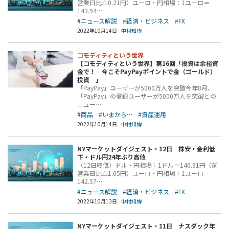
営業日比△0.21円）ユーロ・円相場：1ユーロ＝
143.94…
#ニュース解説
#経済・ビジネス
#FX
2022年10月14日
中村知博
コモディティという世界
【コモディティという世界】第16回「投資は余裕資
金で！ 今こそPayPayポイントで金（ゴールド）
投資 」
「PayPay」ユーザーが5000万人を突破今年8月、
「PayPay」の登録ユーザーが5000万人を突破との
ニュー…
#商品
#いまから…
#資産運用
2022年10月14日
中村知博
NYマーケットダイジェスト・12日 株安・金利低
下・ドル円24年ぶり高値
（12日終値）ドル・円相場：1ドル＝146.91円（前
営業日比△1.05円）ユーロ・円相場：1ユーロ＝
142.57…
#ニュース解説
#経済・ビジネス
#FX
2022年10月13日
中村知博
NYマーケットダイジェスト・11日 ナスダック年