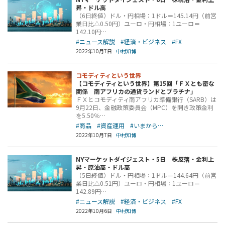
昇・ドル高
（6日終値）ドル・円相場：1ドル＝145.14円（前営
業日比△0.50円）ユーロ・円相場：1ユーロ＝
142.10円…
#ニュース解説
#経済・ビジネス
#FX
2022年10月7日
中村知博
コモディティという世界
【コモディティという世界】第15回「ＦＸとも密な
関係 南アフリカの通貨ランドとプラチナ」
ＦＸとコモディティ南アフリカ準備銀行（SARB）は
9月22日、金融政策委員会（MPC）を開き政策金利
を5.50％…
#商品
#資産運用
#いまから…
2022年10月7日
中村知博
NYマーケットダイジェスト・5日 株反落・金利上
昇・原油高・ドル高
（5日終値）ドル・円相場：1ドル＝144.64円（前営
業日比△0.51円）ユーロ・円相場：1ユーロ＝
142.89円…
#ニュース解説
#経済・ビジネス
#FX
2022年10月6日
中村知博