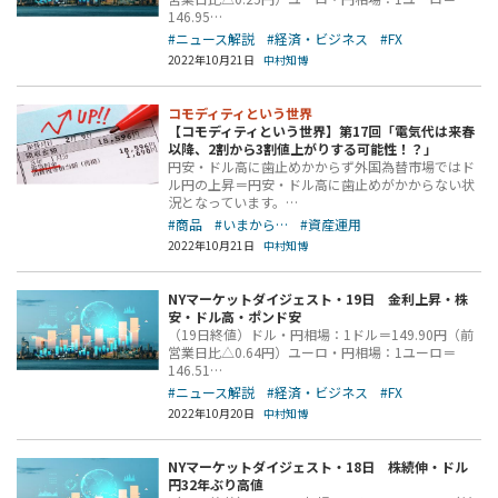
146.95…
#ニュース解説
#経済・ビジネス
#FX
2022年10月21日
中村知博
コモディティという世界
【コモディティという世界】第17回「電気代は来春
以降、2割から3割値上がりする可能性！？」
円安・ドル高に歯止めかからず外国為替市場ではド
ル円の上昇＝円安・ドル高に歯止めがかからない状
況となっています。…
#商品
#いまから…
#資産運用
2022年10月21日
中村知博
NYマーケットダイジェスト・19日 金利上昇・株
安・ドル高・ポンド安
（19日終値）ドル・円相場：1ドル＝149.90円（前
営業日比△0.64円）ユーロ・円相場：1ユーロ＝
146.51…
#ニュース解説
#経済・ビジネス
#FX
2022年10月20日
中村知博
NYマーケットダイジェスト・18日 株続伸・ドル
円32年ぶり高値