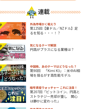
連載
外為市場かく戦えり
EW
第125回【豪ドル／NZドル】足
るを知る・・・！？
気になるテーマ解説
EW
円高がプラスになる業種は？
中国株、あのテーマはどうなった？
EW
第90回 「Kimi K3」：米中AI相
場を揺るがす高性能モデル
暗号資産ウォッチャー これに注目！
第207回「ビットコイン、円高と
ストラテジー売却が重し 関心
は静かに変わった」