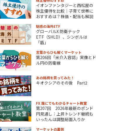
株主優待のすすめ
イオンファンタジーと西松屋の
株主優待を比較｜子育て世帯に
おすすめは？株価・配当も解説
魅惑の海外ETF
グローバルX 防衛テック
ETF（SHLD）、シンボルは
「盾」
言葉からひも解くマーケット
第206回「米介入容認」実像とド
ル円の防衛線
あの銘柄を買ってみた！
キオクシアのその後 Part2
FX 誰にでもわかるチャート教室
第207回 2026年最新のポンド
円見通し：上昇トレンド継続も
いったんは調整局面入りか
マーケットの裏側