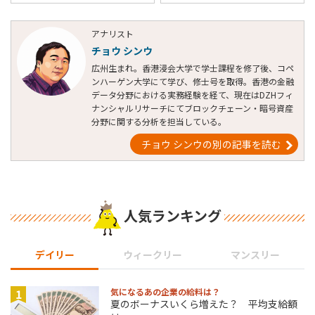
アナリスト
チョウ シンウ
広州生まれ。香港浸会大学で学士課程を修了後、コペ
ンハーゲン大学にて学び、修士号を取得。香港の金融
データ分野における実務経験を経て、現在はDZHフィ
ナンシャルリサーチにてブロックチェーン・暗号資産
分野に関する分析を担当している。
チョウ シンウの別の記事を読む
人気ランキング
デイリー
ウィークリー
マンスリー
1
気になるあの企業の給料は？
夏のボーナスいくら増えた？ 平均支給額