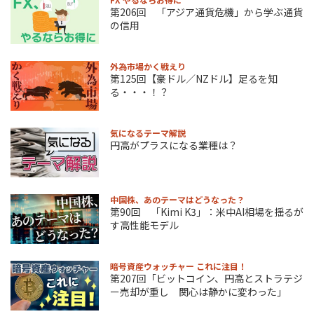
第206回 「アジア通貨危機」から学ぶ通貨
の信用
外為市場かく戦えり
第125回【豪ドル／NZドル】足るを知
る・・・！？
気になるテーマ解説
円高がプラスになる業種は？
中国株、あのテーマはどうなった？
第90回 「Kimi K3」：米中AI相場を揺るが
す高性能モデル
暗号資産ウォッチャー これに注目！
第207回「ビットコイン、円高とストラテジ
ー売却が重し 関心は静かに変わった」