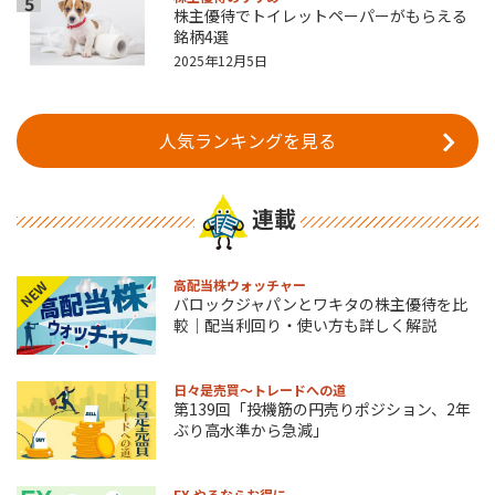
5
株主優待でトイレットペーパーがもらえる
銘柄4選
2025年12月5日
人気ランキングを見る
連載
高配当株ウォッチャー
NEW
バロックジャパンとワキタの株主優待を比
較｜配当利回り・使い方も詳しく解説
日々是売買～トレードへの道
第139回「投機筋の円売りポジション、2年
ぶり高水準から急減」
FX やるならお得に