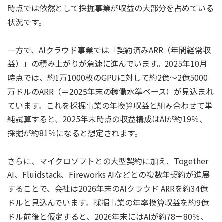
時点では依然として採掘事業が収益の大部分を占めている
状況です。
一方で、AIクラウド事業では「契約済みARR（年間経常収
益）」の積み上がりが急速に進んでいます。2025年10月
時点では、約1万1000枚のGPUに対して約2億～2億5000
万ドルのARR（＝2025年末の稼働水準ベース）が見込まれ
ています。これを採掘事業の年換算収益と組み合わせて単
純試算すると、2025年末時点の収益構成はAIが約19％、
採掘が約81％になると想定されます。
さらに、マイクロソフトとの大型契約に加え、Together
AI、Fluidstack、Fireworks AIなどとの複数年契約が進展
することで、会社は2026年末のAIクラウド ARRを約34億
ドルと見込んでいます。採掘事業の年率換算収益を約9億
ドル前後と仮定すると、2026年末にはAIが約78－80％、