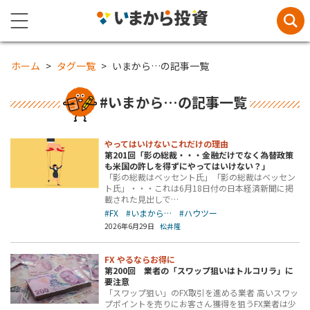
ホーム
タグ一覧
いまから…の記事一覧
#いまから…の記事一覧
やってはいけないこれだけの理由
第201回「影の総裁・・・金融だけでなく為替政策
も米国の許しを得ずにやってはいけない？」
「影の総裁はベッセント氏」「影の総裁はベッセン
ト氏」・・・これは6月18日付の日本経済新聞に掲
載された見出しで…
#FX
#いまから…
#ハウツー
2026年6月29日
松井隆
FX やるならお得に
第200回 業者の「スワップ狙いはトルコリラ」に
要注意
「スワップ狙い」のFX取引を進める業者 高いスワッ
プポイントを売りにお客さん獲得を狙うFX業者は少