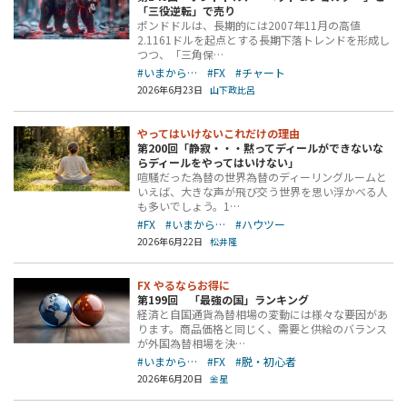
「三役逆転」で売り
ポンドドルは、長期的には2007年11月の高値
2.1161ドルを起点とする長期下落トレンドを形成し
つつ、「三角保…
#いまから…
#FX
#チャート
2026年6月23日
山下政比呂
やってはいけないこれだけの理由
第200回「静寂・・・黙ってディールができないな
らディールをやってはいけない」
喧騒だった為替の世界為替のディーリングルームと
いえば、大きな声が飛び交う世界を思い浮かべる人
も多いでしょう。1…
#FX
#いまから…
#ハウツー
2026年6月22日
松井隆
FX やるならお得に
第199回 「最強の国」ランキング
経済と自国通貨為替相場の変動には様々な要因があ
ります。商品価格と同じく、需要と供給のバランス
が外国為替相場を決…
#いまから…
#FX
#脱・初心者
2026年6月20日
金星