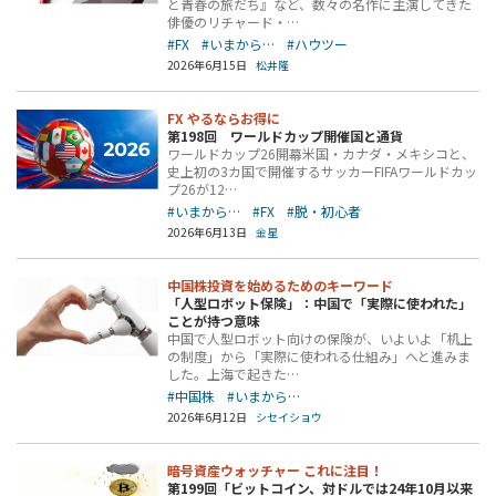
と青春の旅だち』など、数々の名作に主演してきた
俳優のリチャード・…
#FX
#いまから…
#ハウツー
2026年6月15日
松井隆
FX やるならお得に
第198回 ワールドカップ開催国と通貨
ワールドカップ26開幕米国・カナダ・メキシコと、
史上初の3カ国で開催するサッカーFIFAワールドカッ
プ26が12…
#いまから…
#FX
#脱・初心者
2026年6月13日
金星
中国株投資を始めるためのキーワード
「人型ロボット保険」：中国で「実際に使われた」
ことが持つ意味
中国で人型ロボット向けの保険が、いよいよ「机上
の制度」から「実際に使われる仕組み」へと進みま
した。上海で起きた…
#中国株
#いまから…
2026年6月12日
シセイショウ
暗号資産ウォッチャー これに注目！
第199回「ビットコイン、対ドルでは24年10月以来