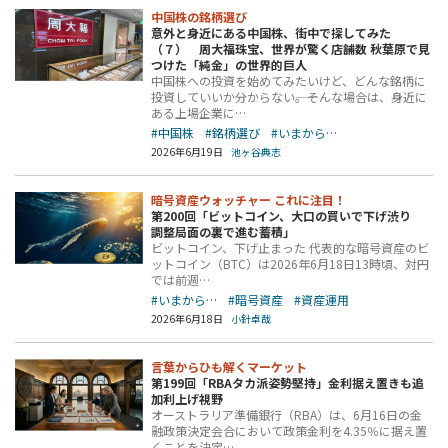
中国株の銘柄選び
意外と身近にある中国株、街中で探してみた
（７） 周大福珠宝、世界が驚く店舗数 秋葉原で見
つけた「純金」の世界的巨人
中国株への投資を始めてみたいけど、どんな銘柄に
投資していいか分からない――。そんな場合は、身近に
ある上場企業に…
#中国株
#銘柄選び
#いまから…
2026年6月19日
池ヶ谷典志
暗号資産ウォッチャー これに注目！
第200回「ビットコイン、大口の買いで下げ渋り
調整局面の裏で進む蓄積」
ビットコイン、下げ止まった 代表的な暗号資産のビ
ットコイン（BTC）は2026年6月18日13時頃、対円
では前週…
#いまから…
#暗号資産
#資産運用
2026年6月18日
小針卓哉
言葉からひも解くマーケット
第199回「RBAタカ派姿勢堅持」金利据え置きも追
加利上げ視野
オーストラリア準備銀行（RBA）は、6月16日の金
融政策決定会合において政策金利を4.35％に据え置
くことを決定…