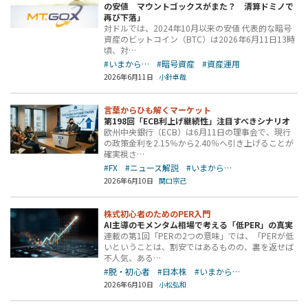
の安値 マウントゴックスがまた？ 清算ドミノで
再び下落」
対ドルでは、2024年10月以来の安値 代表的な暗号
資産のビットコイン（BTC）は2026年6月11日13時
頃、対…
#いまから…
#暗号資産
#資産運用
2026年6月11日
小針卓哉
言葉からひも解くマーケット
第198回「ECB利上げ継続性」注目すべきシナリオ
欧州中央銀行（ECB）は6月11日の理事会で、現行
の政策金利を2.15％から2.40％へ引き上げることが
確実視さ…
#FX
#ニュース解説
#いまから…
2026年6月10日
関口宗己
株式初心者のためのPER入門
AI主導のモメンタム相場で考える「低PER」の真実
連載の第1回「PERの2つの意味」では、「PERが低
いということは、割安ではあるものの、裏を返せば
不人気、ある…
#脱・初心者
#日本株
#いまから…
2026年6月10日
小松弘和