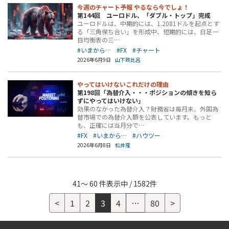
今週のチャート予報 やるなら今でしょ！
第144回 ユーロドル、「ダブル・トップ」完成
ユーロドルは、中期的には、1.2081ドルを起点とす
る「三角保ち合い」を形成中、短期的には、日足一
目均衡表の三…
#いまから…
#FX
#チャート
2026年6月9日
山下政比呂
やってはいけないこれだけの理由
第198回「為替介入・・・ポジションの傾きを知ら
ずにやってはいけない」
効果のなかった為替介入？財務省は毎月末、外国為
替市場での為替介入額を公表しています。もっと
も、正確には当月分で…
#FX
#いまから…
#ハウツー
2026年6月8日
松井隆
41～ 60 件表示中 / 1582件
<
1
2
3
4
…
80
>