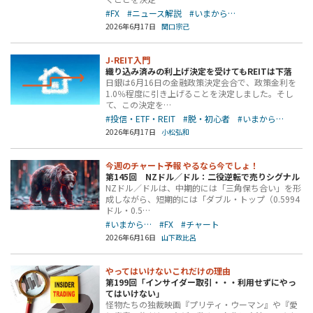
#FX
#ニュース解説
#いまから…
2026年6月17日
関口宗己
J-REIT入門
織り込み済みの利上げ決定を受けてもREITは下落
日銀は6月16日の金融政策決定会合で、政策金利を
1.0％程度に引き上げることを決定しました。そし
て、この決定を…
#投信・ETF・REIT
#脱・初心者
#いまから…
2026年6月17日
小松弘和
今週のチャート予報 やるなら今でしょ！
第145回 NZドル／ドル：二役逆転で売りシグナル
NZドル／ドルは、中期的には「三角保ち合い」を形
成しながら、短期的には「ダブル・トップ（0.5994
ドル・0.5…
#いまから…
#FX
#チャート
2026年6月16日
山下政比呂
やってはいけないこれだけの理由
第199回「インサイダー取引・・・利用せずにやっ
てはいけない」
怪物たちの独裁映画『プリティ・ウーマン』や『愛