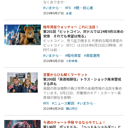
なくありませ…
#いまから…
#FX
#脱・初心者
2026年6月27日
金星
暗号資産ウォッチャー これに注目！
第201回「ビットコイン、対ドルでは24年9月以来の
安値 それでも希望は残る」
ビットコイン、売り圧力強まる 代表的な暗号資産の
ビットコイン（BTC）は2026年6月25日23時頃、対
円では前…
#いまから…
#暗号資産
#資産運用
2026年6月25日
小針卓哉
言葉からひも解くマーケット
第200回「英首相辞任」トラス・ショック再来警戒
する声も
英国の政治情勢が再び世界の金融市場の注目を集め
ています。6月22日、労働党のキア・スターマー英
首相が辞任を表明…
#FX
#ニュース解説
#いまから…
2026年6月24日
関口宗己
今週のチャート予報 やるなら今でしょ！
第146回 ポンドドル、「ヘッド＆ショルダー」と