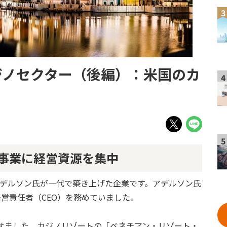
3
ジノセクター（後編）：米国のカ
4
5
事業に経営資源を集中
アデルソン氏が一代で築き上げた企業です。アデルソン氏
経営責任者（CEO）を務めていました。
させました。カジノリゾートの「ベネチアン・リゾート・