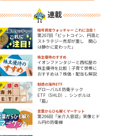
連載
暗号資産ウォッチャー これに注目！
EW
第207回「ビットコイン、円高と
ストラテジー売却が重し 関心
は静かに変わった」
株主優待のすすめ
EW
イオンファンタジーと西松屋の
株主優待を比較｜子育て世帯に
おすすめは？株価・配当も解説
魅惑の海外ETF
EW
グローバルX 防衛テック
ETF（SHLD）、シンボルは
「盾」
言葉からひも解くマーケット
第206回「米介入容認」実像とド
ル円の防衛線