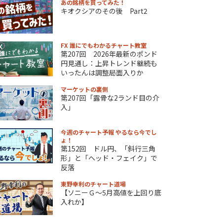
あの銘柄を買ってみた！
キオクシアのその後 Part2
FX 誰にでもわかるチャート教室
第207回 2026年最新のポンド
円見通し：上昇トレンド継続も
いったんは調整局面入りか
マーケットの裏側
第207回「露骨な2ランド目の介
入」
今週のチャート予報 やるなら今でし
ょ！
第152回 ドル円、「斜行三角
形」と「ヘッド・フェイク」で
反落
東野幸利のチャート道場
【ソニーＧ～5月高値を上回り底
入れか】