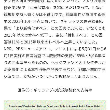
デン氏の訴えが米国民に届くのかというと、アメリカ憲法
修正第2条で「武器保有権」を認めるだけあって、世論が
銃規制支持へ傾くかは不透明です。銃撃事件が急増する最
中の2021年10月時点において、ギャラップの世論調査結
果で「より厳格化すべき」との回答は52％と、少なくとも
2015年以来の水準へ低下し、逆に「緩和すべき」との回
答は11％と2015年以来のレベルへ上昇していました。
NPR、PBSニューズアワー、マリストによる5月31日から6
月1日実施の世論調査では銃規制の支持が59％と約10年ぶ
りの高水準だったものの、ヘッジファンド大手シタデルが
治安悪化による本社移転を発表するなど、犯罪が増加する
状況では、支持がいつ下がってもおかしくありません。
画像③：ギャラップの銃規制強化の支持率