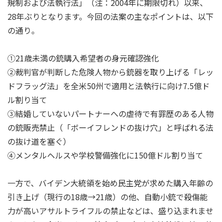
規制および法執行法」（注：2004年に期限切れ）以来、
28年ぶりとなります。今回の法案の主なポイントは、以下
の通り。
①21歳未満の銃購入希望者の身元確認強化
②裁判官が判断した危険人物から銃器を取り上げる「レッ
ドフラッグ法」を全米50州で適用と法執行に向け7.5億ド
ル割り当て
③結婚していないパートナーへの虐待で有罪歴のある人物
の銃販売禁止（「ボーイフレンドの抜け穴」と呼ばれる法
の抜け道を塞ぐ）
④メンタルヘルスや学校警備強化に150億ドル割り当て
一方で、バイデン大統領を始め民主党が求めた購入年齢の
引き上げ（現行の18歳→21歳）の他、自動小銃で殺傷能
力が高いアサルトライフルの禁止などは、盛り込まれませ