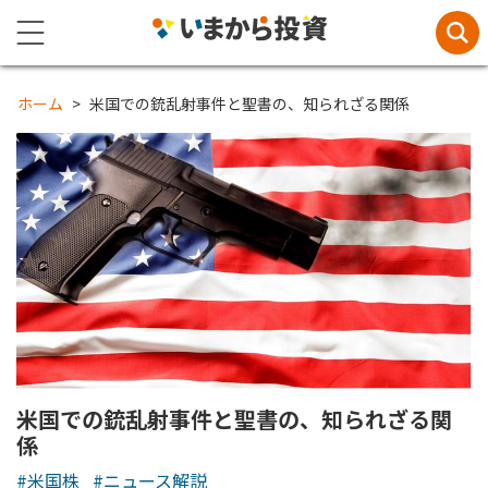
ホーム
米国での銃乱射事件と聖書の、知られざる関係
米国での銃乱射事件と聖書の、知られざる関
係
#米国株
#ニュース解説