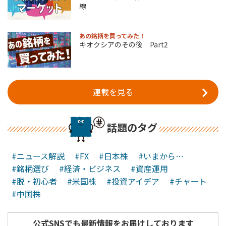
線
あの銘柄を買ってみた！
キオクシアのその後 Part2
連載を見る
話題のタグ
#ニュース解説
#FX
#日本株
#いまから…
#銘柄選び
#経済・ビジネス
#資産運用
#脱・初心者
#米国株
#投資アイデア
#チャート
#中国株
公式SNSでも最新情報をお届けしております