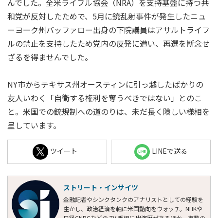
んでした。全米ライフル協会（NRA）を支持基盤に持つ共
和党が反対したためで、5月に銃乱射事件が発生したニュ
ーヨーク州バッファロー出身の下院議員はアサルトライフ
ルの禁止を支持したため党内の反発に遭い、再選を断念せ
ざるを得ませんでした。
NY市からテキサス州オースティンに引っ越したばかりの
友人いわく「自衛する権利を奪うべきではない」とのこ
と。米国での銃規制への道のりは、未だ長く険しい様相を
呈しています。
ツイート
LINEで送る
ストリート・インサイツ
金融記者やシンクタンクのアナリストとしての経験を
生かし、政治経済を軸に米国動向をウォッチ。NHKや
日経CNBCなどの TV 番組に出演歴があるほか、複数の