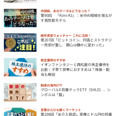
中国株、あのテーマはどうなった？
第90回 「Kimi K3」：米中AI相場を揺るが
す高性能モデル
暗号資産ウォッチャー これに注目！
第207回「ビットコイン、円高とストラテジ
ー売却が重し 関心は静かに変わった」
株主優待のすすめ
イオンファンタジーと西松屋の株主優待を
比較｜子育て世帯におすすめは？株価・配
当も解説
魅惑の海外ETF
グローバルX 防衛テックETF（SHLD）、シ
ンボルは「盾」
言葉からひも解くマーケット
第206回「米介入容認」実像とドル円の防衛