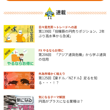
連載
日々是売買～トレードへの道
NEW
第139回「投機筋の円売りポジション、2年
ぶり高水準から急減」
FX やるならお得に
NEW
第206回 「アジア通貨危機」から学ぶ通貨
の信用
外為市場かく戦えり
第125回【豪ドル／NZドル】足るを知
る・・・！？
気になるテーマ解説
円高がプラスになる業種は？