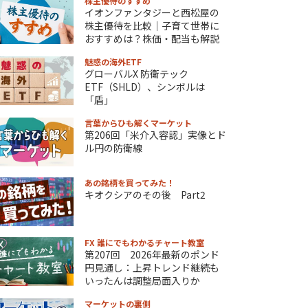
株主優待のすすめ
イオンファンタジーと西松屋の
株主優待を比較｜子育て世帯に
おすすめは？株価・配当も解説
魅惑の海外ETF
グローバルX 防衛テック
ETF（SHLD）、シンボルは
「盾」
言葉からひも解くマーケット
第206回「米介入容認」実像とド
ル円の防衛線
あの銘柄を買ってみた！
キオクシアのその後 Part2
FX 誰にでもわかるチャート教室
第207回 2026年最新のポンド
円見通し：上昇トレンド継続も
いったんは調整局面入りか
マーケットの裏側