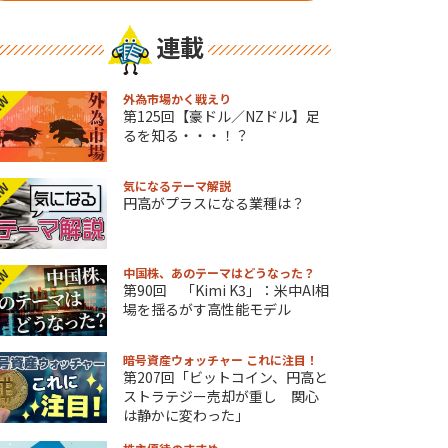
連載
外為市場かく戦えり
EW
第125回【豪ドル／NZドル】足
るを知る・・・！？
気になるテーマ解説
EW
円高がプラスになる業種は？
中国株、あのテーマはどうなった？
EW
第90回 「Kimi K3」：米中AI相
場を揺るがす高性能モデル
暗号資産ウォッチャー これに注目！
第207回「ビットコイン、円高と
ストラテジー売却が重し 関心
は静かに変わった」