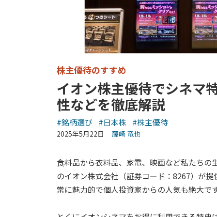
株主優待のすすめ
イオン株主優待でシネマ
性などを徹底解説
#銘柄選び
#日本株
#株主優待
2025年5月22日
藤崎 竜也
食料品から衣料品、家電、映画など私たちの
のイオン株式会社（証券コード：8267）が
常に魅力的で個人投資家からの人気も絶大で
とくにイオンシネマをお得に利用できる特典