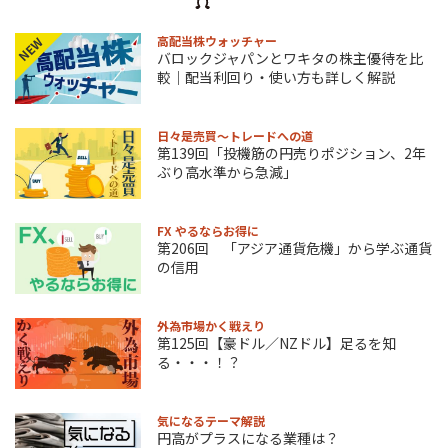
高配当株ウォッチャー
NEW
バロックジャパンとワキタの株主優待を比
較｜配当利回り・使い方も詳しく解説
日々是売買～トレードへの道
第139回「投機筋の円売りポジション、2年
ぶり高水準から急減」
FX やるならお得に
第206回 「アジア通貨危機」から学ぶ通貨
の信用
外為市場かく戦えり
第125回【豪ドル／NZドル】足るを知
る・・・！？
気になるテーマ解説
円高がプラスになる業種は？