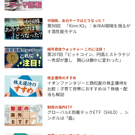
中国株、あのテーマはどうなった？
第90回 「Kimi K3」：米中AI相場を揺るが
す高性能モデル
暗号資産ウォッチャー これに注目！
第207回「ビットコイン、円高とストラテジ
ー売却が重し 関心は静かに変わった」
株主優待のすすめ
イオンファンタジーと西松屋の株主優待を
比較｜子育て世帯におすすめは？株価・配
当も解説
魅惑の海外ETF
グローバルX 防衛テックETF（SHLD）、シ
ンボルは「盾」