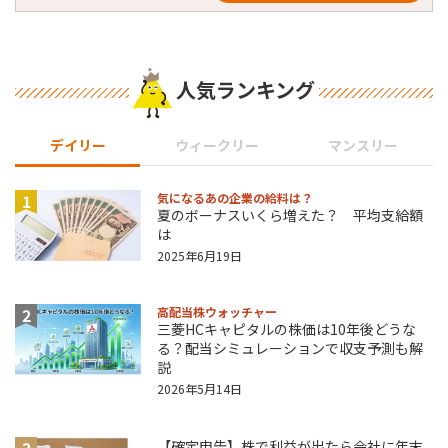
人気ランキング
デイリー
ウィークリー
マンスリー
1
気になるあの企業の給料は？
夏のボーナスいくら増えた？ 平均支給額
は
2025年6月19日
2
高配当株ウォッチャー
三菱HCキャピタルの株価は10年後どうな
る？配当シミュレーションで収支予測も解
説
2026年5月14日
3
【確定申告】株で利益が出たら会社に年末