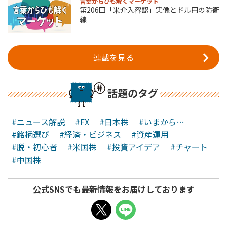
言葉からひも解くマーケット
第206回「米介入容認」実像とドル円の防衛
線
連載を見る
話題のタグ
#ニュース解説
#FX
#日本株
#いまから…
#銘柄選び
#経済・ビジネス
#資産運用
#脱・初心者
#米国株
#投資アイデア
#チャート
#中国株
公式SNSでも最新情報をお届けしております