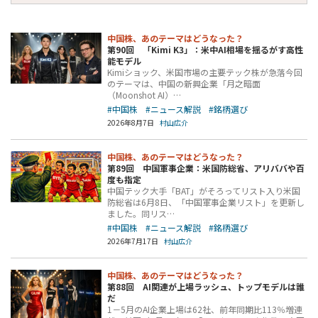
中国株、あのテーマはどうなった？
第90回 「Kimi K3」：米中AI相場を揺るがす高性
能モデル
Kimiショック、米国市場の主要テック株が急落今回
のテーマは、中国の新興企業「月之暗面
（Moonshot AI）…
#中国株
#ニュース解説
#銘柄選び
2026年8月7日
村山広介
中国株、あのテーマはどうなった？
第89回 中国軍事企業：米国防総省、アリババや百
度も指定
中国テック大手「BAT」がそろってリスト入り米国
防総省は6月8日、「中国軍事企業リスト」を更新し
ました。同リス…
#中国株
#ニュース解説
#銘柄選び
2026年7月17日
村山広介
中国株、あのテーマはどうなった？
第88回 AI関連が上場ラッシュ、トップモデルは誰
だ
1－5月のAI企業上場は62社、前年同期比113％増連