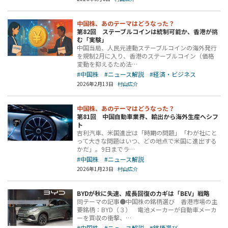
中国株、あのテーマはどうなった？
第82回 ステーブルコインは統制可能か、香港が挑
む「実験」
中国当局、人民元連動ステーブルコインの海外発行
を規制2月に入り、香港のステーブルコイン（価格
変動を抑えるため法…
#中国株
#ニュース解説
#経済・ビジネス
2026年2月13日
村山広介
中国株、あのテーマはどうなった？
第81回 中国自動車業界、輸出から海外生産へシフ
ト
吉利汽車、米国進出は「時期の問題」「わが社にと
って大きな問題はいつ、どの地点で米国に進出する
かだ」。9日までラ…
#中国株
#ニュース解説
2026年1月23日
村山広介
BYDが秋に失速、成長回復のカギは「BEV」戦略
同テーマの記事●中国株の銘柄選び 香港市場の主
要銘柄：BYD（３） 電池メーカーが自動車メーカ
ーを買収の衝撃、…
#中国株
#ニュース解説
#銘柄選び