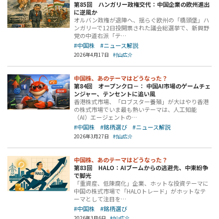
第85回 ハンガリー政権交代：中国企業の欧州進出
に逆風か
オルバン政権が退陣へ、揺らぐ欧州の「橋頭堡」ハ
ンガリーで12日投開票された議会総選挙で、新興野
党の中道右派「テ…
#中国株
#ニュース解説
2026年4月17日
村山広介
中国株、あのテーマはどうなった？
第84回 オープンクロ－： 中国AI市場のゲームチェ
ンジャー、テンセントに追い風
香港株式市場、「ロブスター養殖」が大はやり香港
の株式市場でいま最も熱いテーマは、人工知能
（AI）エージェントの…
#中国株
#銘柄選び
#ニュース解説
2026年3月27日
村山広介
中国株、あのテーマはどうなった？
第83回 HALO：AIブームからの逃避先、中東紛争
で脚光
「重資産、低陳腐化」企業、ホットな投資テーマに
中国の株式市場で「HALOトレード」がホットなテ
ーマとして注目を…
#中国株
#銘柄選び
2026年3月6日
村山広介