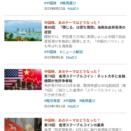
#中国株
#銘柄選び
2025年8月22日
村山広介
中国株、あのテーマはどうなった？
第80回 「閉じる、は即ち開放」海南自由貿易港の
逆説
関税ゼロ、予定通り25年に実現いよいよ中国で自由
貿易港が本格的に開港します。「中国のハワイ」と
も呼ばれる海南島…
#中国株
#ニュース解説
2025年8月1日
村山広介
中国株、あのテーマはどうなった？
第79回 香港ステーブルコイン：ネット大手と金融
機関が免許争奪戦
免許発行枠は10件未満、取得希望は40社超前回（第
79回）ご紹介した香港の「ステーブルコイン」は、
引き続き株式…
#暗号資産
#中国株
#銘柄選び
2025年7月11日
村山広介
中国株、あのテーマはどうなった？
第78回 香港ステーブルコインの裏表
香港「穏定幣条例」8月1日に施行香港株式市場で、