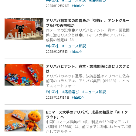
2025年12月26日
村山広介
アリババ創業者の馬雲氏が「復権」、アントグルー
プもIPO再挑戦か
同テーマの記事●アリババとアント、資本・業務関
係に潜むリスクとは●Eコマース大手のアリババ、
成長の軸足は「AI…
#中国株
#ニュース解説
2025年12月5日
村山広介
アリババとアント、資本・業務関係に潜むリスクと
は
アリババのネット通販、決済基盤はアリペイに依存
前回のコラムでは、アリババ集団（09988）にとっ
てスマートフォ…
#中国株
#銘柄選び
#ニュース解説
2025年11月14日
村山広介
Eコマース大手のアリババ、成長の軸足は「AI＋ク
ラウド」へ
中国Eコマース事業が中核、利益の95％稼ぐアリバ
バ集団（09988）は、前回までに3回にわたってご紹
介してきたテ…