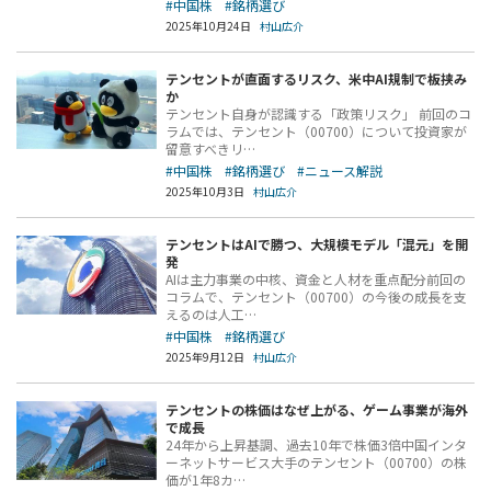
#中国株
#銘柄選び
2025年10月24日
村山広介
テンセントが直面するリスク、米中AI規制で板挟み
か
テンセント自身が認識する「政策リスク」 前回のコ
ラムでは、テンセント（00700）について投資家が
留意すべきリ…
#中国株
#銘柄選び
#ニュース解説
2025年10月3日
村山広介
テンセントはAIで勝つ、大規模モデル「混元」を開
発
AIは主力事業の中核、資金と人材を重点配分前回の
コラムで、テンセント（00700）の今後の成長を支
えるのは人工…
#中国株
#銘柄選び
2025年9月12日
村山広介
テンセントの株価はなぜ上がる、ゲーム事業が海外
で成長
24年から上昇基調、過去10年で株価3倍中国インタ
ーネットサービス大手のテンセント（00700）の株
価が1年8カ…