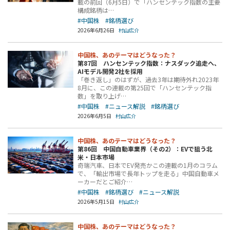
載の前回（6月5日）で「ハンセンテック指数の主要
構成銘柄は…
#中国株
#銘柄選び
2026年6月26日
村山広介
中国株、あのテーマはどうなった？
第87回 ハンセンテック指数：ナスダック追走へ、
AIモデル開発2社を採用
「巻き返し」のはずが、過去3年は期待外れ2023年
8月に、この連載の第25回で「ハンセンテック指
数」を取り上げ…
#中国株
#ニュース解説
#銘柄選び
2026年6月5日
村山広介
中国株、あのテーマはどうなった？
第86回 中国自動車業界（その2）：EVで狙う北
米・日本市場
奇瑞汽車、日本でEV発売かこの連載の1月のコラム
で、「輸出市場で長年トップを走る」中国自動車メ
ーカーだとご紹介…
#中国株
#銘柄選び
#ニュース解説
2026年5月15日
村山広介
中国株、あのテーマはどうなった？