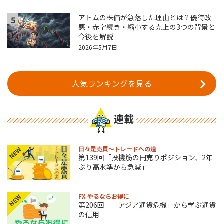
アトムの株価が急落した理由とは？優待改
5
悪・赤字続き・縮小する売上の3つの背景と
今後を解説
2026年5月7日
人気ランキングを見る
連載
日々是売買～トレードへの道
NEW
第139回「投機筋の円売りポジション、2年
ぶり高水準から急減」
FX やるならお得に
NEW
第206回 「アジア通貨危機」から学ぶ通貨
の信用