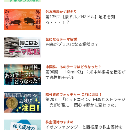
外為市場かく戦えり
第125回【豪ドル／NZドル】足るを知
る・・・！？
気になるテーマ解説
円高がプラスになる業種は？
中国株、あのテーマはどうなった？
第90回 「Kimi K3」：米中AI相場を揺るが
す高性能モデル
暗号資産ウォッチャー これに注目！
第207回「ビットコイン、円高とストラテジ
ー売却が重し 関心は静かに変わった」
株主優待のすすめ
イオンファンタジーと西松屋の株主優待を