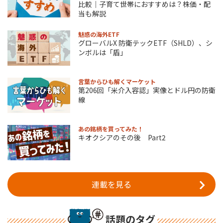
比較｜子育て世帯におすすめは？株価・配
当も解説
魅惑の海外ETF
グローバルX 防衛テックETF（SHLD）、シ
ンボルは「盾」
言葉からひも解くマーケット
第206回「米介入容認」実像とドル円の防衛
線
あの銘柄を買ってみた！
キオクシアのその後 Part2
連載を見る
話題のタグ