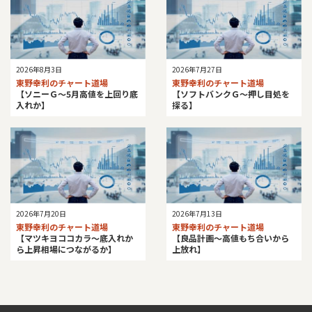
2026年8月3日
2026年7月27日
東野幸利のチャート道場
東野幸利のチャート道場
【ソニーＧ～5月高値を上回り底
【ソフトバンクＧ～押し目処を
入れか】
探る】
2026年7月20日
2026年7月13日
東野幸利のチャート道場
東野幸利のチャート道場
【マツキヨココカラ～底入れか
【良品計画～高値もち合いから
ら上昇相場につながるか】
上放れ】