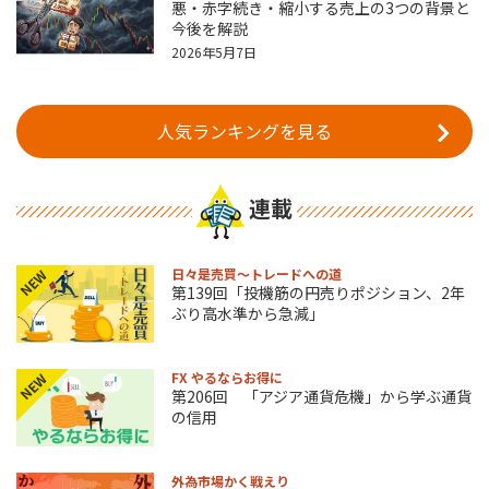
悪・赤字続き・縮小する売上の3つの背景と
今後を解説
2026年5月7日
人気ランキングを見る
連載
日々是売買～トレードへの道
NEW
第139回「投機筋の円売りポジション、2年
ぶり高水準から急減」
FX やるならお得に
NEW
第206回 「アジア通貨危機」から学ぶ通貨
の信用
外為市場かく戦えり