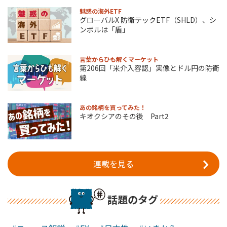
魅惑の海外ETF
グローバルX 防衛テックETF（SHLD）、シ
ンボルは「盾」
言葉からひも解くマーケット
第206回「米介入容認」実像とドル円の防衛
線
あの銘柄を買ってみた！
キオクシアのその後 Part2
連載を見る
話題のタグ