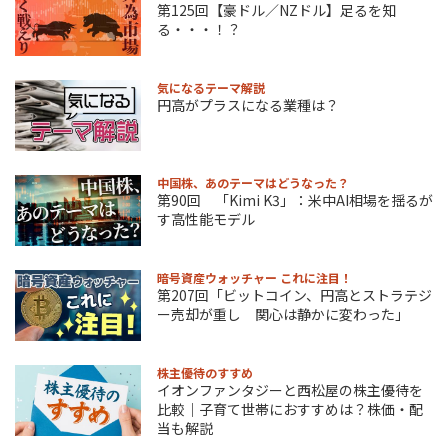
第125回【豪ドル／NZドル】足るを知
る・・・！？
気になるテーマ解説
円高がプラスになる業種は？
中国株、あのテーマはどうなった？
第90回 「Kimi K3」：米中AI相場を揺るが
す高性能モデル
暗号資産ウォッチャー これに注目！
第207回「ビットコイン、円高とストラテジ
ー売却が重し 関心は静かに変わった」
株主優待のすすめ
イオンファンタジーと西松屋の株主優待を
比較｜子育て世帯におすすめは？株価・配
当も解説