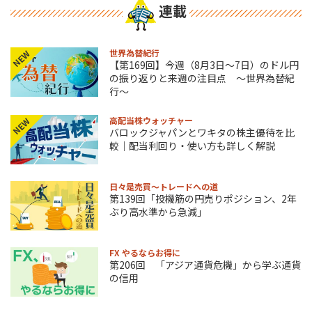
連載
世界為替紀行
NEW
【第169回】今週（8月3日～7日）のドル円
の振り返りと来週の注目点 ～世界為替紀
行～
高配当株ウォッチャー
NEW
バロックジャパンとワキタの株主優待を比
較｜配当利回り・使い方も詳しく解説
日々是売買～トレードへの道
第139回「投機筋の円売りポジション、2年
ぶり高水準から急減」
FX やるならお得に
第206回 「アジア通貨危機」から学ぶ通貨
の信用