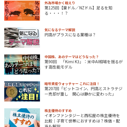
外為市場かく戦えり
第125回【豪ドル／NZドル】足るを知
る・・・！？
気になるテーマ解説
円高がプラスになる業種は？
中国株、あのテーマはどうなった？
第90回 「Kimi K3」：米中AI相場を揺るが
す高性能モデル
暗号資産ウォッチャー これに注目！
第207回「ビットコイン、円高とストラテジ
ー売却が重し 関心は静かに変わった」
株主優待のすすめ
イオンファンタジーと西松屋の株主優待を
比較｜子育て世帯におすすめは？株価・配
当も解説