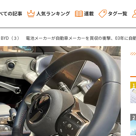
べての記事
人気ランキング
連載
タグ一覧
BYD（３） 電池メーカーが自動車メーカーを買収の衝撃、03年に自
1
2