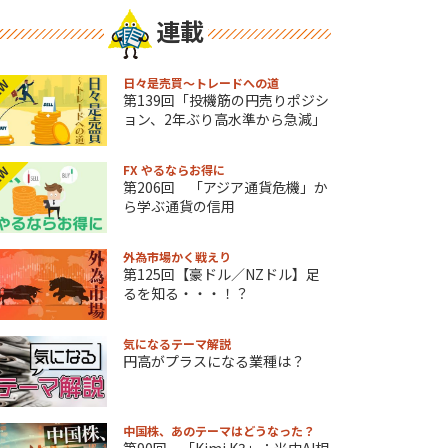
連載
日々是売買～トレードへの道
EW
第139回「投機筋の円売りポジシ
ョン、2年ぶり高水準から急減」
FX やるならお得に
EW
第206回 「アジア通貨危機」か
ら学ぶ通貨の信用
外為市場かく戦えり
第125回【豪ドル／NZドル】足
るを知る・・・！？
気になるテーマ解説
円高がプラスになる業種は？
中国株、あのテーマはどうなった？
第90回 「Kimi K3」：米中AI相