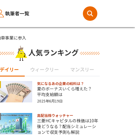
執筆者一覧
動車事業に参入
人気ランキング
デイリー
ウィークリー
マンスリー
気になるあの企業の給料は？
夏のボーナスいくら増えた？
平均支給額は
2025年6月19日
高配当株ウォッチャー
三菱HCキャピタルの株価は10年
後どうなる？配当シミュレーシ
ョンで収支予測も解説