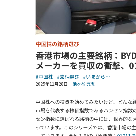
中国株の銘柄選び
香港市場の主要銘柄：BY
メーカーを買収の衝撃、0
#中国株
#銘柄選び
#いまから…
2025年11月28日
池ヶ谷 典志
中国株への投資を始めてみたいけど、どんな銘
市場を代表する株価指数であるハンセン指数
セン指数に選ばれる銘柄の中には、世界的な
っています。このシリーズでは、香港市場の
していきます。今回もBYD（比亜迪：
01211
/
0