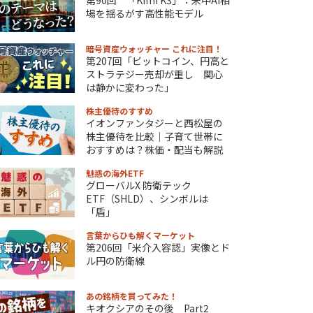
場を揺るがす高性能モデル
暗号資産ウォッチャー これに注目！
第207回「ビットコイン、円高と
ストラテジー売却が重し 関心
は静かに変わった」
株主優待のすすめ
イオンファンタジーと西松屋の
株主優待を比較｜子育て世帯に
おすすめは？株価・配当も解説
魅惑の海外ETF
グローバルX 防衛テック
ETF（SHLD）、シンボルは
「盾」
言葉からひも解くマーケット
第206回「米介入容認」実像とド
ル円の防衛線
あの銘柄を買ってみた！
キオクシアのその後 Part2