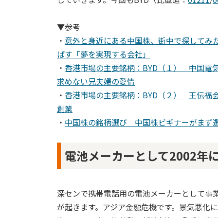
▼参考
・
意外と身近にある中国株、街中で探してみた
ばす「夢を実現する会社」
・
香港市場の主要銘柄：BYD（１） 中国電
求めない兄夫婦の愛情
・
香港市場の主要銘柄：BYD（２） 王伝福
創業
・
中国株の銘柄選び 中国株ビギナーがまず
電池メーカーとして2002年
深センで携帯電話用の電池メーカーとして事業
が起きます。アジア金融危機です。景気悪化に