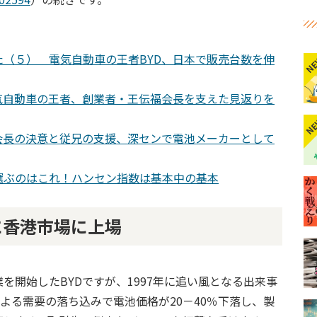
（５） 電気自動車の王者BYD、日本で販売台数を伸
N
気自動車の王者、創業者・王伝福会長を支えた見返りを
N
会長の決意と従兄の支援、深センで電池メーカーとして
選ぶのはこれ！ハンセン指数は基本中の基本
に香港市場に上場
を開始したBYDですが、1997年に追い風となる出来事
よる需要の落ち込みで電池価格が20－40％下落し、製