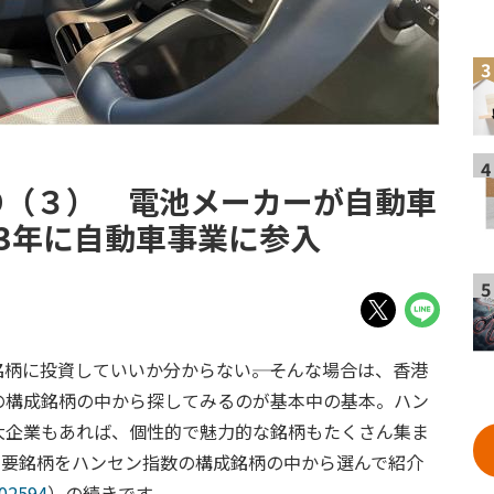
3
4
D（３） 電池メーカーが自動車
3年に自動車事業に参入
5
柄に投資していいか分からない――。そんな場合は、香港
の構成銘柄の中から探してみるのが基本中の基本。ハン
大企業もあれば、個性的で魅力的な銘柄もたくさん集ま
主要銘柄をハンセン指数の構成銘柄の中から選んで紹介
02594
）の続きです。