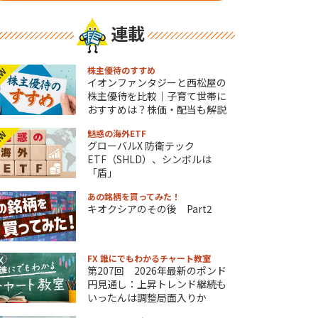
連載
株主優待のすすめ
EW
イオンファンタジーと西松屋の
株主優待を比較｜子育て世帯に
おすすめは？株価・配当も解説
魅惑の海外ETF
EW
グローバルX 防衛テック
ETF（SHLD）、シンボルは
「盾」
あの銘柄を買ってみた！
キオクシアのその後 Part2
FX 誰にでもわかるチャート教室
第207回 2026年最新のポンド
円見通し：上昇トレンド継続も
いったんは調整局面入りか