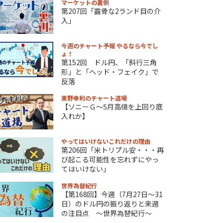
マーケットの裏側
第207回「露骨な2ランド目の介
入」
今週のチャート予報 やるなら今でし
ょ！
第152回 ドル円、「斜行三角
形」と「ヘッド・フェイク」で
反落
東野幸利のチャート道場
【ソニーＧ～5月高値を上回り底
入れか】
やってはいけないこれだけの理由
第206回「米トリプル安・・・再
び起こる可能性を忘れずにやっ
てはいけない」
世界為替紀行
【第168回】今週（7月27日～31
日）のドル円の振り返りと来週
の注目点 ～世界為替紀行～