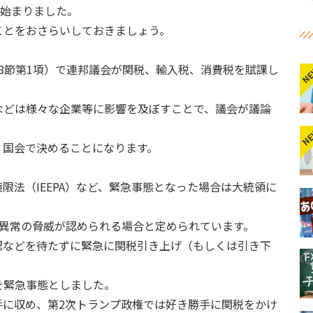
が始まりました。
ことをおさらいしておきましょう。
8節第1項）で連邦議会が関税、輸入税、消費税を賦課し
N
などは様々な企業等に影響を及ぼすことで、議会が議論
N
、国会で決めることになります。
権限法（IEEPA）など、緊急事態となった場合は大統領に
済に異常の脅威が認められる場合と定められています。
認などを待たずに緊急に関税引き上げ（もしくは引き下
を緊急事態としました。
手に収め、第2次トランプ政権では好き勝手に関税をかけ