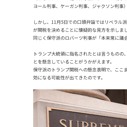
ヨール判事、ケーガン判事、ジャクソン判事
しかし、11月5日での口頭弁論ではリベラル
が関税を決めることに懐疑的な見方を示しま
同じく保守派のロバーツ判事が「本来常に議
トランプ大統領に指名されたとは言うものの
とを懸念していることがうかがえます。
保守派のトランプ関税への懸念表明で、ここ
効になる可能性が出てきたのです。