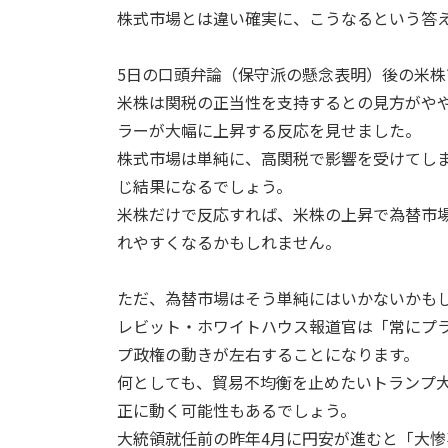
株式市場とは違い確実に、こうなるという答
5日の口頭弁論（保守派の懸念表明）後の米株
米株は関税の正当性を支持するとの見方がや
ラーが大幅に上昇する反応を見せました。
株式市場は単純に、高関税で影響を受けてし
じ結果になるでしょう。
米株だけで反応すれば、米株の上昇で為替市
れやすくなるかもしれません。
ただ、為替市場はそう単純にはいかないかも
レビット・ホワイトハウス報道官は「常にプ
プ政権の動きが左右することになります。
何としても、貿易不均衡を止めたいトランプ
正に動く可能性もあるでしょう。
大統領就任前の昨年4月に円安が進むと「大