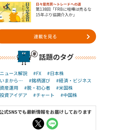
日々是売買～トレードへの道
第138回「FRBに喧嘩は売るな
15年ぶり協調介入か」
連載を見る
話題のタグ
#ニュース解説
#FX
#日本株
#いまから…
#銘柄選び
#経済・ビジネス
#資産運用
#脱・初心者
#米国株
#投資アイデア
#チャート
#中国株
公式SNSでも最新情報をお届けしております