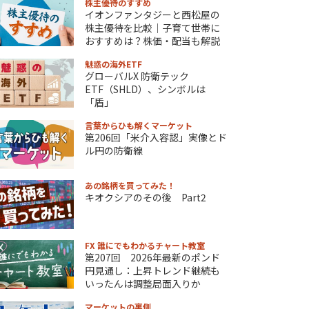
株主優待のすすめ
イオンファンタジーと西松屋の
株主優待を比較｜子育て世帯に
おすすめは？株価・配当も解説
魅惑の海外ETF
グローバルX 防衛テック
ETF（SHLD）、シンボルは
「盾」
言葉からひも解くマーケット
第206回「米介入容認」実像とド
ル円の防衛線
あの銘柄を買ってみた！
キオクシアのその後 Part2
FX 誰にでもわかるチャート教室
第207回 2026年最新のポンド
円見通し：上昇トレンド継続も
いったんは調整局面入りか
マーケットの裏側