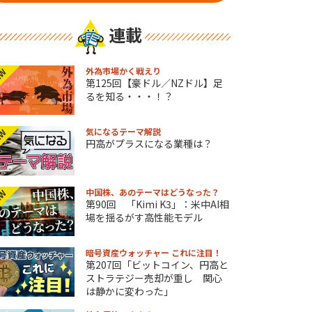
連載
外為市場かく戦えり
EW
第125回【豪ドル／NZドル】足
るを知る・・・！？
気になるテーマ解説
EW
円高がプラスになる業種は？
中国株、あのテーマはどうなった？
EW
第90回 「Kimi K3」：米中AI相
場を揺るがす高性能モデル
暗号資産ウォッチャー これに注目！
第207回「ビットコイン、円高と
ストラテジー売却が重し 関心
は静かに変わった」