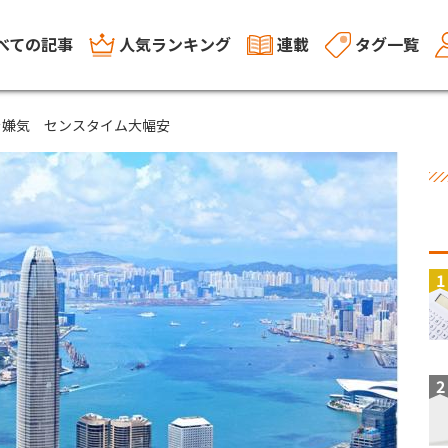
べての記事
人気ランキング
連載
タグ一覧
を嫌気 センスタイム大幅安
1
2