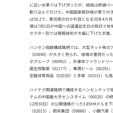
に近い水準では下げ渋ったが、結局は終値ベー
割り込んで引けた。中国国家統計局が寄り付き
は50.2で、景況感の分かれ目となる50を4
場は7月1日が中国への返還記念日の祝日で休
セクター別では情報技術が大幅に下げた半面
ハンセン指数構成銘柄では、大型ネット株のアリ
（03690）が大きく売られ、相場の重荷だっ
ボグループ（00992）、半導体ファウンドリー
国生物製薬（01177）、華潤ビール（0029
安踏体育用品（02020）と李寧（02331）も
ハイテク関連銘柄で構成するハンセンテック指数は
テムの中国最大手センスタイム（00020）の終値
12月30日）の公開価格だった3.85HKド
（02015）、蔚来集団（09866）、小鵬汽車