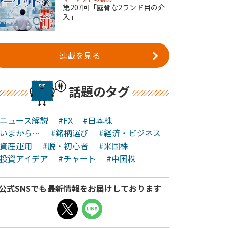
第207回「露骨な2ランド目の介
入」
連載を見る
話題のタグ
#ニュース解説
#FX
#日本株
#いまから…
#銘柄選び
#経済・ビジネス
#資産運用
#脱・初心者
#米国株
#投資アイデア
#チャート
#中国株
公式SNSでも最新情報をお届けしております