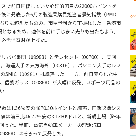
スで前日回復していた心理的節目の22000ポイントを
後に発表した6月の製造業購買担当者景気指数（PMI）
カ月ぶりに超えたものの、市場予想から下振れした。香港市
場となるため、連休を前に手じまい売りも出たもよう。
N
、必需消費財が上げた。
ババ集団（09988）とテンセント（00700）、美団
N
た。海運大手の東方海外（00316）、パソコン大手のレノ
のSMIC（00981）は続落した。一方、前日売られた中
1）、信義ガラス（00868）が大幅に反発。スポーツ用品の
N
高い。
1.36％安の4870.30ポイントと続落。画像認識シス
は前日比46.77％安の3.13HKドルと、新規上場（昨年
ルを下回った。半面、電気自動車メーカーの理想汽車
（09868）はそろって反発した。