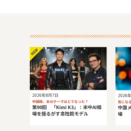
NEW
2026年8月7日
2026
中国株、あのテーマはどうなった？
気にな
第90回 「Kimi K3」：米中AI相
中国メ
場を揺るがす高性能モデル
場