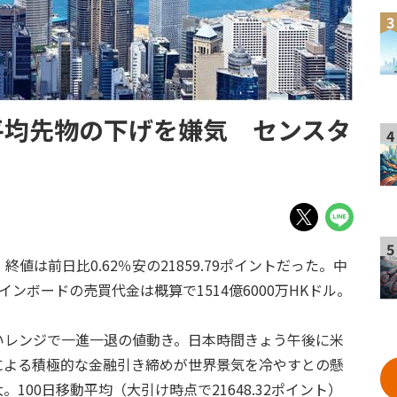
3
平均先物の下げを嫌気 センスタ
4
5
値は前日比0.62％安の21859.79ポイントだった。中
メインボードの売買代金は概算で1514億6000万HKドル。
いレンジで一進一退の値動き。日本時間きょう午後に米
による積極的な金融引き締めが世界景気を冷やすとの懸
00日移動平均（大引け時点で21648.32ポイント）