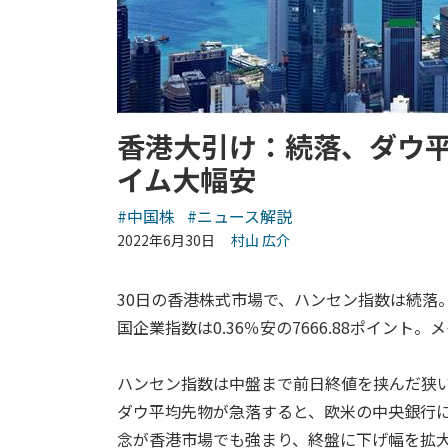
香港大引け：続落、ダウ
イム大幅安
#中国株
#ニュース解説
2022年6月30日
村山 広介
30日の香港株式市場で、ハンセン指数は続落。終
国企業指数は0.36％安の7666.88ポイント。
ハンセン指数は中盤まで前日終値を挟んだ狭
ダウ平均先物が急落すると、欧米の中央銀行
念が香港市場でも強まり、終盤に下げ幅を拡大。1