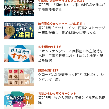
中国株、あのテーマはどうなった？
第90回 「Kimi K3」：米中AI相場を揺るが
す高性能モデル
暗号資産ウォッチャー これに注目！
第207回「ビットコイン、円高とストラテジ
ー売却が重し 関心は静かに変わった」
株主優待のすすめ
イオンファンタジーと西松屋の株主優待を
比較｜子育て世帯におすすめは？株価・配
当も解説
魅惑の海外ETF
グローバルX 防衛テックETF（SHLD）、シ
ンボルは「盾」
言葉からひも解くマーケット
第206回「米介入容認」実像とドル円の防衛
線