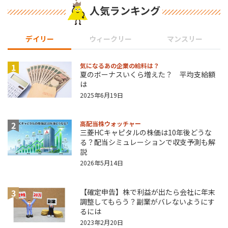
人気ランキング
デイリー
ウィークリー
マンスリー
1
気になるあの企業の給料は？
夏のボーナスいくら増えた？ 平均支給額
は
2025年6月19日
2
高配当株ウォッチャー
三菱HCキャピタルの株価は10年後どうな
る？配当シミュレーションで収支予測も解
説
2026年5月14日
3
【確定申告】株で利益が出たら会社に年末
調整してもらう？副業がバレないようにす
るには
2023年2月20日