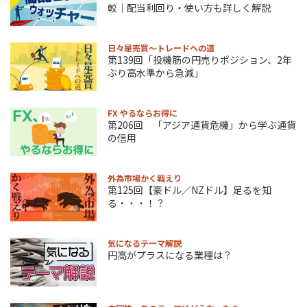
較｜配当利回り・使い方も詳しく解説
日々是売買～トレードへの道
第139回「投機筋の円売りポジション、2年
ぶり高水準から急減」
FX やるならお得に
第206回 「アジア通貨危機」から学ぶ通貨
の信用
外為市場かく戦えり
第125回【豪ドル／NZドル】足るを知
る・・・！？
気になるテーマ解説
円高がプラスになる業種は？