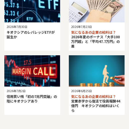
2026年7月30日
2026年7月23日
キオクシアのレバレッジETFが
気になるあの企業の給料は？
誕生か
2026年夏のボーナス「大手100
万円超」と「平均47.7万円」の
差
2026年7月2日
2026年6月25日
信用買い残「初の7兆円突破」の
気になるあの企業の給料は？
陰にキオクシアあり
営業赤字から復活で役員報酬44
億円 キオクシアの給料はいく
ら