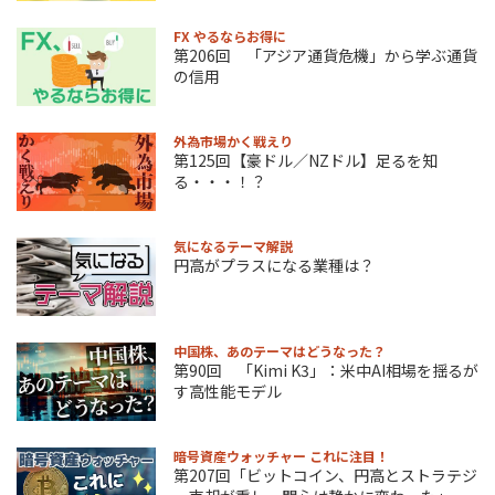
FX やるならお得に
第206回 「アジア通貨危機」から学ぶ通貨
の信用
外為市場かく戦えり
第125回【豪ドル／NZドル】足るを知
る・・・！？
気になるテーマ解説
円高がプラスになる業種は？
中国株、あのテーマはどうなった？
第90回 「Kimi K3」：米中AI相場を揺るが
す高性能モデル
暗号資産ウォッチャー これに注目！
第207回「ビットコイン、円高とストラテジ