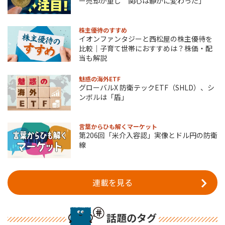
ー売却が重し 関心は静かに変わった」
株主優待のすすめ
イオンファンタジーと西松屋の株主優待を
比較｜子育て世帯におすすめは？株価・配
当も解説
魅惑の海外ETF
グローバルX 防衛テックETF（SHLD）、シ
ンボルは「盾」
言葉からひも解くマーケット
第206回「米介入容認」実像とドル円の防衛
線
連載を見る
話題のタグ