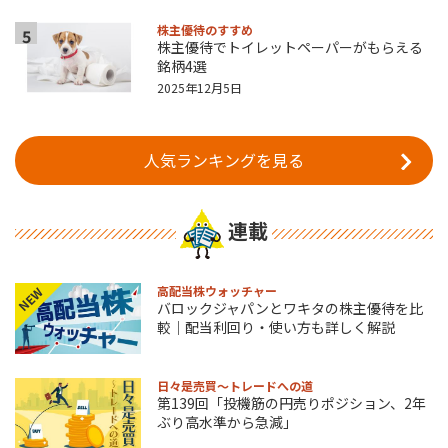
株主優待のすすめ
5
株主優待でトイレットペーパーがもらえる
銘柄4選
2025年12月5日
人気ランキングを見る
連載
高配当株ウォッチャー
NEW
バロックジャパンとワキタの株主優待を比
較｜配当利回り・使い方も詳しく解説
日々是売買～トレードへの道
第139回「投機筋の円売りポジション、2年
ぶり高水準から急減」