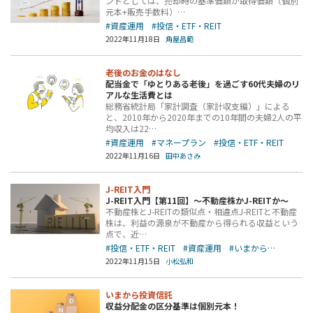
ントとしては、売却時の基準価額が取得価額（個別
元本+販売手数料）…
#資産運用
#投信・ETF・REIT
2022年11月18日
角屋昌範
老後のお金のはなし
配当金で「ゆとりある老後」を過ごす60代夫婦のリ
アルな生活費とは
総務省統計局「家計調査（家計収支編）」による
と、2010年から2020年までの10年間の夫婦2人の平
均収入は22…
#資産運用
#マネープラン
#投信・ETF・REIT
2022年11月16日
田中あさみ
J-REIT入門
J-REIT入門【第11回】～不動産株かJ-REITか～
不動産株とJ-REITの類似点・相違点J-REITと不動産
株は、利益の源泉が不動産から得られる収益という
点で、近…
#投信・ETF・REIT
#資産運用
#いまから…
2022年11月15日
小松弘和
いまから投資信託
収益分配金の区分基準は個別元本！