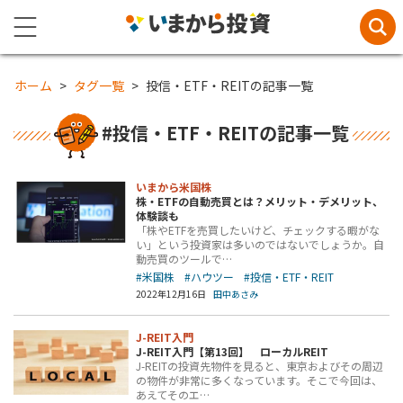
ホーム
タグ一覧
投信・ETF・REITの記事一覧
#投信・ETF・REITの記事一覧
いまから米国株
株・ETFの自動売買とは？メリット・デメリット、
体験談も
「株やETFを売買したいけど、チェックする暇がな
い」という投資家は多いのではないでしょうか。自
動売買のツールで…
#米国株
#ハウツー
#投信・ETF・REIT
2022年12月16日
田中あさみ
J-REIT入門
J-REIT入門【第13回】 ローカルREIT
J-REITの投資先物件を見ると、東京およびその周辺
の物件が非常に多くなっています。そこで今回は、
あえてそのエ…