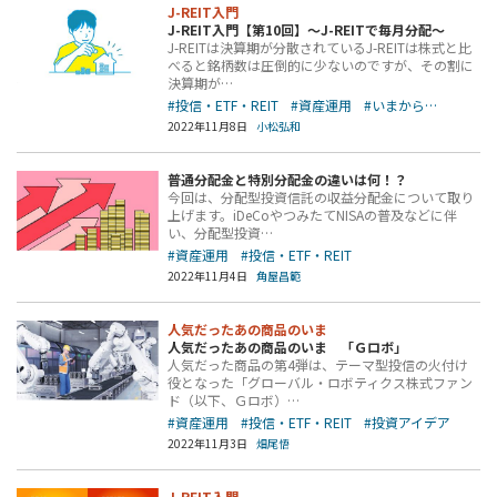
J-REIT入門
J-REIT入門【第10回】～J-REITで毎月分配～
J-REITは決算期が分散されているJ-REITは株式と比
べると銘柄数は圧倒的に少ないのですが、その割に
決算期が…
#投信・ETF・REIT
#資産運用
#いまから…
2022年11月8日
小松弘和
普通分配金と特別分配金の違いは何！？
今回は、分配型投資信託の収益分配金について取り
上げます。iDeCoやつみたてNISAの普及などに伴
い、分配型投資…
#資産運用
#投信・ETF・REIT
2022年11月4日
角屋昌範
人気だったあの商品のいま
人気だったあの商品のいま 「Ｇロボ」
人気だった商品の第4弾は、テーマ型投信の火付け
役となった「グローバル・ロボティクス株式ファン
ド（以下、Ｇロボ）…
#資産運用
#投信・ETF・REIT
#投資アイデア
2022年11月3日
畑尾悟
J-REIT入門