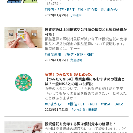
（3478）…
#投信・ETF・REIT
#脱・初心者
#いまから…
2022年11月29日
小松弘和
投資信託は上場株式や公社債の損益とも損益通算が
可能！
損益通算で課税対象額が減少今回は投資信託の売却
損益と収益分配金の損益通算について説明します。
損益通算とは、同一…
#資産運用
#投信・ETF・REIT
2022年11月25日
角屋昌範
解説！つみたてNISAとiDeCo
【つみたてNISA】専業主婦にもおすすめの理由と
は？一般NISAとの違いも解説
将来のお金について、「今ある貯金だけだと不安」
「少しでも多くのお金を貯めておきたい」と考えた
ことはありますか？…
#いまから…
#投信・ETF・REIT
#NISA・iDeCo
2022年11月21日
「いまから」編集部
投資信託を売却する際は個別元本の確認を！
今回は投資信託の譲渡益について説明します。ポイ