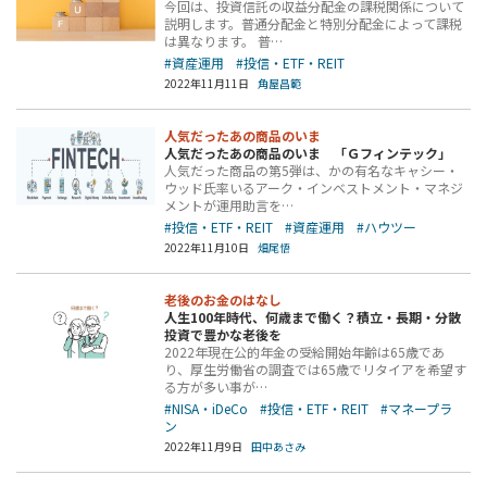
今回は、投資信託の収益分配金の課税関係について
説明します。普通分配金と特別分配金によって課税
は異なります。 普…
#資産運用
#投信・ETF・REIT
2022年11月11日
角屋昌範
人気だったあの商品のいま
人気だったあの商品のいま 「Ｇフィンテック」
人気だった商品の第5弾は、かの有名なキャシー・
ウッド氏率いるアーク・インベストメント・マネジ
メントが運用助言を…
#投信・ETF・REIT
#資産運用
#ハウツー
2022年11月10日
畑尾悟
老後のお金のはなし
人生100年時代、何歳まで働く？積立・長期・分散
投資で豊かな老後を
2022年現在公的年金の受給開始年齢は65歳であ
り、厚生労働省の調査では65歳でリタイアを希望す
る方が多い事が…
#NISA・iDeCo
#投信・ETF・REIT
#マネープラ
ン
2022年11月9日
田中あさみ