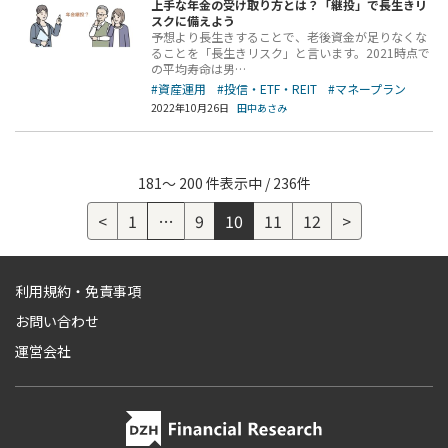
上手な年金の受け取り方とは？「継投」で長生きリ
スクに備えよう
予想より長生きすることで、老後資金が足りなくな
ることを「長生きリスク」と言います。2021時点で
の平均寿命は男…
#資産運用
#投信・ETF・REIT
#マネープラン
2022年10月26日
田中あさみ
181～ 200 件表示中 / 236件
<
1
…
9
10
11
12
>
利用規約・免責事項
お問い合わせ
運営会社