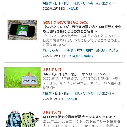
#投信・ETF・REIT
#脱・初心者
#いまから…
2022年12月13日
小松弘和
解説！つみたてNISAとiDeCo
【つみたてNISA】初心者の買い方～SBI証券とゆう
ちょ銀行を例にはじめ方をご紹介～
「つみたてNISAを始めてみようかな」と思っても、
初めて投資を行う初心者にとってはどこでどのよう
に買えばいいの…
#いまから…
#投信・ETF・REIT
#NISA・iDeCo
2022年12月12日
「いまから」編集部
J-REIT入門
J-REIT入門【第12回】 オンリーワンREIT
2022年12月6日時点で、J-REITでは61銘柄が上場し
ています。今回はその中から、オンリーワン色の強
い銘柄…
#投信・ETF・REIT
#脱・初心者
#いまから…
2022年12月6日
小松弘和
J-REIT入門
REITの合併で投資家が期待できるメリットは？
2022年11月22日に、森トラスト総合リート投資法
人（8961）と森トラスト・ホテルリート投資法人