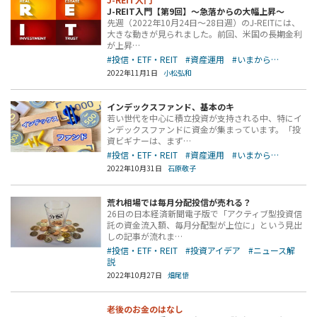
J-REIT入門【第9回】～急落からの大幅上昇～
先週（2022年10月24日～28日週）のJ-REITには、
大きな動きが見られました。前回、米国の長期金利
が上昇…
#投信・ETF・REIT
#資産運用
#いまから…
2022年11月1日
小松弘和
インデックスファンド、基本のキ
若い世代を中心に積立投資が支持される中、特にイ
ンデックスファンドに資金が集まっています。「投
資ビギナーは、まず…
#投信・ETF・REIT
#資産運用
#いまから…
2022年10月31日
石原敬子
荒れ相場では毎月分配投信が売れる？
26日の日本経済新聞電子版で「アクティブ型投資信
託の資金流入額、毎月分配型が上位に」という見出
しの記事が流れま…
#投信・ETF・REIT
#投資アイデア
#ニュース解
説
2022年10月27日
畑尾悟
老後のお金のはなし