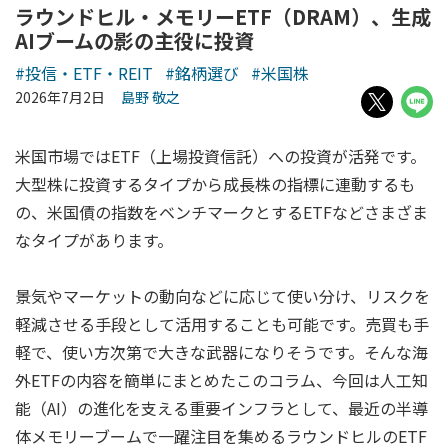
ラウンドヒル・メモリーETF（DRAM）、生成
AIブームの影の主役に投資
#投信・ETF・REIT
#銘柄選び
#米国株
2026年7月2日
島野 敬之
米国市場ではETF（上場投資信託）への投資が活発です。
大型株に投資するタイプから成長株の指標に連動するも
の、米国債の指数をベンチマークとするETFなどさまざま
なタイプがあります。
景気やマーケットの動向などに応じて使い分け、リスクを
軽減させる手段として活用することも可能です。売買も手
軽で、使い方次第で大きな武器になりそうです。そんな海
外ETFの内容を簡単にまとめたこのコラム、今回は人工知
能（AI）の進化を支える重要インフラとして、最近の半導
体メモリーブームで一躍注目を集めるラウンドヒルのETF