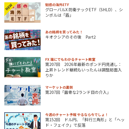
魅惑の海外ETF
NEW
グローバルX 防衛テックETF（SHLD）、シ
ンボルは「盾」
あの銘柄を買ってみた！
キオクシアのその後 Part2
FX 誰にでもわかるチャート教室
第207回 2026年最新のポンド円見通し：
上昇トレンド継続もいったんは調整局面入
りか
マーケットの裏側
第207回「露骨な2ランド目の介入」
今週のチャート予報 やるなら今でしょ！
第152回 ドル円、「斜行三角形」と「ヘッ
ド・フェイク」で反落