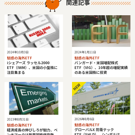
関連記事
2024年10月3日
2024年1月11日
魅惑の海外ETF
魅惑の海外ETF
iシェアーズ ラッセル2000
バンガード・米国増配株式
ETF（IWM）、米国の小型株に
ETF（VIG）、10年超の増配実績
注目集まる
のある米国株に投資
NEW
2026年8月6日
2023年8月31日
魅惑の海外ETF
魅惑の海外ETF
グローバルX 防衛テック
経済成長の伸びしろが魅力、ベ
ETF（SHLD）、シンボルは
ンチマークは新興国株価指数