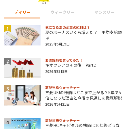
デイリー
ウィークリー
マンスリー
1
気になるあの企業の給料は？
夏のボーナスいくら増えた？ 平均支給額
は
2025年6月19日
2
あの銘柄を買ってみた！
キオクシアのその後 Part2
2026年8月5日
3
高配当株ウォッチャー
三菱UFJの株価はどこまで上がる？5年で5
倍になった理由と今後の見通しを徹底解説
2026年5月21日
高配当株ウォッチャー
4
三菱HCキャピタルの株価は10年後どうな