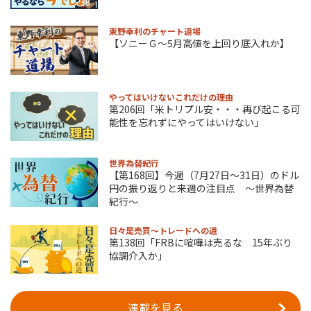
東野幸利のチャート道場
【ソニーＧ～5月高値を上回り底入れか】
やってはいけないこれだけの理由
第206回「米トリプル安・・・再び起こる可
能性を忘れずにやってはいけない」
世界為替紀行
【第168回】今週（7月27日～31日）のドル
円の振り返りと来週の注目点 ～世界為替
紀行～
日々是売買～トレードへの道
第138回「FRBに喧嘩は売るな 15年ぶり
協調介入か」
連載を見る