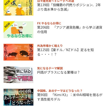
日々是売買～トレードへの道
NEW
第139回「投機筋の円売りポジション、2年
ぶり高水準から急減」
FX やるならお得に
NEW
第206回 「アジア通貨危機」から学ぶ通貨
の信用
外為市場かく戦えり
第125回【豪ドル／NZドル】足るを知
る・・・！？
気になるテーマ解説
円高がプラスになる業種は？
中国株、あのテーマはどうなった？
第90回 「Kimi K3」：米中AI相場を揺るが
す高性能モデル