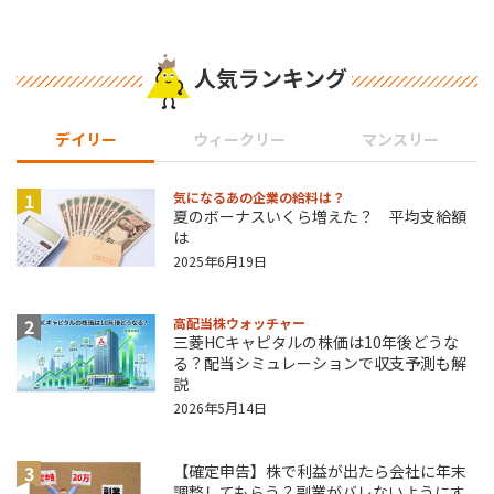
人気ランキング
デイリー
ウィークリー
マンスリー
1
気になるあの企業の給料は？
夏のボーナスいくら増えた？ 平均支給額
は
2025年6月19日
2
高配当株ウォッチャー
三菱HCキャピタルの株価は10年後どうな
る？配当シミュレーションで収支予測も解
説
2026年5月14日
3
【確定申告】株で利益が出たら会社に年末
調整してもらう？副業がバレないようにす