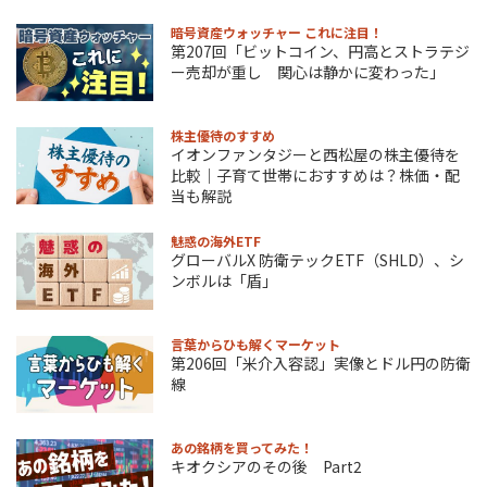
暗号資産ウォッチャー これに注目！
第207回「ビットコイン、円高とストラテジ
ー売却が重し 関心は静かに変わった」
株主優待のすすめ
イオンファンタジーと西松屋の株主優待を
比較｜子育て世帯におすすめは？株価・配
当も解説
魅惑の海外ETF
グローバルX 防衛テックETF（SHLD）、シ
ンボルは「盾」
言葉からひも解くマーケット
第206回「米介入容認」実像とドル円の防衛
線
あの銘柄を買ってみた！
キオクシアのその後 Part2