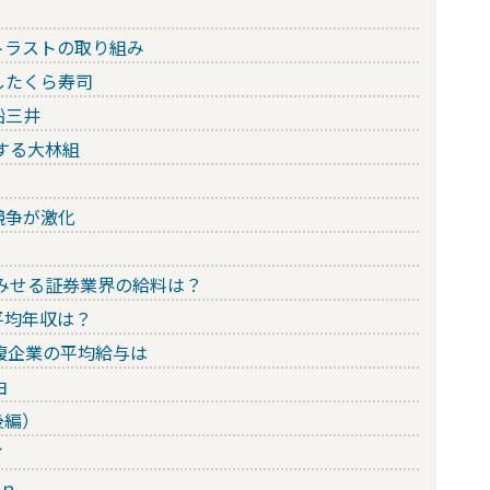
トラストの取り組み
したくら寿司
船三井
する大林組
競争が激化
をみせる証券業界の給料は？
平均年収は？
腹企業の平均給与は
由
後編）
イ
ａｎ