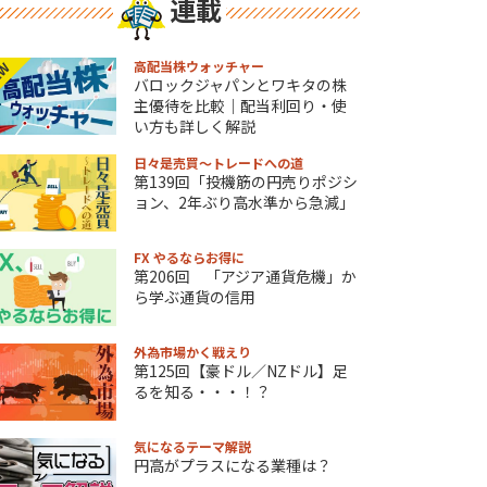
連載
高配当株ウォッチャー
EW
バロックジャパンとワキタの株
主優待を比較｜配当利回り・使
い方も詳しく解説
日々是売買～トレードへの道
第139回「投機筋の円売りポジシ
ョン、2年ぶり高水準から急減」
FX やるならお得に
第206回 「アジア通貨危機」か
ら学ぶ通貨の信用
外為市場かく戦えり
第125回【豪ドル／NZドル】足
るを知る・・・！？
気になるテーマ解説
円高がプラスになる業種は？