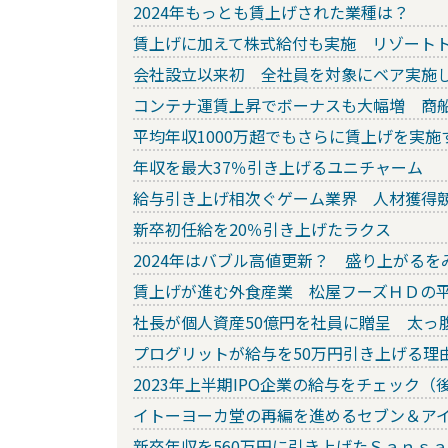
2024年もっとも賃上げされた業種は？
賃上げに加えて株式給付も実施 リゾート
会社設立以来初 全社員を対象にベア実施
コンテナ運賃上昇でボーナスも大幅増 商
平均年収1000万超でもさらに賃上げを実施
年収を最大37％引き上げるユニチャーム
給与引き上げ相次ぐゲーム業界 人材獲得
新卒初任給を20％引き上げたラクス
2024年はバブル高値更新？ 盛り上がる
賃上げが進む外食産業 松屋フーズＨＤの
社長が個人資産50億円を社員に贈呈 太っ
プログリットが給与を50万円引き上げる理
2023年上半期IPO企業の給与をチェック（
イトーヨーカ堂の再編を進めるセブン＆ア
新卒年収を560万円に引き上げたＳａｎｓ