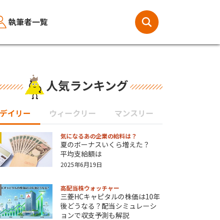
執筆者一覧
人気ランキング
デイリー
ウィークリー
マンスリー
気になるあの企業の給料は？
夏のボーナスいくら増えた？
平均支給額は
2025年6月19日
高配当株ウォッチャー
三菱HCキャピタルの株価は10年
後どうなる？配当シミュレーシ
ョンで収支予測も解説