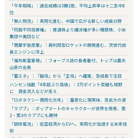
「午年相場」：過去成績は3勝1敗、平均上昇率は十二支中8
位
「無人物流」：実用化進む、中国で広がる新しい成長分野
「同股不同投票権」：普通株より議決権が多い種類株、小米
集団や美団など
「商業宇宙産業」：再利用型ロケットの開発進む、次世代成
長エンジンに浮上
「福布斯富豪榜」：フォーブス誌の長者番付、トップは農夫
山泉の会長
「蓄エネ」：「脇役」から「主役」へ躍進、急成長で注目
ハンセン指数「4年超ぶり高値」：3万ポイント突破も視野
に 資金流入などが支え
「ロボタクシー商用化元年」：量産化に現実味、急拡大の波
「ラブブ」：ポップマートのキャラクターが世界を席巻、第
2・第3のラブブにも期待
「固体電池」：低空経済からEVへ、実用化が加速する未来技
術