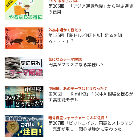
FX やるならお得に
NEW
第206回 「アジア通貨危機」から学ぶ通貨
の信用
外為市場かく戦えり
第125回【豪ドル／NZドル】足るを知
る・・・！？
気になるテーマ解説
円高がプラスになる業種は？
中国株、あのテーマはどうなった？
第90回 「Kimi K3」：米中AI相場を揺るが
す高性能モデル
暗号資産ウォッチャー これに注目！
第207回「ビットコイン、円高とストラテジ
ー売却が重し 関心は静かに変わった」