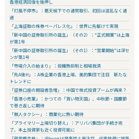
香港経済回復を後押し
「打風不停市」：悪天候下での通常取引、初回は混乱なく通
過
「上海証取の株券ペーパレス化」：世界に先駆けて実現
「新中国の証券取引所の誕生」（その2）：“正式開業”は上海
が第1号
「新中国の証券取引所の誕生」（その1）：“営業開始”は深セ
ンが第1号
「市場介入の始まり」：投機熱抑制と相場救済
「先A後H」：A株企業の香港上場、美的集団で注目 新たな
トレンドに
「証券口座の開設者急増」：中国で株式投資ブームが再来？
「香港小売業」：かつての「買い物天国」、中秋節・国慶節
で巻き返しに期待
「無人タクシー」：商業化に熱い期待
「プライマリー上場切り替え」：アリババ集団が手続き完
了、本土投資家も近く投資可能に
「蘋果概念株」：iPhone16発表控え再注目、代表銘柄に瑞声