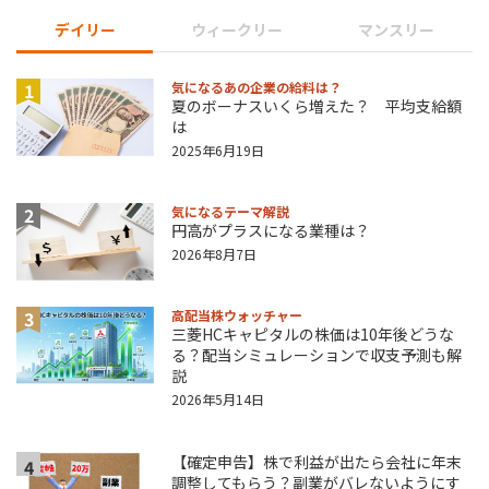
デイリー
ウィークリー
マンスリー
1
気になるあの企業の給料は？
夏のボーナスいくら増えた？ 平均支給額
は
2025年6月19日
2
気になるテーマ解説
円高がプラスになる業種は？
2026年8月7日
3
高配当株ウォッチャー
三菱HCキャピタルの株価は10年後どうな
る？配当シミュレーションで収支予測も解
説
2026年5月14日
【確定申告】株で利益が出たら会社に年末
4
調整してもらう？副業がバレないようにす