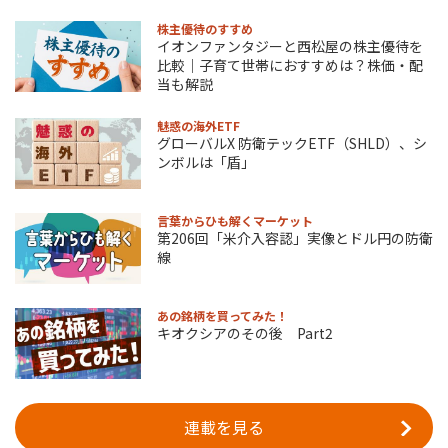
株主優待のすすめ
イオンファンタジーと西松屋の株主優待を
比較｜子育て世帯におすすめは？株価・配
当も解説
魅惑の海外ETF
グローバルX 防衛テックETF（SHLD）、シ
ンボルは「盾」
言葉からひも解くマーケット
第206回「米介入容認」実像とドル円の防衛
線
あの銘柄を買ってみた！
キオクシアのその後 Part2
連載を見る