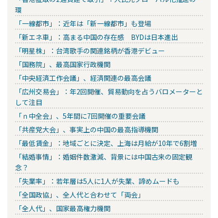
環
「一線都市」：近年は「新一線都市」も登場
「新エネ車」：高まる中国の存在感 BYDは日本進出
「明星株」：台湾歌手の関連銘柄が香港デビュー
「国務院」、最高国家行政機関
「中央経済工作会議」、経済関連の最高会議
「広州交易会」：年2回開催、貿易動向を占うバロメーターと
して注目
「ｎ中全会」、5年間に7回開催の重要会議
「共産党大会」、事実上の中国の最高指導機関
「最低賃金」：地域ごとに決定、上海は月給が10年で6割増
「結婚事情」：婚姻件数激減、背景には中国古来の固定観
念？
「失業率」：若年層は5人に1人が失業、諦めムードも
「全国政協」、全人代と合わせて「両会」
「全人代」、国家最高権力機関