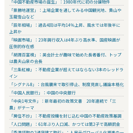
「中国不動産市場の誕生」：1980年代に初の分譲物件
「景勝地運営」：上場企業を通してみる中国観光地、黄山や
玉龍雪山など
「辰年相場」：過去4回は平均14％上昇、風水では年後半に
上昇か
「映画市場」：23年興行収入は4年ぶり高水準、国産映画が
圧倒的存在感
「胡潤百富榜」：英会計士が趣味で始めた長者番付、トップ
は農夫山泉の会長
「三条紅線」：不動産企業が超えてはならない3本のレッドラ
イン
「シグナル8」：台風襲来で取引停止、制度見直し議論本格化
「中国人民銀行」：中国の中央銀行
「中央1号文件」：新年最初の政策文書 20年連続で「三
農」がテーマ
「房住不炒」：不動産投機を封じ込む中国の不動産政策基調
「人口問題」：61年ぶり人口減、かつては第2子で高額罰金
「香港証取の2通貨建て取引」：人民元グローバル化推進の一