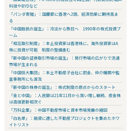
科技やBYDなど
「パンダ寄贈」：国慶節に香港へ2頭、経済効果に期待高ま
る
「中国股民の誕生」：冷淡から熱狂へ 1990年の株式投資ブ
ーム
「相互取引制度」：本土投資家は香港株に、海外投資家はA
株に投資が可能 制度の整備進む
「新中国の証券取引市場の誕生」：発行市場の広がりで流通
市場が生まれる
「中国恒大集団」：本土不動産子会社に罰金、仲介機関や監
査事務所にも波及
「新中国の株券の誕生」：株式制度の原点からのスタート
「金と中国」：人民銀は21年11月から買い増し継続、産金株
は高値更新相次ぐ
「万科企業」：中国不動産市場と資本市場発展の縮図
「白名単」：融資に適した不動産プロジェクトを集めたホワ
イトリスト