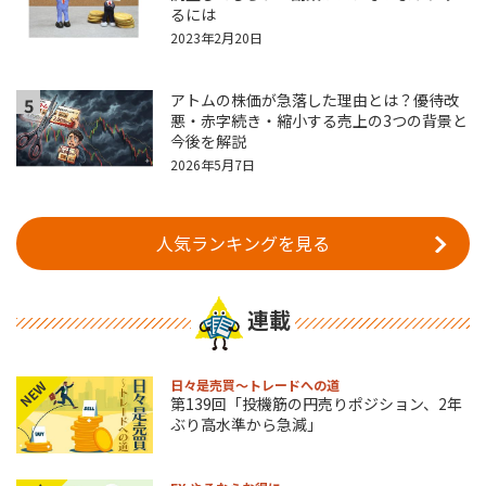
るには
2023年2月20日
アトムの株価が急落した理由とは？優待改
5
悪・赤字続き・縮小する売上の3つの背景と
今後を解説
2026年5月7日
人気ランキングを見る
連載
日々是売買～トレードへの道
NEW
第139回「投機筋の円売りポジション、2年
ぶり高水準から急減」