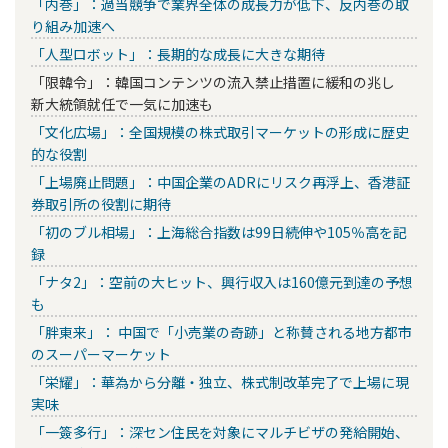
「内巻」：過当競争で業界全体の成長力が低下、反内巻の取
り組み加速へ
「人型ロボット」：長期的な成長に大きな期待
「限韓令」：韓国コンテンツの流入禁止措置に緩和の兆し
新大統領就任で一気に加速も
「文化広場」：全国規模の株式取引マーケットの形成に歴史
的な役割
「上場廃止問題」：中国企業のADRにリスク再浮上、香港証
券取引所の役割に期待
「初のブル相場」：上海総合指数は99日続伸や105％高を記
録
「ナタ2」：空前の大ヒット、興行収入は160億元到達の予想
も
「胖東来」： 中国で「小売業の奇跡」と称賛される地方都市
のスーパーマーケット
「栄耀」：華為から分離・独立、株式制改革完了で上場に現
実味
「一簽多行」：深セン住民を対象にマルチビザの発給開始、