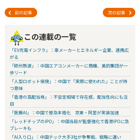
前の記事
次の記事
この連載の一覧
「EV充電インフラ」：車メーカーとエネルギー企業、連携広
がる
「欧州熱波」：中国エアコンメーカーに商機、美的集団が一
歩リード
「人型ロボット保険」：中国で「実際に使われた」ことが持
つ意味
「香港の高配当株」：不安定相場で存在感、配当性向にも注
目
「医療AI」：中国で普及本格化 京東・阿里が実装加速
「レッドチップのIPO」：中国当局が監督強化で香港IPOに急
ブレーキも
「AI入り口」：中国テック大手3社が争奪戦、戦略に違い