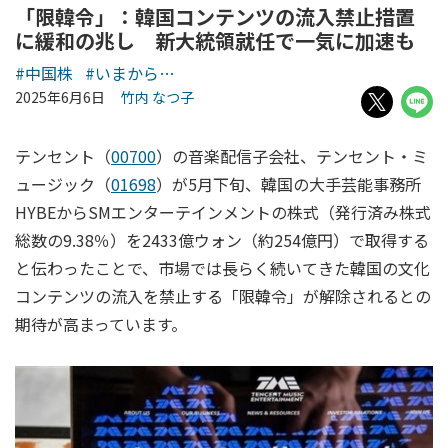
「限韓令」：韓国コンテンツの流入禁止措置
に緩和の兆し 新大統領就任で一気に加速も
#中国株
#いまから…
2025年6月6日
竹内 なつ子
テンセント（
00700
）の音楽配信子会社、テンセント・ミ
ュージック（
01698
）が5月下旬、韓国の大手芸能事務所
HYBEからSMエンターテインメントの株式（発行済み株式
総数の9.38％）を2433億ウォン（約254億円）で取得する
と伝わったことで、市場では長らく続いてきた韓国の文化
コンテンツの流入を禁止する「限韓令」が解除されるとの
期待が高まっています。