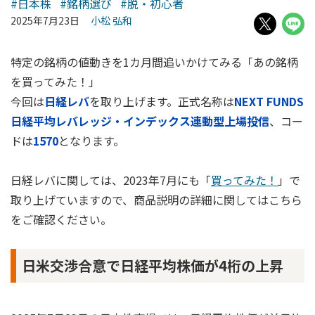
#日本株
#銘柄選び
#脱・初心者
2025年7月23日
小松 弘和
特定の銘柄の値動きを1カ月間追いかけてみる「あの銘柄
を買ってみた！」
今回は
日経レバ
を取り上げます。正式名称は
NEXT FUNDS
日経平均レバレッジ・インデックス連動型上場投信
、コー
ドは
1570
となります。
日経レバに関しては、2023年7月にも「
買ってみた！
」で
取り上げていますので、商品説明の詳細に関してはこちら
をご確認ください。
日米交渉合意で日経平均株価が4桁の上昇