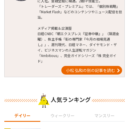
に入社。金融全般に精通。2級FP技能士。
「トレーダーズ・プレミアム」では、「個別株戦略」
「Market Flash」などのコンテンツやニュース配信を担
当。
メディア掲載＆出演歴
日経CNBC「朝エクスプレス『証券中継』」（隔週金
曜）、株主手帳「街の専門家『今月の相場見通
し』」、週刊現代、日経マネー、ダイヤモンド・ザ
イ、ビジネスマンの人生逆転マガジン
「Ambitious」、完全ガイドシリーズ「株 完全ガイ
ド」
小松 弘和の別の記事を読む
人気ランキング
デイリー
ウィークリー
マンスリー