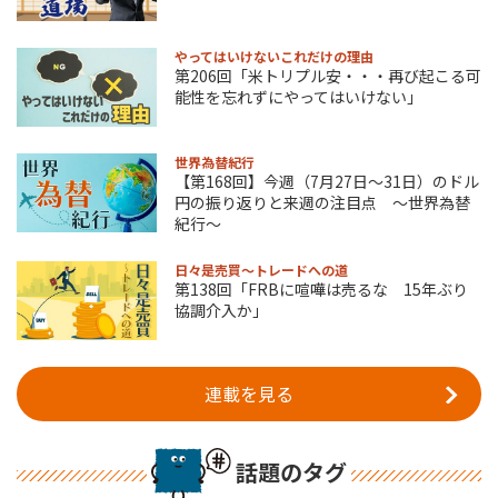
やってはいけないこれだけの理由
第206回「米トリプル安・・・再び起こる可
能性を忘れずにやってはいけない」
世界為替紀行
【第168回】今週（7月27日～31日）のドル
円の振り返りと来週の注目点 ～世界為替
紀行～
日々是売買～トレードへの道
第138回「FRBに喧嘩は売るな 15年ぶり
協調介入か」
連載を見る
話題のタグ