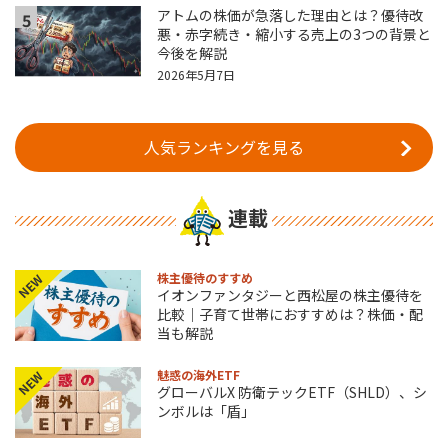
アトムの株価が急落した理由とは？優待改
5
悪・赤字続き・縮小する売上の3つの背景と
今後を解説
2026年5月7日
人気ランキングを見る
連載
株主優待のすすめ
NEW
イオンファンタジーと西松屋の株主優待を
比較｜子育て世帯におすすめは？株価・配
当も解説
魅惑の海外ETF
NEW
グローバルX 防衛テックETF（SHLD）、シ
ンボルは「盾」