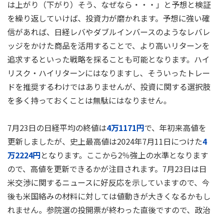
は上がり（下がり）そう、なぜなら・・・」と予想と検証
を繰り返していけば、投資力が磨かれます。予想に強い確
信があれば、日経レバやダブルインバースのようなレバレ
ッジをかけた商品を活用することで、より高いリターンを
追求するといった戦略を採ることも可能となります。ハイ
リスク・ハイリターンにはなりますし、そういったトレー
ドを推奨するわけではありませんが、投資に関する選択肢
を多く持っておくことは無駄にはなりません。
7月23日の日経平均の終値は
4万1171円
で、年初来高値を
更新しましたが、史上最高値は2024年7月11日につけた
4
万2224円
となります。ここから2％強上の水準となります
ので、高値を更新できるかが注目されます。7月23日は日
米交渉に関するニュースに好反応を示していますので、今
後も米国絡みの材料に対しては値動きが大きくなるかもし
れません。参院選の投開票が終わった直後ですので、政治