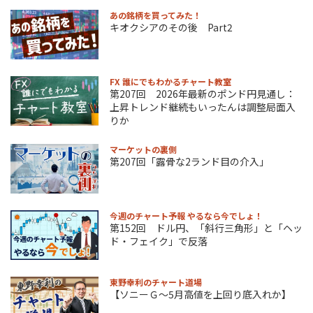
あの銘柄を買ってみた！
キオクシアのその後 Part2
FX 誰にでもわかるチャート教室
第207回 2026年最新のポンド円見通し：
上昇トレンド継続もいったんは調整局面入
りか
マーケットの裏側
第207回「露骨な2ランド目の介入」
今週のチャート予報 やるなら今でしょ！
第152回 ドル円、「斜行三角形」と「ヘッ
ド・フェイク」で反落
東野幸利のチャート道場
【ソニーＧ～5月高値を上回り底入れか】