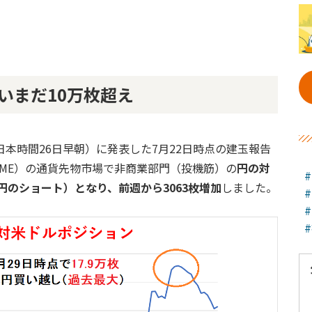
いまだ10万枚超え
（日本時間26日早朝）に発表した7月22日時点の建玉報告
ME）の通貨先物市場で非商業部門（投機筋）の
円の対
ル円のショート）となり、前週から3063枚増加
しました。