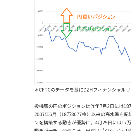
＊CFTCのデータを基にDZHフィナンシャル
投機筋の円のポジションは昨年7月2日には18
2007年6月（18万8077枚）以来の高水
ンを構築する動きが優勢に。4月29日には17
動きが一服。今週こそ、円買いポジションは