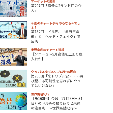
マーケットの裏側
第207回「露骨な2ランド目の介
入」
今週のチャート予報 やるなら今でし
ょ！
第152回 ドル円、「斜行三角
形」と「ヘッド・フェイク」で
反落
東野幸利のチャート道場
【ソニーＧ～5月高値を上回り底
入れか】
やってはいけないこれだけの理由
第206回「米トリプル安・・・再
び起こる可能性を忘れずにやっ
てはいけない」
世界為替紀行
【第168回】今週（7月27日～31
日）のドル円の振り返りと来週
の注目点 ～世界為替紀行～