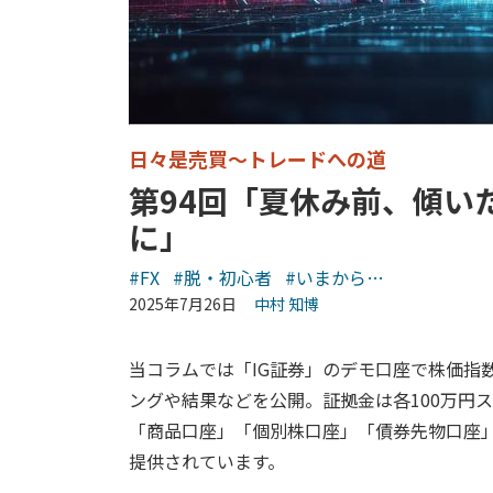
日々是売買～トレードへの道
第94回「夏休み前、傾い
に」
#FX
#脱・初心者
#いまから…
2025年7月26日
中村 知博
当コラムでは「IG証券」のデモ口座で株価指
ングや結果などを公開。証拠金は各100万円ス
「商品口座」「個別株口座」「債券先物口座
提供されています。