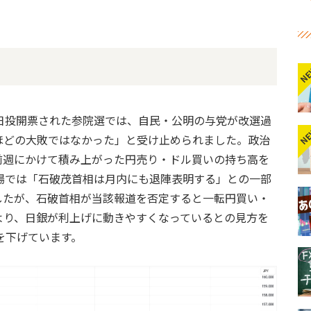
N
日投開票された参院選では、自民・公明の与党が改選過
N
ほどの大敗ではなかった」と受け止められました。政治
前週にかけて積み上がった円売り・ドル買いの持ち高を
場では「石破茂首相は月内にも退陣表明する」との一部
したが、石破首相が当該報道を否定すると一転円買い・
より、日銀が利上げに動きやすくなっているとの見方を
値を下げています。