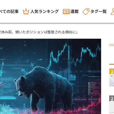
べての記事
人気ランキング
連載
タグ一覧
夏休み前、傾いたポジションは整理される傾向に」
1
2