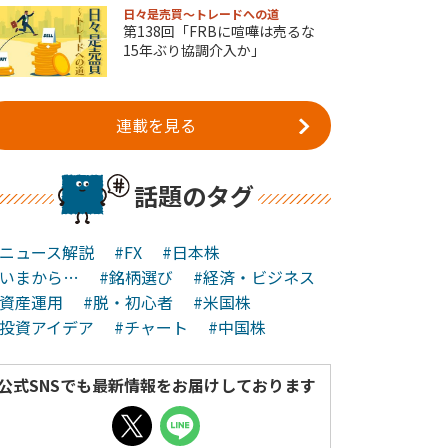
日々是売買～トレードへの道
第138回「FRBに喧嘩は売るな
15年ぶり協調介入か」
連載を見る
話題のタグ
#ニュース解説
#FX
#日本株
#いまから…
#銘柄選び
#経済・ビジネス
#資産運用
#脱・初心者
#米国株
#投資アイデア
#チャート
#中国株
公式SNSでも最新情報をお届けしております