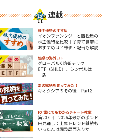
連載
株主優待のすすめ
EW
イオンファンタジーと西松屋の
株主優待を比較｜子育て世帯に
おすすめは？株価・配当も解説
魅惑の海外ETF
EW
グローバルX 防衛テック
ETF（SHLD）、シンボルは
「盾」
あの銘柄を買ってみた！
キオクシアのその後 Part2
FX 誰にでもわかるチャート教室
第207回 2026年最新のポンド
円見通し：上昇トレンド継続も
いったんは調整局面入りか