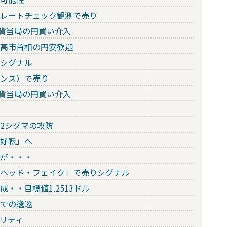
・レートチェック観測で売り
通貨当局の円買い介入
と高市首相の円安歓迎
りシグナル
ェンス）で売り
通貨当局の円買い介入
2シグマの攻防
役好転」へ
だが・・・
「ヘッド・フェイク」で売りシグナル
・・目標値1.2513ドル
近での逡巡
ィリティ