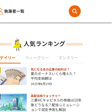
執筆者一覧
人気ランキング
デイリー
ウィークリー
マンスリー
気になるあの企業の給料は？
夏のボーナスいくら増えた？
平均支給額は
2025年6月19日
高配当株ウォッチャー
三菱HCキャピタルの株価は10年
後どうなる？配当シミュレーシ
ョンで収支予測も解説