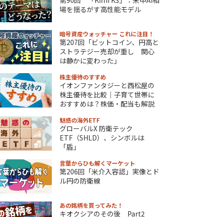
場を揺るがす高性能モデル
暗号資産ウォッチャー これに注目！
第207回「ビットコイン、円高と
ストラテジー売却が重し 関心
は静かに変わった」
株主優待のすすめ
イオンファンタジーと西松屋の
株主優待を比較｜子育て世帯に
おすすめは？株価・配当も解説
魅惑の海外ETF
グローバルX 防衛テック
ETF（SHLD）、シンボルは
「盾」
言葉からひも解くマーケット
第206回「米介入容認」実像とド
ル円の防衛線
あの銘柄を買ってみた！
キオクシアのその後 Part2