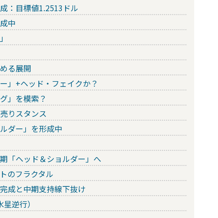
：目標値1.2513ドル
形成中
ド」
極める展開
ダー」+ヘッド・フェイクか？
ング」を模索？
り売りスタンス
ョルダー」を形成中
中期「ヘッド＆ショルダー」へ
ハトのフラクタル
ー完成と中期支持線下抜け
水星逆行）