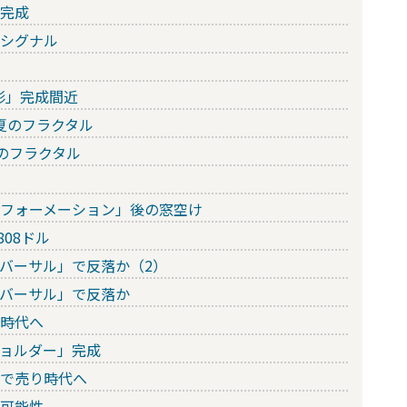
」完成
りシグナル
形」完成間近
初夏のフラクタル
月のフラクタル
・フォーメーション」後の窓空け
808ドル
リバーサル」で反落か（2）
リバーサル」で反落か
り時代へ
ショルダー」完成
日で売り時代へ
の可能性