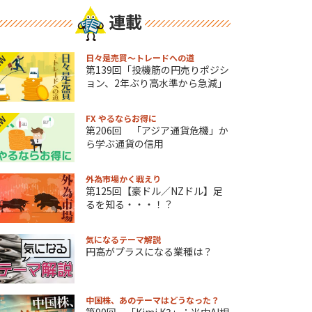
連載
日々是売買～トレードへの道
EW
第139回「投機筋の円売りポジシ
ョン、2年ぶり高水準から急減」
FX やるならお得に
EW
第206回 「アジア通貨危機」か
ら学ぶ通貨の信用
外為市場かく戦えり
第125回【豪ドル／NZドル】足
るを知る・・・！？
気になるテーマ解説
円高がプラスになる業種は？
中国株、あのテーマはどうなった？
第90回 「Kimi K3」：米中AI相