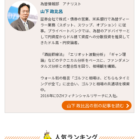
為替情報部 アナリスト
山下 政比呂
証券会社で株式・債券の営業、米系銀行で為替ディー
ラー業務（スポット、スワップ、オプション）に従
事。プライベートバンクでは、為替のアドバイサーと
して円資産からドル建て資産への分散投資を推奨して
きたドル高・円安論者。
「酒田罫線法」「エリオット波動分析」「ギャン理
論」などのテクニカル分析をベースに、ファンダメン
タルズ分析との整合性を図り、相場観を構築。
ウォール街の格言「ゴルフと相場は、どちらもタイミ
ングが全て」に出合い、ゴルフと相場の共通項を模索
中。
2016年にDZHフィナンシャルリサーチに入社。
山下 政比呂の別の記事を読む
人気ランキング