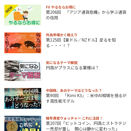
FX やるならお得に
NEW
第206回 「アジア通貨危機」から学ぶ通貨
の信用
外為市場かく戦えり
第125回【豪ドル／NZドル】足るを知
る・・・！？
気になるテーマ解説
円高がプラスになる業種は？
中国株、あのテーマはどうなった？
第90回 「Kimi K3」：米中AI相場を揺るが
す高性能モデル
暗号資産ウォッチャー これに注目！
第207回「ビットコイン、円高とストラテジ
ー売却が重し 関心は静かに変わった」