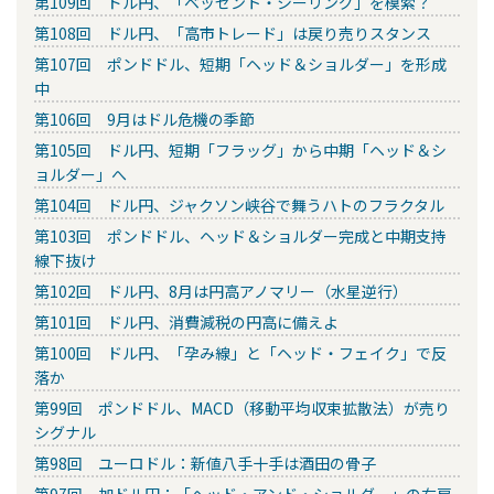
第109回 ドル円、「ベッセント・シーリング」を模索？
第108回 ドル円、「高市トレード」は戻り売りスタンス
第107回 ポンドドル、短期「ヘッド＆ショルダー」を形成
中
第106回 9月はドル危機の季節
第105回 ドル円、短期「フラッグ」から中期「ヘッド＆シ
ョルダー」へ
第104回 ドル円、ジャクソン峡谷で舞うハトのフラクタル
第103回 ポンドドル、ヘッド＆ショルダー完成と中期支持
線下抜け
第102回 ドル円、8月は円高アノマリー（水星逆行）
第101回 ドル円、消費減税の円高に備えよ
第100回 ドル円、「孕み線」と「ヘッド・フェイク」で反
落か
第99回 ポンドドル、MACD（移動平均収束拡散法）が売り
シグナル
第98回 ユーロドル：新値八手十手は酒田の骨子