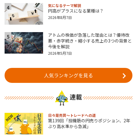
気になるテーマ解説
4
円高がプラスになる業種は？
2026年8月7日
アトムの株価が急落した理由とは？優待改
5
悪・赤字続き・縮小する売上の3つの背景と
今後を解説
2026年5月7日
人気ランキングを見る
連載
日々是売買～トレードへの道
NEW
第139回「投機筋の円売りポジション、2年
ぶり高水準から急減」