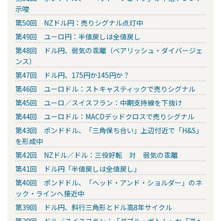
示唆
第50回 NZドル円：売りシグナル点灯中
第49回 ユーロ円：半値戻しは全値戻し
第48回 ドル円、弱気の乖離（ベアリッシュ・ダイバージェ
ンス）
第47回 ドル円、175円か145円か？
第46回 ユーロドル：ストキャスティックで売りシグナル
第45回 ユーロ／スイスフラン：中期支持線を下抜け
第44回 ユーロドル：MACDデッドクロスで売りシグナル
第43回 ポンドドル、「三角保ち合い」上辺付近で「H&S」
を形成中
第42回 NZドル／ドル：三役好転 対 弱気の乖離
第41回 ドル円「半値戻しは全値戻し」
第40回 ポンドドル、「ヘッド・アンド・ショルダー」のネ
ック・ラインへ接近中
第39回 ドル円、斜行三角形とドル高8年サイクル