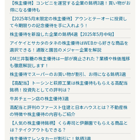
【株主優待】コンビニを運営する企業の銘柄3選！買い物がお
得になる優待も
【2025年5月末限定の株主優待】アウンとテーオーに投資し
て今期限りの記念優待を手に入れよう！
株主優待を新設した企業の銘柄4選【2025年5月中旬】
アイケイとサカタのタネの株主優待はWEBから好きな商品を
選択できる！通販と園芸のメジャー企業を解説
DM三井製糖の株主優待は一部が廃止された？業績や株価推移
も徹底解説します！
株主優待でスーパーのお買い物が割引、お得になる銘柄3選
【高配当】トーシンと萩原工業は株主優待ももらえる高配当
銘柄！投資先としての評判は？
牛丼チェーン店の株主優待3選
高配当と評判のファースト住建と日本ハウスとは？不動産株
の特徴や株主優待の内容もご紹介
【人気の株主優待銘柄】くら寿司と伊藤園でもらえる商品と
は？テイクアウトもできる？
株主優待でレンタカーが割引に！銘柄3選