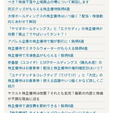
べき？株価下落や上場廃止の噂について解説します
防災グッズがもらえる株主優待銘柄4選
大塚ホールディングスの株主優待はいつ届く？配当・株価動
向とあわせて解説
「ヤマダホールディングス」と「エクセディ」の株主優待が
改悪？廃止？でやばいってホント？！
アパレル企業の株主優待で服が割引に！銘柄4選
株主優待でミネラルウォーターがもらえる銘柄4選
株主優待で冷凍食品がもらえる！銘柄4選
壱番屋（ココイチ）とSFPホールディングス（磯丸水産）の
株主優待はお食事券！配当と株主優待の権利確定日はいつ？
「ユナイテッド＆コレクティブ（てけてけ）」と「大庄」の
株主優待はお食事券！使える店舗やいつ届くかなど詳しくご
紹介
ヤクルト株主優待は改悪？それとも拡充？最新の内容と株価
が不調な理由に迫る
株主優待で通信費を節約できる！銘柄4選
【株主優待】ライトオンとバロックジャパンリミテッド