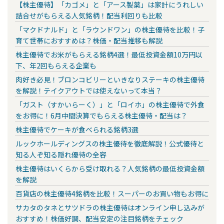
【株主優待】「カゴメ」と「アース製薬」は家計にうれしい
詰合せがもらえる人気銘柄！配当利回りも比較
「マクドナルド」と「ラウンドワン」の株主優待を比較！子
育て世帯におすすめは？株価・配当推移も解説
株主優待でお米がもらえる銘柄4選！最低投資金額10万円以
下、年2回もらえる企業も
肉好き必見！ブロンコビリーといきなりステーキの株主優待
を解説！テイクアウトでは使えないって本当？
「ガスト（すかいらーく）」と「ロイホ」の株主優待で外食
をお得に！6月中間決算でもらえる株主優待・配当は？
株主優待でケーキが食べられる銘柄3選
ルックホールディングスの株主優待を徹底解説！公式優待と
知る人ぞ知る隠れ優待の全容
株主優待はいくらから受け取れる？人気銘柄の最低投資金額
を解説
百貨店の株主優待4銘柄を比較！スーパーのお買い物もお得に
サカタのタネとサツドラの株主優待はオンライン申し込みが
おすすめ！株価好調、配当安定の注目銘柄をチェック