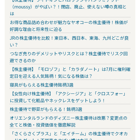
（moussy）がやばい？！閉店、廃止、使えない噂の真相と
は
お得な商品詰め合わせが魅力なヤオコーの株主優待！株価が
好調な理由と将来性に迫る
JRの株主優待を比較！東日本、西日本、東海、九州どこが良
い？
つなぎ売りのデメリットやリスクとは？株主優待でリスク回
避できるのか
【株主優待】「モロゾフ」と「カラダノート」は7月に権利確
定日を迎える人気銘柄！気になる株価は？
寝具がもらえる株主優待銘柄3選
【女性向け株主優待】「アクシージア」と「クロスフォー」
に投資して化粧品やネックレスをゲットしよう！
株主優待で野菜がもらえる！銘柄3選
オリエンタルランドのディズニー株主優待は改悪？変更点の
全てと株価・投資価値を徹底解説
「さくらさくプラス」と「エイチーム」の株主優待でクオカ