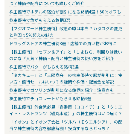
つ？株価や配当についても詳しくご紹介
株主優待でホテルの宿泊が割引になる銘柄4選！50％オフも
株主優待で魚がもらえる銘柄3選
【フジオフード株主優待】改悪の噂は本当？カタログの変更
と利回り5%超えの魅力
ドラッグストアの株主優待3選！店舗での買い物がお得に
【株主優待】「セブン＆アイ」と「しまむら」利回りは低い
のになぜ人気？株価・配当と株主優待の使い方をご紹介
株主優待でバターがもらえる銘柄3選
「タカキュー」と「三陽商会」の株主優待で服が割引に！使
い方・優待セールはいつ？の疑問や株価・配当金を解説
株主優待でガソリンが割引になる銘柄を紹介！注意点も
株主優待でチョコレートがもらえる銘柄4選
【株主優待】外食派必見「壱番屋（ココイチ）」と「クリエ
イト・レストランツ（磯丸水産）」の株主優待はいつ届く？
「イオン」とイオン子会社「ツルハ（旧ウエルシア）」の配
当や株主優待内容を徹底解説！投資するならどっち？