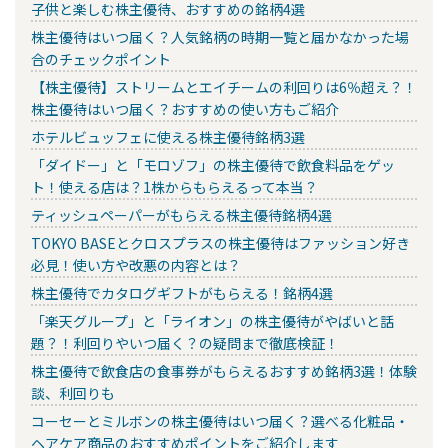
子供と楽しむ株主優待、おすすめの銘柄4選
株主優待はいつ届く？人気銘柄の時期一覧と届かなかった場
合のチェックポイント
【株主優待】ストリームとエイチームの利回りは6％超え？！
株主優待はいつ届く？おすすめの使い方もご紹介
ホテルビュッフェに使える株主優待銘柄3選
「ダイドー」と「モロゾフ」の株主優待で飲食料品をゲッ
ト！使える店は？1株からもらえるって本当？
ティッシュペーパーがもらえる株主優待銘柄4選
TOKYO BASEとクロスプラスの株主優待はファッション好き
必見！使い方や改悪の内容とは？
株主優待でカタログギフトがもらえる！銘柄4選
「楽天グループ」と「ライオン」の株主優待がやばいと話
題？！利回りやいつ届く？の疑問まで徹底検証！
株主優待で飲食店の食事券がもらえるおすすめ銘柄3選！体験
談、利回りも
コーセーとミルボンの株主優待はいつ届く？選べる化粧品・
ヘアケア商品のおすすめポイントをご紹介します