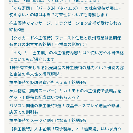
「くら寿司」「パーク24（タイムズ）」の株主優待が廃止・
使えないとの噂は本当？将来性についても考察します
株主優待でマッサージ、リラクゼーション施術が受けられる
銘柄3選
【クオカード株主優待】ファースト住建と泉州電業は長期保
有向けのおすすめ銘柄！不祥事の影響は？
「HIS」と「巴工業」の株主優待内容とは？使い方や相当価格
についてもご紹介します
1株所有で楽しめる出光興産の株主優待の魅力とは？優待内容
と企業の将来性を徹底解説！
株主優待で仮想通貨がもらえる！銘柄4選
神戸物産（業務スーパー）とカナモトの株主優待で食料品を
ゲット！優待と配当はいつもらえる？
パソコン関連の株主優待3選！液晶ディスプレイ贈呈や修理、
店頭での割引も
株主優待でスーツが割引になる！銘柄5選
【株主優待】大手企業「森永製菓」と「極楽湯」はいま買う