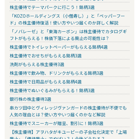
株主優待でテーマパークに行こう！銘柄3選
「KOZOホールディングス（小僧寿し）」と「ペッパーフー
ド」の株主優待復活！使い方やいつ届くのか詳しく解説
「ノバレーゼ」と「東海カーボン」は株主優待でカタログギ
フトがもらえる！株価下落による廃止の可能性は？
株主優待でトイレットペーパーがもらえる銘柄4選
株主優待でおせちがもらえる銘柄3選
洗剤がもらえる株主優待3選
株主優待で飲み物、ドリンクがもらえる銘柄3選
株主優待で日用品がもらえる銘柄4選
株主優待でぬいぐるみがもらえる！銘柄3選
銀行株の株主優待3選
串カツ田中とヴィレッジヴァンガードの株主優待が不便でも
人気の理由とは？使い方やいつ届くのかなど解説
株主優待でスニーカーが贈呈、割引に！銘柄3選
【株主優待】アヲハタがキユーピーの子会社化決定で「上場
廃止」「優待廃止」でやばい？！今後どうなる？