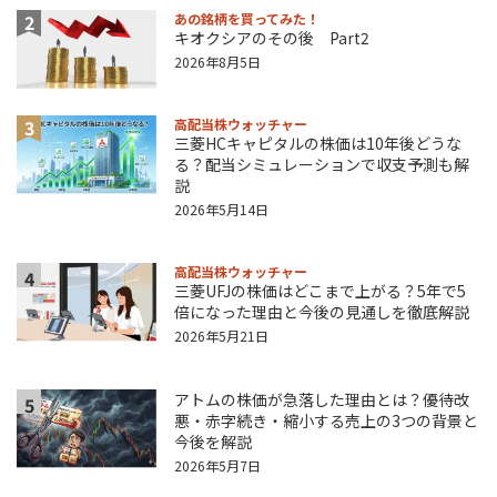
2
あの銘柄を買ってみた！
キオクシアのその後 Part2
2026年8月5日
3
高配当株ウォッチャー
三菱HCキャピタルの株価は10年後どうな
る？配当シミュレーションで収支予測も解
説
2026年5月14日
高配当株ウォッチャー
4
三菱UFJの株価はどこまで上がる？5年で5
倍になった理由と今後の見通しを徹底解説
2026年5月21日
アトムの株価が急落した理由とは？優待改
5
悪・赤字続き・縮小する売上の3つの背景と
今後を解説
2026年5月7日