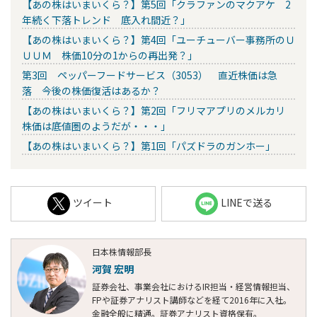
【あの株はいまいくら？】第5回「クラファンのマクアケ 2
年続く下落トレンド 底入れ間近？」
【あの株はいまいくら？】第4回「ユーチューバー事務所のＵ
ＵＵＭ 株価10分の1からの再出発？」
第3回 ペッパーフードサービス（3053） 直近株価は急
落 今後の株価復活はあるか？
【あの株はいまいくら？】第2回「フリマアプリのメルカリ
株価は底値圏のようだが・・・」
【あの株はいまいくら？】第1回「パズドラのガンホー」
ツイート
LINEで送る
日本株情報部長
河賀 宏明
証券会社、事業会社におけるIR担当・経営情報担当、
FPや証券アナリスト講師などを経て2016年に入社。
金融全般に精通。証券アナリスト資格保有。