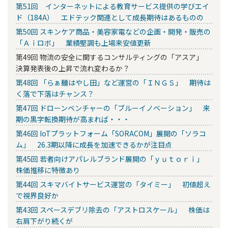
第51回 インターネットによる教育サービス提供の学びエイ
ド（184A） エドテック関連として成長期待はあるものの
第50回 スキンケア商品・美容家電などの企画・開発・販売の
「Ａｉロボ」 業績堅調も上場来安値更新
第49回 物流の安全に関するコンサルティングの「アスア」
決算発表後の上昇で流れ変わるか？
第48回 「らぁ麺はやし田」など運営の「ＩＮＧＳ」 期待は
く落で下落はチャンス？
第47回 ドローンベンチャーの「ブルーイノベーション」 来
期の黒字転換期待が高まれば・・・
第46回 IoTプラットフォーム「SORACOM」展開の「ソラコ
ム」 26.3期以降に成長を加速できるかが注目点
第45回 若者向けアパレルブランド展開の「ｙｕｔｏｒｉ」
株価推移に特徴あり
第44回 スキマバイトサービス運営の「タイミー」 初値超え
で視界良好か
第43回 スペースデブリ除去の「アストロスケール」 株価は
右肩下がり続くが