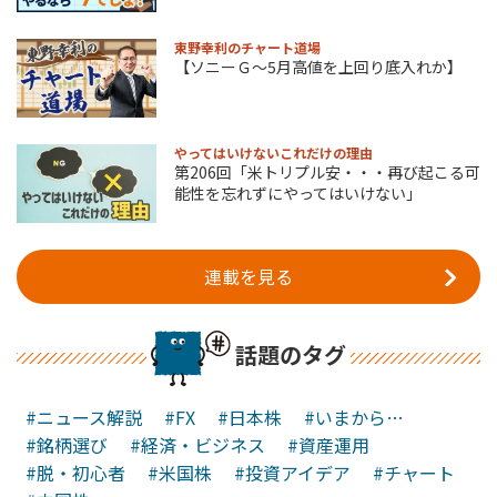
東野幸利のチャート道場
【ソニーＧ～5月高値を上回り底入れか】
やってはいけないこれだけの理由
第206回「米トリプル安・・・再び起こる可
能性を忘れずにやってはいけない」
連載を見る
話題のタグ
#ニュース解説
#FX
#日本株
#いまから…
#銘柄選び
#経済・ビジネス
#資産運用
#脱・初心者
#米国株
#投資アイデア
#チャート