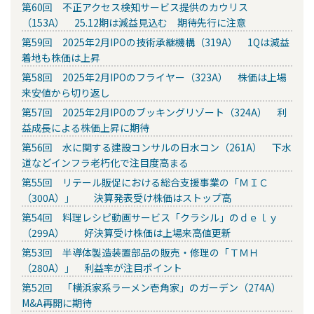
第60回 不正アクセス検知サービス提供のカウリス
（153A） 25.12期は減益見込む 期待先行に注意
第59回 2025年2月IPOの技術承継機構（319A） 1Qは減益
着地も株価は上昇
第58回 2025年2月IPOのフライヤー（323A） 株価は上場
来安値から切り返し
第57回 2025年2月IPOのブッキングリゾート（324A） 利
益成長による株価上昇に期待
第56回 水に関する建設コンサルの日水コン（261A） 下水
道などインフラ老朽化で注目度高まる
第55回 リテール販促における総合支援事業の「ＭＩＣ
（300A）」 決算発表受け株価はストップ高
第54回 料理レシピ動画サービス「クラシル」のｄｅｌｙ
（299A） 好決算受け株価は上場来高値更新
第53回 半導体製造装置部品の販売・修理の「ＴＭＨ
（280A）」 利益率が注目ポイント
第52回 「横浜家系ラーメン壱角家」のガーデン（274A）
M&A再開に期待