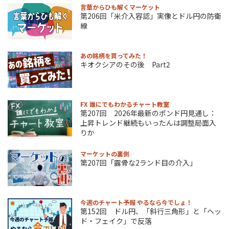
言葉からひも解くマーケット
第206回「米介入容認」実像とドル円の防衛
線
あの銘柄を買ってみた！
キオクシアのその後 Part2
FX 誰にでもわかるチャート教室
第207回 2026年最新のポンド円見通し：
上昇トレンド継続もいったんは調整局面入
りか
マーケットの裏側
第207回「露骨な2ランド目の介入」
今週のチャート予報 やるなら今でしょ！
第152回 ドル円、「斜行三角形」と「ヘッ
ド・フェイク」で反落