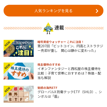
人気ランキングを見る
連載
暗号資産ウォッチャー これに注目！
NEW
第207回「ビットコイン、円高とストラテジ
ー売却が重し 関心は静かに変わった」
株主優待のすすめ
NEW
イオンファンタジーと西松屋の株主優待を
比較｜子育て世帯におすすめは？株価・配
当も解説
魅惑の海外ETF
NEW
グローバルX 防衛テックETF（SHLD）、シ
ンボルは「盾」