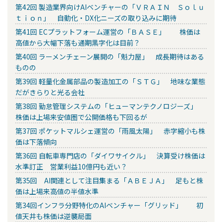
第42回 製造業界向けAIベンチャーの「ＶＲＡＩＮ Ｓｏｌｕ
ｔｉｏｎ」 自動化・DX化ニーズの取り込みに期待
第41回 ECプラットフォーム運営の「ＢＡＳＥ」 株価は
高値から大幅下落も通期黒字化は目前？
第40回 ラーメンチェーン展開の「魁力屋」 成長期待はある
ものの
第39回 軽量化金属部品の製造加工の「ＳＴＧ」 地味な業態
だがきらりと光る会社
第38回 勤怠管理システムの「ヒューマンテクノロジーズ」
株価は上場来安値圏で公開価格も下回るが
第37回 ポケットマルシェ運営の「雨風太陽」 赤字縮小も株
価は下落傾向
第36回 自転車専門店の「ダイワサイクル」 決算受け株価は
水準訂正 営業利益10億円も近い？
第35回 AI関連として注目集まる「ＡＢＥＪＡ」 足もと株
価は上場来高値の半値水準
第34回インフラ分野特化のAIベンチャー「グリッド」 初
値天井も株価は逆襲局面