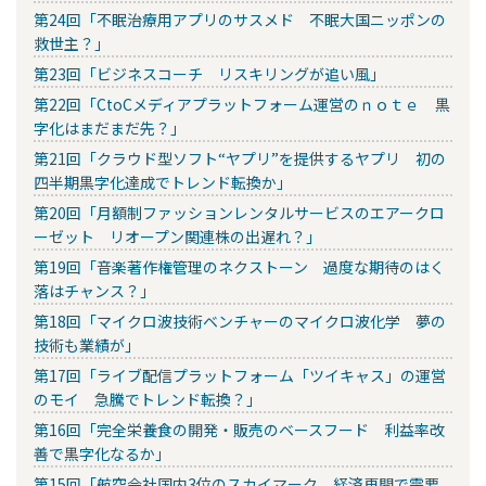
第24回「不眠治療用アプリのサスメド 不眠大国ニッポンの
救世主？」
第23回「ビジネスコーチ リスキリングが追い風」
第22回「CtoCメディアプラットフォーム運営のｎｏｔｅ 黒
字化はまだまだ先？」
第21回「クラウド型ソフト“ヤプリ”を提供するヤプリ 初の
四半期黒字化達成でトレンド転換か」
第20回「月額制ファッションレンタルサービスのエアークロ
ーゼット リオープン関連株の出遅れ？」
第19回「音楽著作権管理のネクストーン 過度な期待のはく
落はチャンス？」
第18回「マイクロ波技術ベンチャーのマイクロ波化学 夢の
技術も業績が」
第17回「ライブ配信プラットフォーム「ツイキャス」の運営
のモイ 急騰でトレンド転換？」
第16回「完全栄養食の開発・販売のベースフード 利益率改
善で黒字化なるか」
第15回「航空会社国内3位のスカイマーク 経済再開で需要