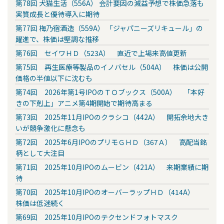
第78回 犬猫生活（556A） 会計要因の減益予想で株価急落も
実質成長と優待導入に期待
第77回 梅乃宿酒造（559A） 「ジャパニーズリキュール」の
躍進で、株価は堅調な推移
第76回 セイワＨＤ（523A） 直近で上場来高値更新
第75回 再生医療等製品のイノバセル（504A） 株価は公開
価格の半値以下に沈むも
第74回 2026年第1号IPOのＴＯブックス（500A） 「本好
きの下剋上」アニメ第4期開始で期待高まる
第73回 2025年11月IPOのクラシコ（442A） 開拓余地大き
いが競争激化に懸念も
第72回 2025年6月IPOのプリモＧＨＤ（367Ａ） 高配当銘
柄として大注目
第71回 2025年10月IPOのムービン（421A） 来期業績に期
待
第70回 2025年10月IPOのオーバーラップＨＤ（414A）
株価は低迷続く
第69回 2025年10月IPOのテクセンドフォトマスク