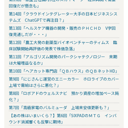
回復だが懸念も」
第14回「クラウドインテグレーター大手の日本ビジネスシス
テムズ ChatGPTで再注目？」
第13回「ヘルスケア機器の開発・販売のＰＨＣＨＤ V字回
復見通しだが・・・」
第12回「農工大発の創薬型バイオベンチャーのティムス 臨
床試験開始再評価の発表で株価急落」
第11回「アルゴリズム開発のパークシャテクノロジー 来期
は大幅増益なるか」
第10回「ヘアカット専門店「ＱＢハウス」のＱＢネットHD」
第9回「にじさんじ運営のエニーカラー ホロライブのカバー
上場で需給はさらに悪化？」
第8回「ロボアドのウェルスナビ 預かり資産の増加ペース鈍
化？」
第7回「高級家電のバルミューダ 上場来安値更新も？」
【あの株はいまいくら？】第6回「SIXPADのＭＴＧ インバ
ウンド消滅響くも反撃に期待」