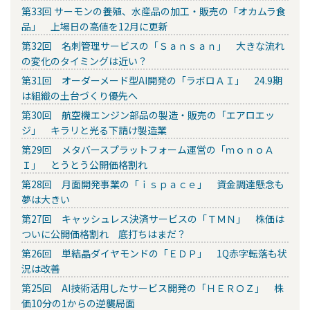
第33回 サーモンの養殖、水産品の加工・販売の「オカムラ食
品」 上場日の高値を12月に更新
第32回 名刺管理サービスの「Ｓａｎｓａｎ」 大きな流れ
の変化のタイミングは近い？
第31回 オーダーメード型AI開発の「ラボロＡＩ」 24.9期
は組織の土台づくり優先へ
第30回 航空機エンジン部品の製造・販売の「エアロエッ
ジ」 キラリと光る下請け製造業
第29回 メタバースプラットフォーム運営の「ｍｏｎｏＡ
Ｉ」 とうとう公開価格割れ
第28回 月面開発事業の「ｉｓｐａｃｅ」 資金調達懸念も
夢は大きい
第27回 キャッシュレス決済サービスの「ＴＭＮ」 株価は
ついに公開価格割れ 底打ちはまだ？
第26回 単結晶ダイヤモンドの「ＥＤＰ」 1Q赤字転落も状
況は改善
第25回 AI技術活用したサービス開発の「ＨＥＲＯＺ」 株
価10分の1からの逆襲局面