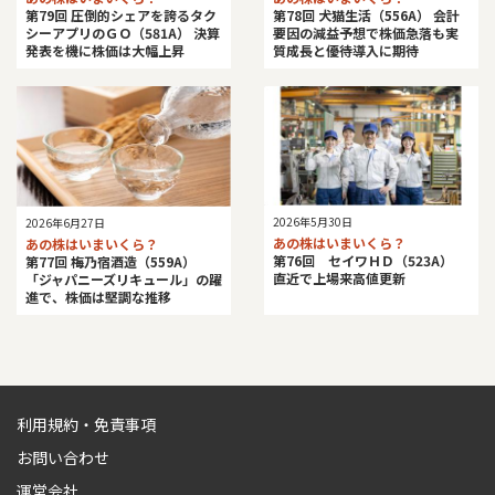
第79回 圧倒的シェアを誇るタク
第78回 犬猫生活（556A） 会計
シーアプリのＧＯ（581A） 決算
要因の減益予想で株価急落も実
発表を機に株価は大幅上昇
質成長と優待導入に期待
2026年5月30日
2026年6月27日
あの株はいまいくら？
あの株はいまいくら？
第76回 セイワＨＤ（523A）
第77回 梅乃宿酒造（559A）
直近で上場来高値更新
「ジャパニーズリキュール」の躍
進で、株価は堅調な推移
利用規約・免責事項
お問い合わせ
運営会社