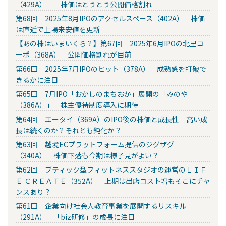
（429A） 株価はとうとう公開価格割れ
第68回 2025年8月IPOのアクセルスペース（402A） 株価
は直近で上場来安値を更新
【あの株はいまいくら？】第67回 2025年6月IPOの北里コ
ーポ（368A） 公開価格割れが目前
第66回 2025年7月IPOのヒット（378A） 成熟感を打破で
きるかに注目
第65回 7月IPO「おかしのまちおか」展開の「みのや
（386A）」 株主優待制度導入に期待
第64回 エータイ（369A）のIPO後の株価と成長性 高い成
長は続くのか？それとも鈍化か？
第63回 越境ECプラットフォーム提供のジグザグ
（340A） 株価下落も今期は様子見がよい？
第62回 ブティック型フィットネススタジオの運営のＬＩＦ
Ｅ ＣＲＥＡＴＥ（352A） 上期は出店コスト増もそこにチャ
ンスあり？
第61回 企業向け社会人教育事業を展開するリスキル
（291A） 「biz研修」の成長に注目