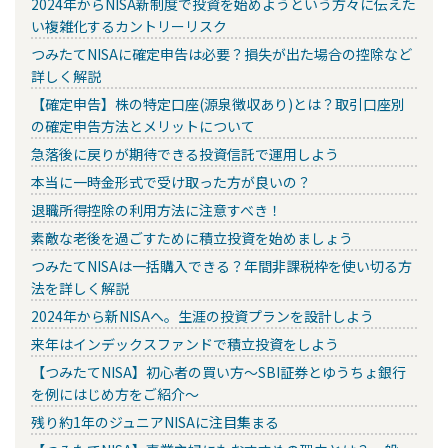
2024年からNISA新制度で投資を始めようという方々に伝えた
い複雑化するカントリーリスク
つみたてNISAに確定申告は必要？損失が出た場合の控除など
詳しく解説
【確定申告】株の特定口座(源泉徴収あり)とは？取引口座別
の確定申告方法とメリットについて
急落後に戻りが期待できる投資信託で運用しよう
本当に一時金形式で受け取った方が良いの？
退職所得控除の利用方法に注意すべき！
素敵な老後を過ごすために積立投資を始めましょう
つみたてNISAは一括購入できる？年間非課税枠を使い切る方
法を詳しく解説
2024年から新NISAへ。生涯の投資プランを設計しよう
来年はインデックスファンドで積立投資をしよう
【つみたてNISA】初心者の買い方～SBI証券とゆうちょ銀行
を例にはじめ方をご紹介～
残り約1年のジュニアNISAに注目集まる