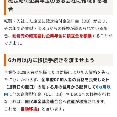
確定給付企業年金のある会社に転職する場
合
転職・入社した企業に確定給付企業年金（DB）があり、
その年で企業型・iDeCoからの移換が認められている場
合、
勤務先の確定給付企業年金に積立金を移換
することが
できます。
6カ月以内に移換手続きを済ませよう
企業型DC加入者が転職または離職により加入資格を失っ
たにもかかわらず、
企業型DC加入者の資格を喪失した日
（退職日の翌日）の属する月の翌月から起算して
6カ月以
内
に他の企業型年金（DC、DB）やiDeCoへの移換を行わ
なければ、
国民年金基金連合会へ資産が移換
されます。
これを「
自動移換
」と言います
。