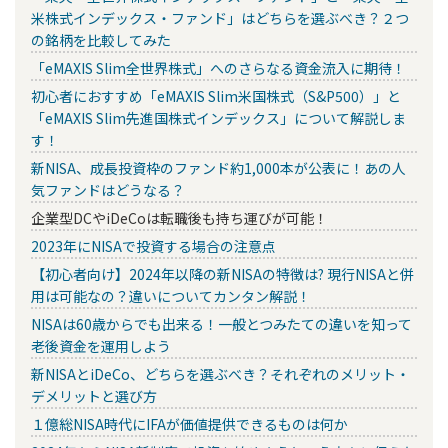
米株式インデックス・ファンド」はどちらを選ぶべき？２つ
の銘柄を比較してみた
「eMAXIS Slim全世界株式」へのさらなる資金流入に期待！
初心者におすすめ「eMAXIS Slim米国株式（S&P500）」と
「eMAXIS Slim先進国株式インデックス」について解説しま
す！
新NISA、成長投資枠のファンド約1,000本が公表に！あの人
気ファンドはどうなる？
企業型DCやiDeCoは転職後も持ち運びが可能！
2023年にNISAで投資する場合の注意点
【初心者向け】2024年以降の新NISAの特徴は? 現行NISAと併
用は可能なの？違いについてカンタン解説！
NISAは60歳からでも出来る！一般とつみたての違いを知って
老後資金を運用しよう
新NISAとiDeCo、どちらを選ぶべき？それぞれのメリット・
デメリットと選び方
１億総NISA時代にIFAが価値提供できるものは何か