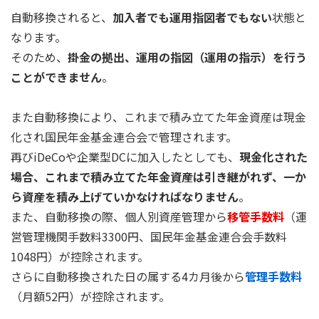
自動移換されると、
加入者でも運用指図者でもない
状態と
なります。
そのため、
掛金の拠出、運用の指図（運用の指示）を行う
ことができません
。
また自動移換により、これまで積み立てた年金資産は現金
化され国民年金基金連合会で管理されます。
再びiDeCoや企業型DCに加入したとしても、
現金化された
場合、これまで積み立てた年金資産は引き継がれず、一か
ら資産を積み上げていかなければなりません
。
また、自動移換の際、個人別資産管理から
移管手数料
（運
営管理機関手数料3300円、国民年金基金連合会手数料
1048円）が控除されます。
さらに自動移換された日の属する4カ月後から
管理手数料
（月額52円）が控除されます。