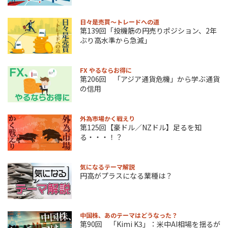
日々是売買～トレードへの道
第139回「投機筋の円売りポジション、2年
ぶり高水準から急減」
FX やるならお得に
第206回 「アジア通貨危機」から学ぶ通貨
の信用
外為市場かく戦えり
第125回【豪ドル／NZドル】足るを知
る・・・！？
気になるテーマ解説
円高がプラスになる業種は？
中国株、あのテーマはどうなった？
第90回 「Kimi K3」：米中AI相場を揺るが