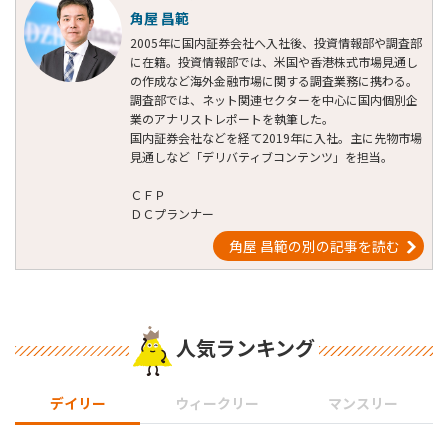
角屋 昌範
2005年に国内証券会社へ入社後、投資情報部や調査部
に在籍。投資情報部では、米国や香港株式市場見通し
の作成など海外金融市場に関する調査業務に携わる。
調査部では、ネット関連セクターを中心に国内個別企
業のアナリストレポートを執筆した。
国内証券会社などを経て2019年に入社。主に先物市場
見通しなど「デリバティブコンテンツ」を担当。
ＣＦＰ
ＤＣプランナー
角屋 昌範の別の記事を読む
人気ランキング
デイリー
ウィークリー
マンスリー