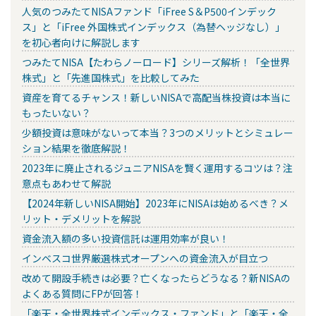
人気のつみたてNISAファンド「iFree S＆P500インデック
ス」と「iFree 外国株式インデックス（為替ヘッジなし）」
を初心者向けに解説します
つみたてNISA【たわらノーロード】シリーズ解析！「全世界
株式」と「先進国株式」を比較してみた
資産を育てるチャンス！新しいNISAで高配当株投資は本当に
もったいない？
少額投資は意味がないって本当？3つのメリットとシミュレー
ション結果を徹底解説！
2023年に廃止されるジュニアNISAを賢く運用するコツは？注
意点もあわせて解説
【2024年新しいNISA開始】2023年にNISAは始めるべき？メ
リット・デメリットを解説
資金流入額の多い投資信託は運用効率が良い！
インベスコ世界厳選株式オープンへの資金流入が目立つ
改めて開設手続きは必要？亡くなったらどうなる？新NISAの
よくある質問にFPが回答！
「楽天・全世界株式インデックス・ファンド」と「楽天・全