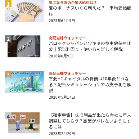
1
気になるあの企業の給料は？
夏のボーナスいくら増えた？ 平均支給額
は
2025年6月19日
2
高配当株ウォッチャー
バロックジャパンとワキタの株主優待を比
較｜配当利回り・使い方も詳しく解説
2026年8月9日
3
高配当株ウォッチャー
三菱HCキャピタルの株価は10年後どうな
る？配当シミュレーションで収支予測も解
説
2026年5月14日
【確定申告】株で利益が出たら会社に年末
4
調整してもらう？副業がバレないようにす
るには
2023年2月20日