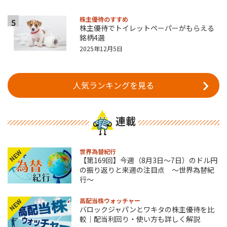
株主優待のすすめ
5
株主優待でトイレットペーパーがもらえる
銘柄4選
2025年12月5日
人気ランキングを見る
連載
世界為替紀行
NEW
【第169回】今週（8月3日～7日）のドル円
の振り返りと来週の注目点 ～世界為替紀
行～
高配当株ウォッチャー
NEW
バロックジャパンとワキタの株主優待を比
較｜配当利回り・使い方も詳しく解説