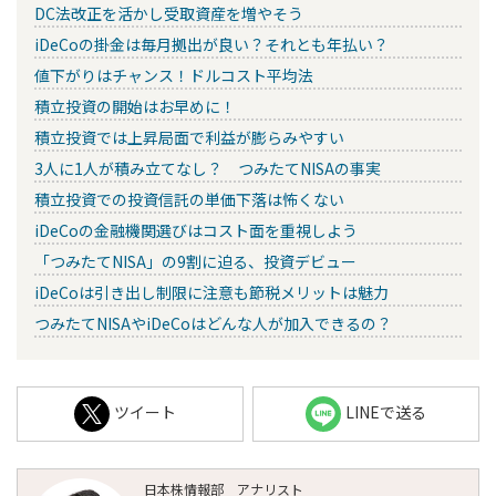
DC法改正を活かし受取資産を増やそう
iDeCoの掛金は毎月拠出が良い？それとも年払い？
値下がりはチャンス！ドルコスト平均法
積立投資の開始はお早めに！
積立投資では上昇局面で利益が膨らみやすい
3人に1人が積み立てなし？ つみたてNISAの事実
積立投資での投資信託の単価下落は怖くない
iDeCoの金融機関選びはコスト面を重視しよう
「つみたてNISA」の9割に迫る、投資デビュー
iDeCoは引き出し制限に注意も節税メリットは魅力
つみたてNISAやiDeCoはどんな人が加入できるの？
ツイート
LINEで送る
日本株情報部 アナリスト