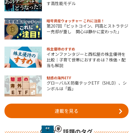
す高性能モデル
暗号資産ウォッチャー これに注目！
第207回「ビットコイン、円高とストラテジ
ー売却が重し 関心は静かに変わった」
株主優待のすすめ
イオンファンタジーと西松屋の株主優待を
比較｜子育て世帯におすすめは？株価・配
当も解説
魅惑の海外ETF
グローバルX 防衛テックETF（SHLD）、シ
ンボルは「盾」
連載を見る
話題のタグ