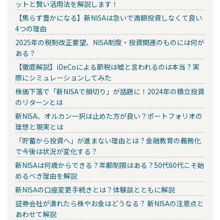
ットと賢い活用法を解説します！
【焦らず豊かになる】新NISAは急いで満額投資しなくて良い
4つの理由
2025年の税制改正要望、NISA制度・投資関連のものには何が
ある？
【徹底解説】iDeCoによる節税は嘘と言われるのは本当？実
際にシミュレーションしてみた
株価下落で「新NISAで損切り」が話題に！2024年の積立投資
のリターンとは
新NISA、オルカン一択は止めた方が良い？ポートフォリオの
理想と現実とは
「貯蓄から投資へ」が進まない理由とは？金融教育の義務化
で今後は状況が変化する？
新NISAは何歳からできる？年齢制限はある？50代60代こそ始
めるべき理由を解説
新NISAの口座変更手続きとは？体験談とともに解説
証券会社が潰れたら株やお金はどうなる？ 新NISAの注意点と
あわせて解説