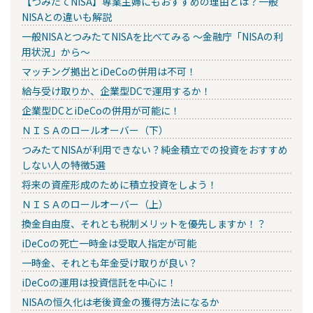
【つみたてNISA】専業主婦にもおすすめの理由とは？一般
NISAとの違いも解説
一般NISAとつみたてNISAを比べてみる ～金融庁「NISAの利
用状況」から～
マッチング拠出とiDeCoの併用は不可！
給与受け取りか、企業型DCで運用するか！
企業型DCとiDeCoの併用が可能に！
ＮＩＳＡのロールオーバー（下）
つみたてNISAが利用できない？純金積立での投資をおすすめ
しない人の特徴5選
将来の資産形成のために積立投資をしよう！
ＮＩＳＡのロールオーバー（上）
換金自由度、それとも税制メリットを優先しますか！？
iDeCoの死亡一時金は受取人指定が可能
一時金、それとも年金受け取りが良い？
iDeCoの運用は投資信託を中心に！
NISAの恒久化は老後資金の獲得方法になるか