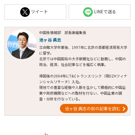
ツイート
LINEで送る
中国株情報部 部長兼編集長
池ヶ谷 典志
立命館大学卒業後、1997年に北京の首都経済貿易大学
に留学。
北京では中国国有の大手新聞社などに勤務し、中国の
政治、経済、社会記事などを幅広く執筆。
帰国後の2004年にT&Cトランスリンク（現DZHフィナ
ンシャルリサーチ）入社。
現地での豊富な経験や人脈を生かして積極的に中国企
業や政府機関などへの取材を行ない、中国企業の調
査・分析を行なっている。
池ヶ谷 典志の別の記事を読む