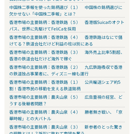
中国株二季報を使った銘柄選び（１） 中国株の銘柄選びに
欠かせない「中国株二季報」とは？
香港市場の主要銘柄：香港鉄路（５） 香港版Suicaのオクト
パス、世界に先駆けてFeliCaを採用
香港市場の主要銘柄：香港鉄路（４） 香港鉄路はなにで儲
けてる？鉄道会社だけど利益の柱は別にある
香港市場の主要銘柄：香港鉄路（３） 海外売上比率5割超、
香港の鉄道会社だけど海外で稼ぐ
香港市場の主要銘柄：香港鉄路（２） 九広鉄路吸収で香港
の鉄道独占事業者に、ディズニー線も運行
香港市場の主要銘柄：香港鉄路（１） 公共輸送シェア約5
割！香港市民の移動を支える鉄道銘柄
香港市場の主要銘柄：農夫山泉（５） 広告重視の経営、ど
うする後継者問題？
香港市場の主要銘柄：農夫山泉（４） 勝者無き戦い、「京
華時報」との大バトル
香港市場の主要銘柄：農夫山泉（３） 新参者のとった驚き
の戦略とは！？訴訟に敗れて市場を奪う