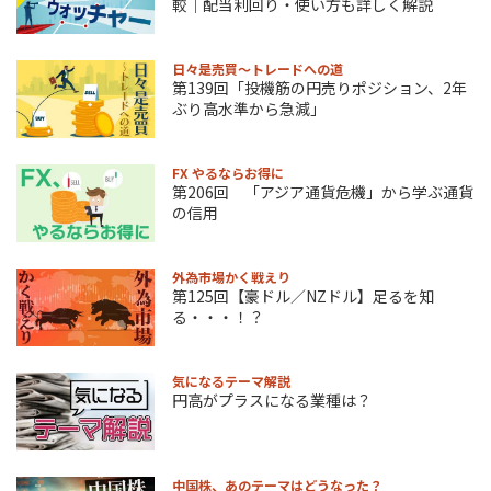
較｜配当利回り・使い方も詳しく解説
日々是売買～トレードへの道
第139回「投機筋の円売りポジション、2年
ぶり高水準から急減」
FX やるならお得に
第206回 「アジア通貨危機」から学ぶ通貨
の信用
外為市場かく戦えり
第125回【豪ドル／NZドル】足るを知
る・・・！？
気になるテーマ解説
円高がプラスになる業種は？
中国株、あのテーマはどうなった？