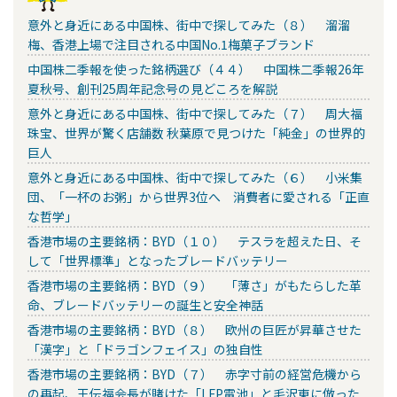
意外と身近にある中国株、街中で探してみた（８） 溜溜
梅、香港上場で注目される中国No.1梅菓子ブランド
中国株二季報を使った銘柄選び（４４） 中国株二季報26年
夏秋号、創刊25周年記念号の見どころを解説
意外と身近にある中国株、街中で探してみた（７） 周大福
珠宝、世界が驚く店舗数 秋葉原で見つけた「純金」の世界的
巨人
意外と身近にある中国株、街中で探してみた（６） 小米集
団、「一杯のお粥」から世界3位へ 消費者に愛される「正直
な哲学」
香港市場の主要銘柄：BYD（１０） テスラを超えた日、そ
して「世界標準」となったブレードバッテリー
香港市場の主要銘柄：BYD（９） 「薄さ」がもたらした革
命、ブレードバッテリーの誕生と安全神話
香港市場の主要銘柄：BYD（８） 欧州の巨匠が昇華させた
「漢字」と「ドラゴンフェイス」の独自性
香港市場の主要銘柄：BYD（７） 赤字寸前の経営危機から
の再起、王伝福会長が賭けた「LFP電池」と毛沢東に倣った