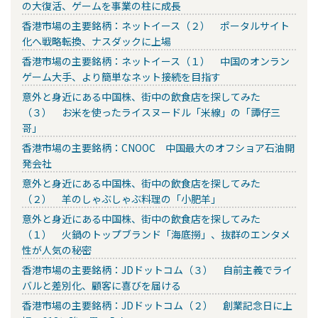
の大復活、ゲームを事業の柱に成長
香港市場の主要銘柄：ネットイース（２） ポータルサイト
化へ戦略転換、ナスダックに上場
香港市場の主要銘柄：ネットイース（１） 中国のオンラン
ゲーム大手、より簡単なネット接続を目指す
意外と身近にある中国株、街中の飲食店を探してみた
（３） お米を使ったライスヌードル「米線」の「譚仔三
哥」
香港市場の主要銘柄：CNOOC 中国最大のオフショア石油開
発会社
意外と身近にある中国株、街中の飲食店を探してみた
（２） 羊のしゃぶしゃぶ料理の「小肥羊」
意外と身近にある中国株、街中の飲食店を探してみた
（１） 火鍋のトップブランド「海底撈」、抜群のエンタメ
性が人気の秘密
香港市場の主要銘柄：JDドットコム（３） 自前主義でライ
バルと差別化、顧客に喜びを届ける
香港市場の主要銘柄：JDドットコム（２） 創業記念日に上