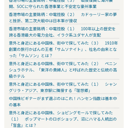
香港市場の主要銘柄：中電控股（３） 戦後復興と海外展
開、SOCに守られた香港事業と不安定な豪州事業
香港市場の主要銘柄：中電控股（２） カドゥーリー家の夢
と挫折、第二次大戦中は日本軍が接収
香港市場の主要銘柄：中電控股（１） 100年以上の歴史を
誇る香港最大の電力会社、イラク系ユダヤ人が支配
意外と身近にある中国株、街中で探してみた（３） 1910年
創業の旅行かばんの王者「サムソナイト」、社名の由来とな
った「サムソン」とは？
意外と身近にある中国株、街中で探してみた（２） ペニン
シュラホテル、「東洋の貴婦人」と呼ばれた歴史と伝統の高
級ホテル
意外と身近にある中国株、街中で探してみた（１） シャン
グリラ・アジア、東京駅に隣接する「理想郷」
中国株ビギナーがまず選ぶのはこれ！ハンセン指数は基本中
の基本
意外と身近にある中国株、ショピングモールで探してみた
（１） ポップマートのロボショップ、沼にハマる人続出の
「盲盒」とは？