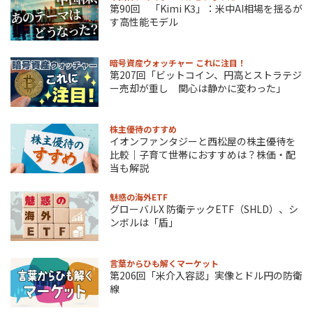
第90回 「Kimi K3」：米中AI相場を揺るが
す高性能モデル
暗号資産ウォッチャー これに注目！
第207回「ビットコイン、円高とストラテジ
ー売却が重し 関心は静かに変わった」
株主優待のすすめ
イオンファンタジーと西松屋の株主優待を
比較｜子育て世帯におすすめは？株価・配
当も解説
魅惑の海外ETF
グローバルX 防衛テックETF（SHLD）、シ
ンボルは「盾」
言葉からひも解くマーケット
第206回「米介入容認」実像とドル円の防衛
線