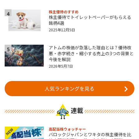
株主優待のすすめ
4
株主優待でトイレットペーパーがもらえる
銘柄4選
2025年12月5日
アトムの株価が急落した理由とは？優待改
5
悪・赤字続き・縮小する売上の3つの背景と
今後を解説
2026年5月7日
人気ランキングを見る
連載
高配当株ウォッチャー
NEW
バロックジャパンとワキタの株主優待を比