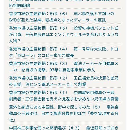
EV包囲戦略
香港市場の主要銘柄：BYD（６） 飛ぶ鳥を落とす勢いの
BYDが迎えた試練、転換点となったディーラーの反乱
香港市場の主要銘柄：BYD（５） 投資の神様バフェット氏
が出資、王伝福会長はエジソンとウェルチを合わせたような
人物？
香港市場の主要銘柄：BYD（４） 第一号車は大失敗、トヨ
タ「カローラ」のコピー車で急成長
香港市場の主要銘柄：BYD（３） 電池メーカーが自動車メ
ーカーを買収の衝撃、03年に自動車事業に参入
香港市場の主要銘柄：BYD（２） 王伝福会長の決意と従兄
の支援、深センで電池メーカーとして創業
香港市場の主要銘柄：BYD（１） 中国電気自動車の王者、
創業者・王伝福会長を支えた見返りを求めない兄夫婦の愛情
意外と身近にある中国株、街中で探してみた（５） 電気自
動車の王者BYD、日本で販売台数を伸ばす「夢を実現する会
社」
中国株二季報を使った銘柄選び（４３） 最低限知っておき