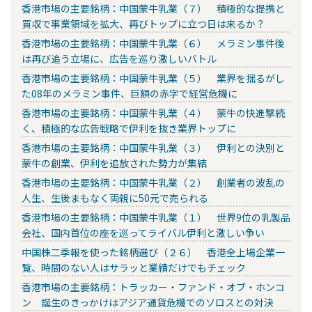
香港市場の主要銘柄：中国蒙牛乳業（７） 積極的な提携と
買収で事業領域を拡大、再びトップに立つ日は来るか？
香港市場の主要銘柄：中国蒙牛乳業（６） メラミン事件後
は再び追う立場に、広告を巡り激しいバトル
香港市場の主要銘柄：中国蒙牛乳業（５） 業界を揺るがし
た08年のメラミン事件、巨額の赤字で経営危機に
香港市場の主要銘柄：中国蒙牛乳業（４） 蒙牛の快進撃続
く、積極的な広告戦略で伊利を抜き業界トップに
香港市場の主要銘柄：中国蒙牛乳業（３） 伊利との決別と
蒙牛の創業、伊利を追放された勢力が集結
香港市場の主要銘柄：中国蒙牛乳業（２） 創業者の波乱の
人生、生後まもなく両親に50元で売られる
香港市場の主要銘柄：中国蒙牛乳業（１） 世界9位の乳製品
会社、国内首位の座を巡ってライバル伊利と激しい争い
中国株二季報を使った銘柄選び（２６） 香港全上場企業一
覧、時間のない人はサラッと業績だけでもチェック
香港市場の主要銘柄：トラッカー・ファンド・オブ・ホンコ
ン 誕生のきっかけはアジア通貨危機でのソロスとの対決