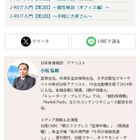
J-REIT入門【第2回】～属性解説（オフィス編）～
J-REIT入門【第1回】～手軽に大家さん～
ツイート
LINEで送る
日本株情報部 アナリスト
小松 弘和
証券会社、外資系生命保険会社、大手出版社マネーサ
イトの株式分析アナリスト、FX会社勤務を経て2014年
に入社。金融全般に精通。2級FP技能士。
「トレーダーズ・プレミアム」では、「個別株戦略」
「Market Flash」などのコンテンツやニュース配信を担
当。
メディア掲載＆出演歴
日経CNBC「朝エクスプレス『証券中継』」（隔週金
曜）、株主手帳「街の専門家『今月の相場見通
し』」、週刊現代、日経マネー、ダイヤモンド・ザ