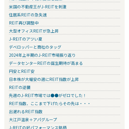
米国の不動産王がJ-REITを刺激
住居系REITの急失速
REIT再び調整中
大型オフィスREITが急上昇
J-REITのアツい夏
デベロッパーと商社のタッグ
2024年上半期のJ-REIT市場振り返り
データセンターREITの誕生期待が高まる
円安とREIT安
日本株が大幅安の週にREIT指数が上昇
REITの逆襲
先週のJ-REIT市場では●●がゼロでした！
REIT指数、ここまで下げたらその先は・・・
出遅れるREIT指数
大江戸温泉＋アパグループ
J-REITの好パフォーマンス銘柄