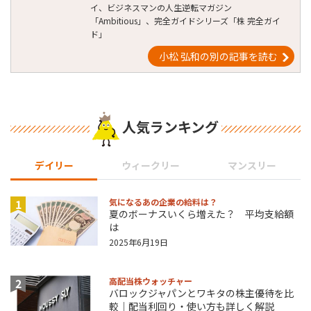
イ、ビジネスマンの人生逆転マガジン
「Ambitious」、完全ガイドシリーズ「株 完全ガイ
ド」
小松 弘和の別の記事を読む
人気ランキング
デイリー
ウィークリー
マンスリー
1
気になるあの企業の給料は？
夏のボーナスいくら増えた？ 平均支給額
は
2025年6月19日
2
高配当株ウォッチャー
バロックジャパンとワキタの株主優待を比
較｜配当利回り・使い方も詳しく解説