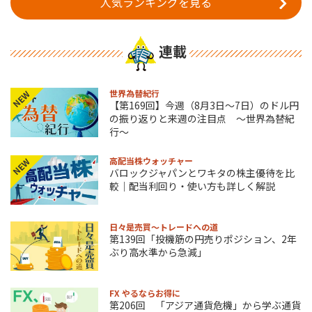
人気ランキングを見る
連載
世界為替紀行
NEW
【第169回】今週（8月3日～7日）のドル円
の振り返りと来週の注目点 ～世界為替紀
行～
高配当株ウォッチャー
NEW
バロックジャパンとワキタの株主優待を比
較｜配当利回り・使い方も詳しく解説
日々是売買～トレードへの道
第139回「投機筋の円売りポジション、2年
ぶり高水準から急減」
FX やるならお得に
第206回 「アジア通貨危機」から学ぶ通貨