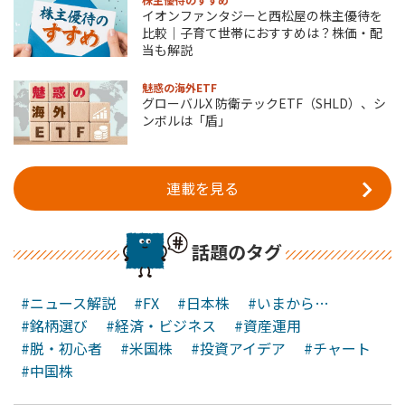
イオンファンタジーと西松屋の株主優待を
比較｜子育て世帯におすすめは？株価・配
当も解説
魅惑の海外ETF
グローバルX 防衛テックETF（SHLD）、シ
ンボルは「盾」
連載を見る
話題のタグ
#ニュース解説
#FX
#日本株
#いまから…
#銘柄選び
#経済・ビジネス
#資産運用
#脱・初心者
#米国株
#投資アイデア
#チャート
#中国株