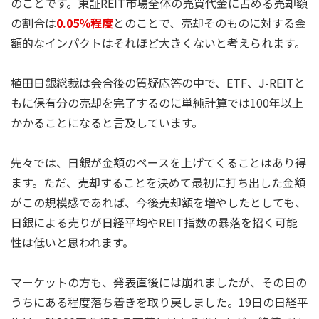
のことです。東証REIT市場全体の売買代金に占める売却額
の割合は
0.05％程度
とのことで、売却そのものに対する金
額的なインパクトはそれほど大きくないと考えられます。
植田日銀総裁は会合後の質疑応答の中で、ETF、J-REITと
もに保有分の売却を完了するのに単純計算では100年以上
かかることになると言及しています。
先々では、日銀が金額のペースを上げてくることはあり得
ます。ただ、売却することを決めて最初に打ち出した金額
がこの規模感であれば、今後売却額を増やしたとしても、
日銀による売りが日経平均やREIT指数の暴落を招く可能
性は低いと思われます。
マーケットの方も、発表直後には崩れましたが、その日の
うちにある程度落ち着きを取り戻しました。19日の日経平