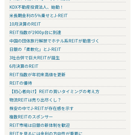
KDX不動産投資法人、始動！
米長期金利の5％乗せとJ-REIT
10月決算のREIT
REIT指数が1900p台に到達
中国の団体旅行解禁でホテル系REITが動意づく
日銀の「柔軟化」とJ-REIT
3社合併で巨大REITが誕生
6月決算のREIT
REIT指数が年初来高値を更新
REITの優待
【初心者向け】REITの買いタイミングの考え方
物流REITは売り出尽くし？
株安の中でJ-REITが存在感を示す
複数REITのスポンサー
REIT市場は日銀の新体制を歓迎
REITを見るには金利の方向性が重要に