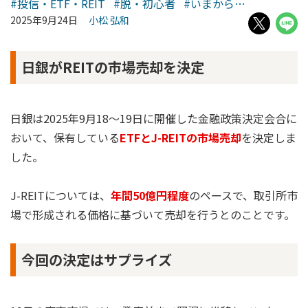
#投信・ETF・REIT
#脱・初心者
#いまから…
2025年9月24日
小松 弘和
日銀がREITの市場売却を決定
日銀は2025年9月18～19日に開催した金融政策決定会合に
おいて、保有している
ETFとJ-REITの市場売却
を決定しま
した。
J-REITについては、
年間50億円程度
のペースで、取引所市
場で形成される価格に基づいて売却を行うとのことです。
今回の決定はサプライズ