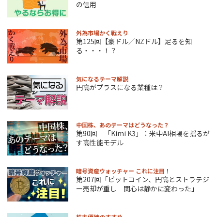
の信用
外為市場かく戦えり
第125回【豪ドル／NZドル】足るを知
る・・・！？
気になるテーマ解説
円高がプラスになる業種は？
中国株、あのテーマはどうなった？
第90回 「Kimi K3」：米中AI相場を揺るが
す高性能モデル
暗号資産ウォッチャー これに注目！
第207回「ビットコイン、円高とストラテジ
ー売却が重し 関心は静かに変わった」
株主優待のすすめ