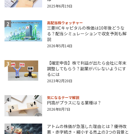
2025年6月19日
2
高配当株ウォッチャー
三菱HCキャピタルの株価は10年後どうな
る？配当シミュレーションで収支予測も解
説
2026年5月14日
3
【確定申告】株で利益が出たら会社に年末
調整してもらう？副業がバレないようにす
るには
2023年2月20日
気になるテーマ解説
4
円高がプラスになる業種は？
2026年8月7日
アトムの株価が急落した理由とは？優待改
5
悪・赤字続き・縮小する売上の3つの背景と