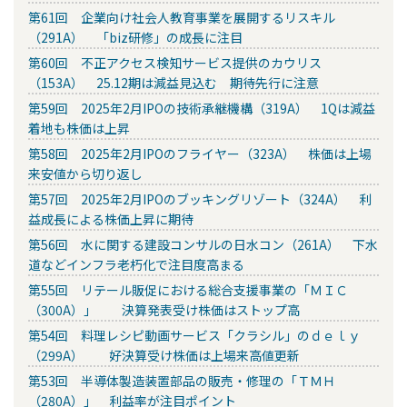
第61回 企業向け社会人教育事業を展開するリスキル
（291A） 「biz研修」の成長に注目
第60回 不正アクセス検知サービス提供のカウリス
（153A） 25.12期は減益見込む 期待先行に注意
第59回 2025年2月IPOの技術承継機構（319A） 1Qは減益
着地も株価は上昇
第58回 2025年2月IPOのフライヤー（323A） 株価は上場
来安値から切り返し
第57回 2025年2月IPOのブッキングリゾート（324A） 利
益成長による株価上昇に期待
第56回 水に関する建設コンサルの日水コン（261A） 下水
道などインフラ老朽化で注目度高まる
第55回 リテール販促における総合支援事業の「ＭＩＣ
（300A）」 決算発表受け株価はストップ高
第54回 料理レシピ動画サービス「クラシル」のｄｅｌｙ
（299A） 好決算受け株価は上場来高値更新
第53回 半導体製造装置部品の販売・修理の「ＴＭＨ
（280A）」 利益率が注目ポイント