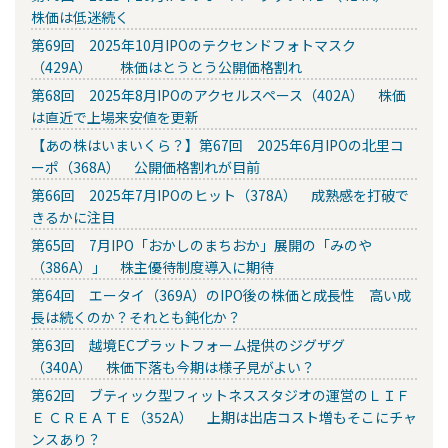
株価は低迷続く
第69回 2025年10月IPOのテクセンドフォトマスク
（429A） 株価はとうとう公開価格割れ
第68回 2025年8月IPOのアクセルスペース（402A） 株価
は直近で上場来安値を更新
【あの株はいまいくら？】第67回 2025年6月IPOの北里コ
ーポ（368A） 公開価格割れが目前
第66回 2025年7月IPOのヒット（378A） 成熟感を打破で
きるかに注目
第65回 7月IPO「おかしのまちおか」展開の「みのや
（386A）」 株主優待制度導入に期待
第64回 エータイ（369A）のIPO後の株価と成長性 高い成
長は続くのか？それとも鈍化か？
第63回 越境ECプラットフォーム提供のジグザグ
（340A） 株価下落も今期は様子見がよい？
第62回 ブティック型フィットネススタジオの運営のＬＩＦ
Ｅ ＣＲＥＡＴＥ（352A） 上期は出店コスト増もそこにチャ
ンスあり？