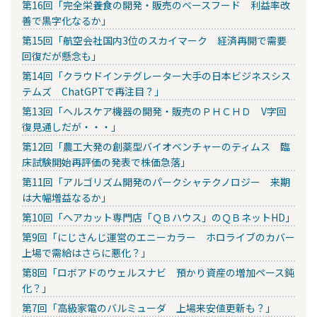
第16回「完全栄養食の開発・販売のベースフード 利益率改
善で黒字化なるか」
第15回「航空会社国内3位のスカイマーク 経済再開で需要
回復だが懸念も」
第14回「クラウドインテグレーター大手の日本ビジネスシス
テムズ ChatGPTで再注目？」
第13回「ヘルスケア機器の開発・販売のＰＨＣＨＤ V字回
復見通しだが・・・」
第12回「農工大発の創薬型バイオベンチャーのティムス 臨
床試験開始再評価の発表で株価急落」
第11回「アルゴリズム開発のパークシャテクノロジー 来期
は大幅増益なるか」
第10回「ヘアカット専門店「ＱＢハウス」のＱＢネットHD」
第9回「にじさんじ運営のエニーカラー ホロライブのカバー
上場で需給はさらに悪化？」
第8回「ロボアドのウェルスナビ 預かり資産の増加ペース鈍
化？」
第7回「高級家電のバルミューダ 上場来安値更新も？」