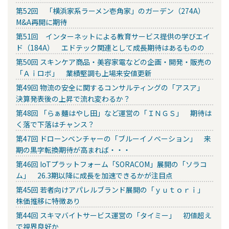
第52回 「横浜家系ラーメン壱角家」のガーデン（274A）
M&A再開に期待
第51回 インターネットによる教育サービス提供の学びエイ
ド（184A） エドテック関連として成長期待はあるものの
第50回 スキンケア商品・美容家電などの企画・開発・販売の
「Ａｉロボ」 業績堅調も上場来安値更新
第49回 物流の安全に関するコンサルティングの「アスア」
決算発表後の上昇で流れ変わるか？
第48回 「らぁ麺はやし田」など運営の「ＩＮＧＳ」 期待は
く落で下落はチャンス？
第47回 ドローンベンチャーの「ブルーイノベーション」 来
期の黒字転換期待が高まれば・・・
第46回 IoTプラットフォーム「SORACOM」展開の「ソラコ
ム」 26.3期以降に成長を加速できるかが注目点
第45回 若者向けアパレルブランド展開の「ｙｕｔｏｒｉ」
株価推移に特徴あり
第44回 スキマバイトサービス運営の「タイミー」 初値超え
で視界良好か