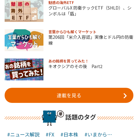
魅惑の海外ETF
グローバルX 防衛テックETF（SHLD）、シ
ンボルは「盾」
言葉からひも解くマーケット
第206回「米介入容認」実像とドル円の防衛
線
あの銘柄を買ってみた！
キオクシアのその後 Part2
連載を見る
話題のタグ
#ニュース解説
#FX
#日本株
#いまから…