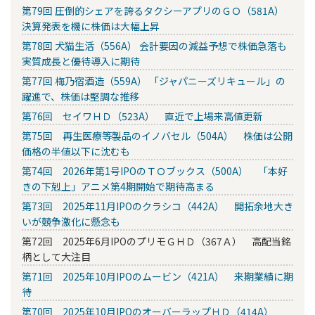
第79回 圧倒的シェアを誇るタクシーアプリのＧＯ（581A）
決算発表を機に株価は大幅上昇
第78回 犬猫生活（556A） 会計要因の減益予想で株価急落も
実質成長と優待導入に期待
第77回 梅乃宿酒造（559A） 「ジャパニーズリキュール」の
躍進で、株価は堅調な推移
第76回 セイワＨＤ（523A） 直近で上場来高値更新
第75回 再生医療等製品のイノバセル（504A） 株価は公開
価格の半値以下に沈むも
第74回 2026年第1号IPOのＴＯブックス（500A） 「本好
きの下剋上」アニメ第4期開始で期待高まる
第73回 2025年11月IPOのクラシコ（442A） 開拓余地大き
いが競争激化に懸念も
第72回 2025年6月IPOのプリモＧＨＤ（367Ａ） 高配当銘
柄として大注目
第71回 2025年10月IPOのムービン（421A） 来期業績に期
待
第70回 2025年10月IPOのオーバーラップＨＤ（414A）