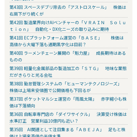
第43回 スペースデブリ除去の「アストロスケール」 株価は
右肩下がり続くが
第42回 製造業界向けAIベンチャーの「ＶＲＡＩＮ Ｓｏｌｕ
ｔｉｏｎ」 自動化・DX化ニーズの取り込みに期待
第41回 ECプラットフォーム運営の「ＢＡＳＥ」 株価は
高値から大幅下落も通期黒字化は目前？
第40回 ラーメンチェーン展開の「魁力屋」 成長期待はある
ものの
第39回 軽量化金属部品の製造加工の「ＳＴＧ」 地味な業態
だがきらりと光る会社
第38回 勤怠管理システムの「ヒューマンテクノロジーズ」
株価は上場来安値圏で公開価格も下回るが
第37回 ポケットマルシェ運営の「雨風太陽」 赤字縮小も株
価は下落傾向
第36回 自転車専門店の「ダイワサイクル」 決算受け株価は
水準訂正 営業利益10億円も近い？
第35回 AI関連として注目集まる「ＡＢＥＪＡ」 足もと株
価は上場来高値の半値水準