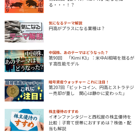
る・・・！？
気になるテーマ解説
円高がプラスになる業種は？
中国株、あのテーマはどうなった？
第90回 「Kimi K3」：米中AI相場を揺るが
す高性能モデル
暗号資産ウォッチャー これに注目！
第207回「ビットコイン、円高とストラテジ
ー売却が重し 関心は静かに変わった」
株主優待のすすめ
イオンファンタジーと西松屋の株主優待を
比較｜子育て世帯におすすめは？株価・配
当も解説