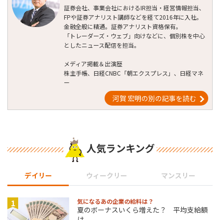
証券会社、事業会社におけるIR担当・経営情報担当、
FPや証券アナリスト講師などを経て2016年に入社。
金融全般に精通。証券アナリスト資格保有。
「トレーダーズ・ウェブ」向けなどに、個別株を中心
としたニュース配信を担当。
メディア掲載＆出演歴
株主手帳、日経CNBC「朝エクスプレス」、日経マネ
ー
河賀 宏明の別の記事を読む
人気ランキング
デイリー
ウィークリー
マンスリー
1
気になるあの企業の給料は？
夏のボーナスいくら増えた？ 平均支給額
は