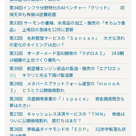
第34回インフラ分野特化のAIベンチャー「グリッド」 初
値天井も株価は逆襲局面
第33回 サーモンの養殖、水産品の加工・販売の「オカムラ食
品」 上場日の高値を12月に更新
第32回 名刺管理サービスの「Ｓａｎｓａｎ」 大きな流れ
の変化のタイミングは近い？
第31回 オーダーメード型AI開発の「ラボロＡＩ」 24.9期
は組織の土台づくり優先へ
第30回 航空機エンジン部品の製造・販売の「エアロエッ
ジ」 キラリと光る下請け製造業
第29回 メタバースプラットフォーム運営の「ｍｏｎｏＡ
Ｉ」 とうとう公開価格割れ
第28回 月面開発事業の「ｉｓｐａｃｅ」 資金調達懸念も
夢は大きい
第27回 キャッシュレス決済サービスの「ＴＭＮ」 株価は
ついに公開価格割れ 底打ちはまだ？
第26回 単結晶ダイヤモンドの「ＥＤＰ」 1Q赤字転落も状
況は改善