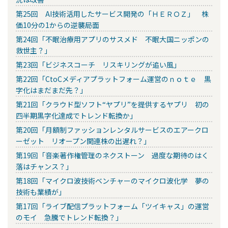
第25回 AI技術活用したサービス開発の「ＨＥＲＯＺ」 株
価10分の1からの逆襲局面
第24回「不眠治療用アプリのサスメド 不眠大国ニッポンの
救世主？」
第23回「ビジネスコーチ リスキリングが追い風」
第22回「CtoCメディアプラットフォーム運営のｎｏｔｅ 黒
字化はまだまだ先？」
第21回「クラウド型ソフト“ヤプリ”を提供するヤプリ 初の
四半期黒字化達成でトレンド転換か」
第20回「月額制ファッションレンタルサービスのエアークロ
ーゼット リオープン関連株の出遅れ？」
第19回「音楽著作権管理のネクストーン 過度な期待のはく
落はチャンス？」
第18回「マイクロ波技術ベンチャーのマイクロ波化学 夢の
技術も業績が」
第17回「ライブ配信プラットフォーム「ツイキャス」の運営
のモイ 急騰でトレンド転換？」