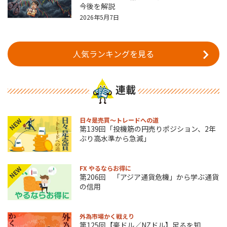
今後を解説
2026年5月7日
人気ランキングを見る
連載
日々是売買～トレードへの道
NEW
第139回「投機筋の円売りポジション、2年
ぶり高水準から急減」
FX やるならお得に
NEW
第206回 「アジア通貨危機」から学ぶ通貨
の信用
外為市場かく戦えり
第125回【豪ドル／NZドル】足るを知