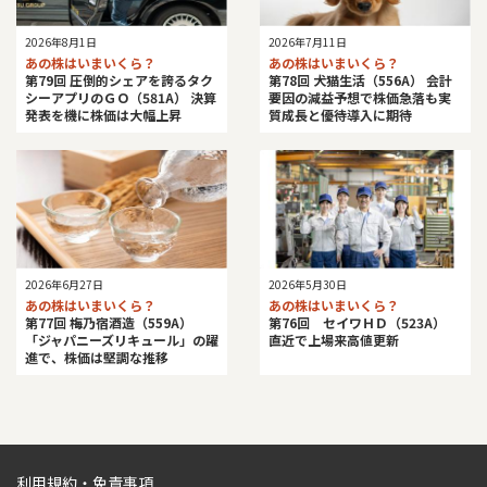
2026年8月1日
2026年7月11日
あの株はいまいくら？
あの株はいまいくら？
第79回 圧倒的シェアを誇るタク
第78回 犬猫生活（556A） 会計
シーアプリのＧＯ（581A） 決算
要因の減益予想で株価急落も実
発表を機に株価は大幅上昇
質成長と優待導入に期待
2026年5月30日
2026年6月27日
あの株はいまいくら？
あの株はいまいくら？
第76回 セイワＨＤ（523A）
第77回 梅乃宿酒造（559A）
直近で上場来高値更新
「ジャパニーズリキュール」の躍
進で、株価は堅調な推移
利用規約・免責事項