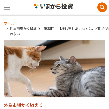
ホーム
外為市場かく戦えり 第38回 【増し玉】あいつとは、相性が合
わない
外為市場かく戦えり