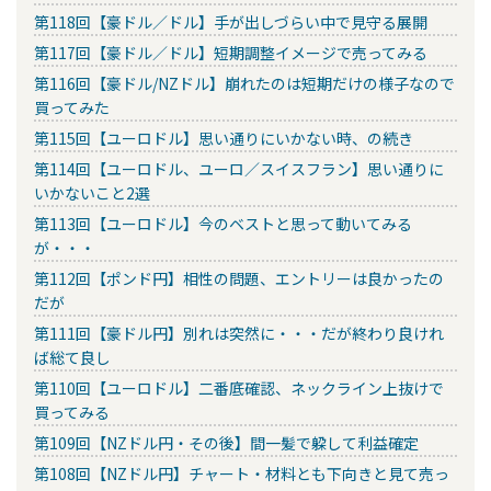
第118回【豪ドル／ドル】手が出しづらい中で見守る展開
第117回【豪ドル／ドル】短期調整イメージで売ってみる
第116回【豪ドル/NZドル】崩れたのは短期だけの様子なので
買ってみた
第115回【ユーロドル】思い通りにいかない時、の続き
第114回【ユーロドル、ユーロ／スイスフラン】思い通りに
いかないこと2選
第113回【ユーロドル】今のベストと思って動いてみる
が・・・
第112回【ポンド円】相性の問題、エントリーは良かったの
だが
第111回【豪ドル円】別れは突然に・・・だが終わり良けれ
ば総て良し
第110回【ユーロドル】二番底確認、ネックライン上抜けで
買ってみる
第109回【NZドル円・その後】間一髪で躱して利益確定
第108回【NZドル円】チャート・材料とも下向きと見て売っ