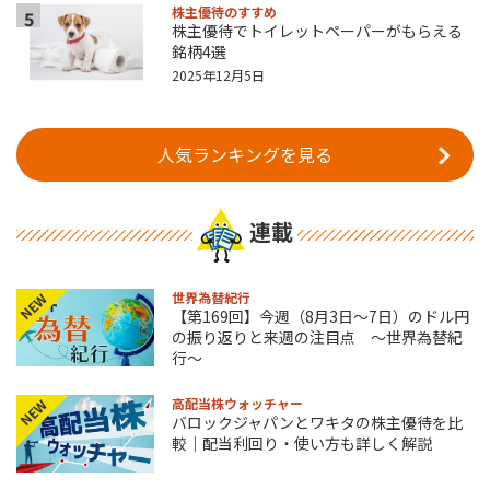
株主優待のすすめ
5
株主優待でトイレットペーパーがもらえる
銘柄4選
2025年12月5日
人気ランキングを見る
連載
世界為替紀行
NEW
【第169回】今週（8月3日～7日）のドル円
の振り返りと来週の注目点 ～世界為替紀
行～
高配当株ウォッチャー
NEW
バロックジャパンとワキタの株主優待を比
較｜配当利回り・使い方も詳しく解説