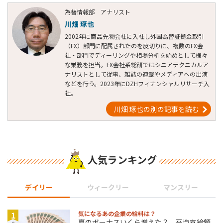
為替情報部 アナリスト
川畑 琢也
2002年に商品先物会社に入社し外国為替証拠金取引
（FX）部門に配属されたのを皮切りに、複数のFX会
社・部門でディーリングや相場分析を始めとして様々
な業務を担当。FX会社系総研ではシニアテクニカルア
ナリストとして従事、雑誌の連載やメディアへの出演
などを行う。2023年にDZHフィナンシャルリサーチ入
社。
川畑 琢也の別の記事を読む
人気ランキング
デイリー
ウィークリー
マンスリー
1
気になるあの企業の給料は？
夏のボーナスいくら増えた？ 平均支給額