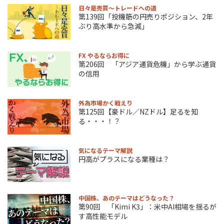
日々是売買～トレードへの道
第139回「投機筋の円売りポジション、2年
ぶり高水準から急減」
FX やるならお得に
第206回 「アジア通貨危機」から学ぶ通貨
の信用
外為市場かく戦えり
第125回【豪ドル／NZドル】足るを知
る・・・！？
気になるテーマ解説
円高がプラスになる業種は？
中国株、あのテーマはどうなった？
第90回 「Kimi K3」：米中AI相場を揺るが
す高性能モデル