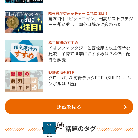
暗号資産ウォッチャー これに注目！
第207回「ビットコイン、円高とストラテジ
ー売却が重し 関心は静かに変わった」
株主優待のすすめ
イオンファンタジーと西松屋の株主優待を
比較｜子育て世帯におすすめは？株価・配
当も解説
魅惑の海外ETF
グローバルX 防衛テックETF（SHLD）、シ
ンボルは「盾」
連載を見る
話題のタグ