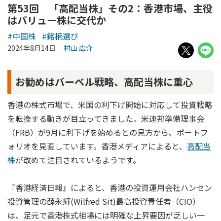
第53回 「高配当株」その2：香港市場、主役
はバリュー株に交代か
#中国株
#銘柄選び
2024年8月14日
村山 広介
お勧めはバーベル戦略、高配当株に重心
香港の株式市場で、米国の利下げ開始に対応して投資戦略
を転換する動きが目立ってきました。米連邦準備理事会
（FRB）が9月に利下げを始めるとの見方から、ポートフ
ォリオを見直しています。香港メディアによると、
高配当
株
が改めて注目されているようです。
『香港経済日報』によると、香港の投資運用会社ハンセン
投資管理の薛永輝(Wilfred Sit)最高投資責任者（CIO）
は、足元で香港株式相場には明確な上昇要因が乏しい一