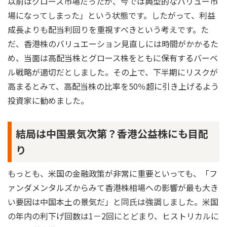
以前はグロース市場だったが、今では典型的なバリュー市
場になってしまった」という状態です。したがって、利益
成長よりも配当利回りを重視すべきという考えです。た
だ、香港株のバリュエーション見直しには時間がかかるた
め、当面は高配当株とグロース株をともに保有するバーベ
ル戦略が適切だとしました。その上で、下半期にリスクが
高まるとみて、高配当株の比率を50％超に引き上げるよう
投資家に勧めました。
結局は中国景気次第？香港公益株にも目配
り
もっとも、米国の金融政策が非常に重要といっても、「フ
ァンダメンタルズからみて香港株相場への影響が最も大き
い要因は中国本土の景気だ」と同氏は強調しました。米国
の年内の利下げ回数は1－2回にとどまり、ヒストリカルに