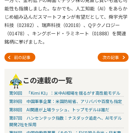
能性も指摘しました。なかでも、人工知能（AI）をあらか
じめ組み込んだスマートフォンが有望だとして、舜宇光学
科技（02382）、瑞声科技（02018）、Qテクノロジー
（01478）、キングボード・ラミネート（01888）を関連
銘柄に挙げました。
前の記事
次の記事
この連載の一覧
第90回 「Kimi K3」：米中AI相場を揺るがす高性能モデル
第89回 中国軍事企業：米国防総省、アリババや百度も指定
第88回 AI関連が上場ラッシュ、トップモデルは誰だ
第87回 ハンセンテック指数：ナスダック追走へ、AIモデル
開発2社を採用
第86回 中国自動車業界（その2）：EVで狙う北米・日本市