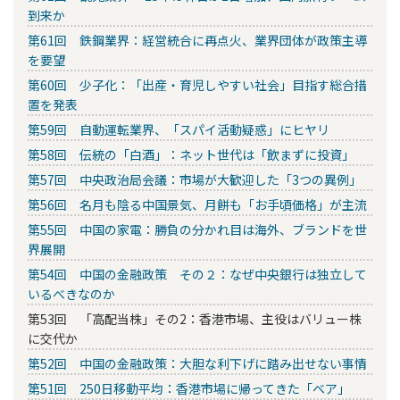
到来か
第61回 鉄鋼業界：経営統合に再点火、業界団体が政策主導
を要望
第60回 少子化：「出産・育児しやすい社会」目指す総合措
置を発表
第59回 自動運転業界、「スパイ活動疑惑」にヒヤリ
第58回 伝統の「白酒」：ネット世代は「飲まずに投資」
第57回 中央政治局会議：市場が大歓迎した「3つの異例」
第56回 名月も陰る中国景気、月餅も「お手頃価格」が主流
第55回 中国の家電：勝負の分かれ目は海外、ブランドを世
界展開
第54回 中国の金融政策 その２：なぜ中央銀行は独立して
いるべきなのか
第53回 「高配当株」その2：香港市場、主役はバリュー株
に交代か
第52回 中国の金融政策：大胆な利下げに踏み出せない事情
第51回 250日移動平均：香港市場に帰ってきた「ベア」