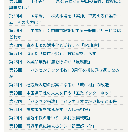
第31回 「十不青年」： 家を買わない中国の若者、投資にも
興味なしか
第30回 「国家隊」：株式相場を「実弾」で支える官製チー
ム、その実力は？
第29回 「生成AI」：中国市場を制する一般向けサービスは
どれか
第28回 資本市場の活性化と逆行する「IPO抑制」
第27回 消えた「房住不炒」、投資家を走らす
第26回 医薬品業界に嵐を呼ぶか「反腐敗」
第25回 「ハンセンテック指数」3周年を機に巻き返しなる
か
第24回 地方歳入増の妙案になるか「城中村」の改造
第23回 中国通信株の未来を担う「工業インターネット」
第22回 「ハンセン指数」上昇シナリオ実現の根拠と条件
第21回 株式市場を揺るがす「人民元相場」
第20回 習近平氏の肝いり「郷村振興戦略」
第19回 習近平色に染まるシン「新型都市化」