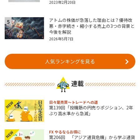
2023年2月20日
アトムの株価が急落した理由とは？優待改
5
悪・赤字続き・縮小する売上の3つの背景と
今後を解説
2026年5月7日
人気ランキングを見る
連載
日々是売買～トレードへの道
NEW
第139回「投機筋の円売りポジション、2年
ぶり高水準から急減」
FX やるならお得に
NEW
第206回 「アジア通貨危機」から学ぶ通貨