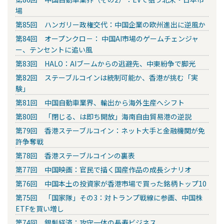
場
第85回 ハンガリー政権交代：中国企業の欧州進出に逆風か
第84回 オープンクロ－： 中国AI市場のゲームチェンジャ
ー、テンセントに追い風
第83回 HALO：AIブームからの逃避先、中東紛争で脚光
第82回 ステーブルコインは統制可能か、香港が挑む「実
験」
第81回 中国自動車業界、輸出から海外生産へシフト
第80回 「閉じる、は即ち開放」海南自由貿易港の逆説
第79回 香港ステーブルコイン：ネット大手と金融機関が免
許争奪戦
第78回 香港ステーブルコインの裏表
第77回 中国映画：官民で描く国産作品の成長シナリオ
第76回 中国本土の投資家が香港市場で買った銘柄トップ10
第75回 「国家隊」その3：対トランプ戦線に参画、中国株
ETFを買い増し
第74回 銀髪経済：攻守一体の長寿ビジネス