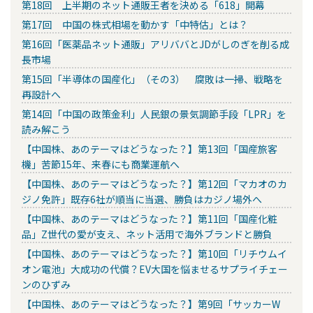
第18回 上半期のネット通販王者を決める「618」開幕
第17回 中国の株式相場を動かす「中特估」とは？
第16回「医薬品ネット通販」アリババとJDがしのぎを削る成
長市場
第15回「半導体の国産化」（その3） 腐敗は一掃、戦略を
再設計へ
第14回「中国の政策金利」人民銀の景気調節手段「LPR」を
読み解こう
【中国株、あのテーマはどうなった？】第13回「国産旅客
機」苦節15年、来春にも商業運航へ
【中国株、あのテーマはどうなった？】第12回「マカオのカ
ジノ免許」既存6社が順当に当選、勝負はカジノ場外へ
【中国株、あのテーマはどうなった？】第11回「国産化粧
品」Z世代の愛が支え、ネット活用で海外ブランドと勝負
【中国株、あのテーマはどうなった？】第10回「リチウムイ
オン電池」大成功の代償？EV大国を悩ませるサプライチェー
ンのひずみ
【中国株、あのテーマはどうなった？】第9回「サッカーW