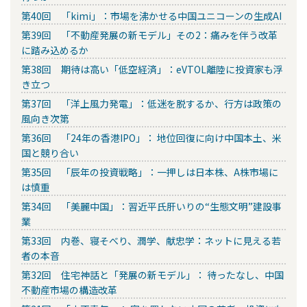
第40回 「kimi」：市場を沸かせる中国ユニコーンの生成AI
第39回 「不動産発展の新モデル」その2：痛みを伴う改革
に踏み込めるか
第38回 期待は高い「低空経済」：eVTOL離陸に投資家も浮
き立つ
第37回 「洋上風力発電」：低迷を脱するか、行方は政策の
風向き次第
第36回 「24年の香港IPO」： 地位回復に向け中国本土、米
国と競り合い
第35回 「辰年の投資戦略」：一押しは日本株、A株市場に
は慎重
第34回 「美麗中国」：習近平氏肝いりの“生態文明”建設事
業
第33回 内巻、寝そべり、潤学、献忠学：ネットに見える若
者の本音
第32回 住宅神話と「発展の新モデル」： 待ったなし、中国
不動産市場の構造改革