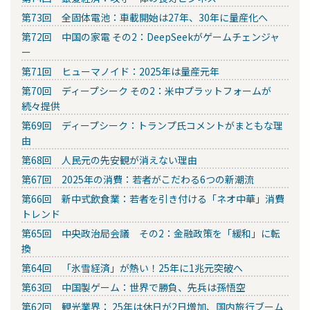
第73回 全固体電池：車載開始は27年、30年に量産化へ
第72回 中国の家電 その2：DeepSeekがゲームチェンジャ
ー
第71回 ヒューマノイド：2025年は量産元年
第70回 ディープシーク その2：米中プラットフォームが
続々提供
第69回 ディープシーク：トランプ氏コメントがまともな理
由
第68回 人民元の先安観が消えない理由
第67回 2025年の消費：若者がこだわる6つの新潮流
第66回 新中式飲食業：若者を引き付ける「ネオ中華」消費
トレンド
第65回 中央政治局会議 その2：金融政策を「緩和」に転
換
第64回 「氷雪経済」が熱い！25年に1兆元突破へ
第63回 中国製ゲーム：世界で勝負、先兵は孫悟空
第62回 観光業界： 25年は休日が2日増加、国内旅行ブーム