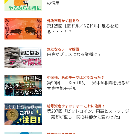
の信用
外為市場かく戦えり
第125回【豪ドル／NZドル】足るを知
る・・・！？
気になるテーマ解説
円高がプラスになる業種は？
中国株、あのテーマはどうなった？
第90回 「Kimi K3」：米中AI相場を揺るが
す高性能モデル
暗号資産ウォッチャー これに注目！
第207回「ビットコイン、円高とストラテジ
ー売却が重し 関心は静かに変わった」