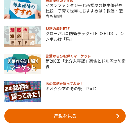
株主優待のすすめ
イオンファンタジーと西松屋の株主優待を
比較｜子育て世帯におすすめは？株価・配
当も解説
魅惑の海外ETF
グローバルX 防衛テックETF（SHLD）、シ
ンボルは「盾」
言葉からひも解くマーケット
第206回「米介入容認」実像とドル円の防衛
線
あの銘柄を買ってみた！
キオクシアのその後 Part2
連載を見る