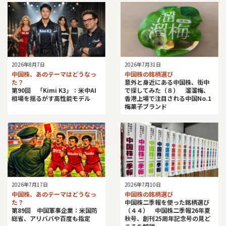
2026年8月7日
2026年7月31日
中国株、あのテーマはどうなっ
中国株の銘柄選び
た？
意外と身近にある中国株、街中
第90回 「Kimi K3」：米中AI
で探してみた（８） 溜溜梅、
相場を揺るがす高性能モデル
香港上場で注目される中国No.1
梅菓子ブランド
2026年7月17日
2026年7月10日
中国株、あのテーマはどうなっ
中国株の銘柄選び
た？
中国株二季報を使った銘柄選び
第89回 中国軍事企業：米国防
（４４） 中国株二季報26年夏
総省、アリババや百度も指定
秋号、創刊25周年記念号の見ど