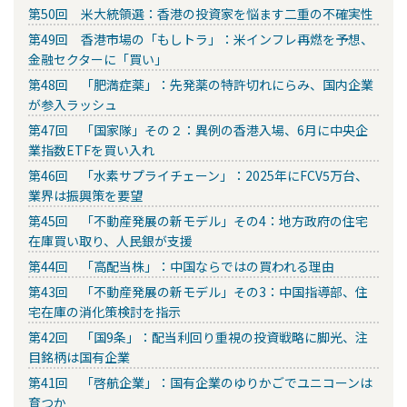
第50回 米大統領選：香港の投資家を悩ます二重の不確実性
第49回 香港市場の「もしトラ」：米インフレ再燃を予想、
金融セクターに「買い」
第48回 「肥満症薬」：先発薬の特許切れにらみ、国内企業
が参入ラッシュ
第47回 「国家隊」その２：異例の香港入場、6月に中央企
業指数ETFを買い入れ
第46回 「水素サプライチェーン」：2025年にFCV5万台、
業界は振興策を要望
第45回 「不動産発展の新モデル」その4：地方政府の住宅
在庫買い取り、人民銀が支援
第44回 「高配当株」：中国ならではの買われる理由
第43回 「不動産発展の新モデル」その3：中国指導部、住
宅在庫の消化策検討を指示
第42回 「国9条」：配当利回り重視の投資戦略に脚光、注
目銘柄は国有企業
第41回 「啓航企業」：国有企業のゆりかごでユニコーンは
育つか